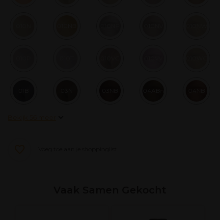
010N
010NB
010NP
010NV
010NW
010P
010T
010VG
010VV
010WG
01B
03N
03NB
04ABn
04NB
Bekijk 56 meer
Voeg toe aan je shoppinglist
Vaak Samen Gekocht