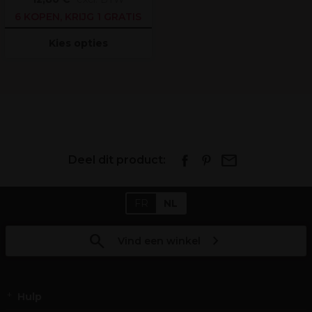
6 KOPEN, KRIJG 1 GRATIS
Kies opties
Deel dit product:
FR
NL
Vind een winkel
Hulp