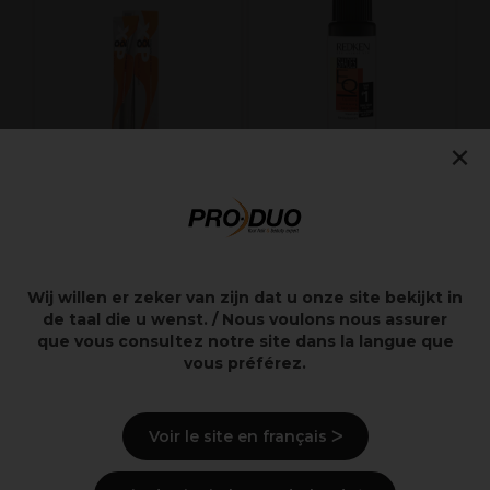
B
×
XP100 Intense
Redken Shades EQ
Radiance Permanent
Demi Permanent Hair
Hair Color 100ml 7.0C
Color 60ml
Wij willen er zeker van zijn dat u onze site bekijkt in
6,69€
de taal die u wenst. / Nous voulons nous assurer
11,15€
excl.
7,65€
que vous consultez notre site dans la langue que
excl. BTW
BTW
vous préférez.
Voir le site en français ᐳ
Redken is bezig met het
Belangrijke informatie: