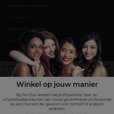
Wettelijke informatie
Mijn account
Onze Aanbiedingen
Service en Contact
Je werkt niet in de kappers-, schoonheids- of barbiersector
?
Shop
onze retailsite
Winkel op jouw manier
Bij Pro-Duo leveren we professionele haar- en
schoonheidsproducten aan zowel geverifieerde professionals
als aan mensen die gewoon voor zichzelf of anderen
winkelen.