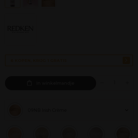
6 KOPEN, KRIJG 1 GRATIS
In winkelmandje
09NB Irish Crème
010AA
010AG
010G
010GI
010Gro