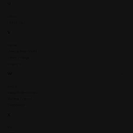
U
Ultron
UNITE Hair
V
Valera
Velecta Paramount
Vines Vintage
Vitality's
W
WAHL
Wella Professionals
Wildest Dreams
Wunderbar
X
XP