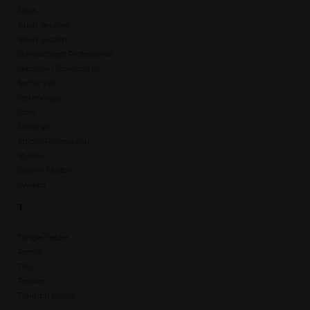
Saiza
Salon Services
Salon System
Schwarzkopf Professional
Sebastian Professional
Seche Vite
Serumology
Sibel
Skintruth
Strictly Professional
StylPro
Swann Morton
Sweepa
T
Tangle Teezer
Termix
TIGI
Tondeo
Triumph Master