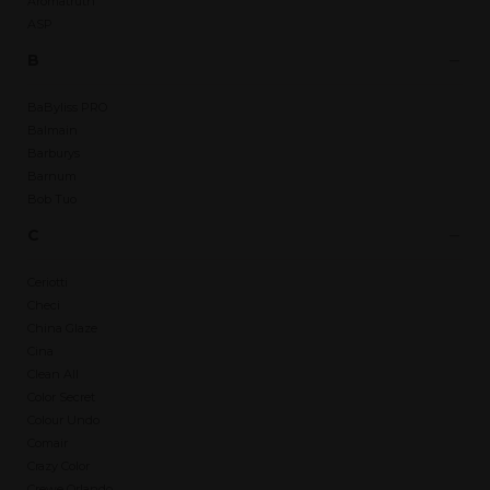
Aromatruth
ASP
B
BaByliss PRO
Balmain
Barburys
Barnum
Bob Tuo
C
Ceriotti
Checi
China Glaze
Cina
Clean All
Color Secret
Colour Undo
Comair
Crazy Color
Crewe Orlando