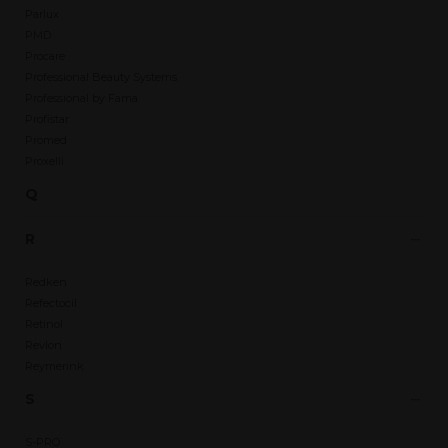
Parlux
PMD
Procare
Professional Beauty Systems
Professional by Fama
Profistar
Promed
Proxelli
Q
R
Redken
Refectocil
Retinol
Revlon
Reymerink
S
S-PRO