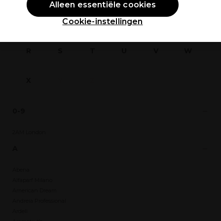
Alleen essentiële cookies
Cookie-instellingen
L
M
N
O
P
Q
R
S
T
U
V
W
X
Y
Z
0-9
2AM London
A
Abena
Alfaparf Milano
American Dream
Andreia Professional
Ardell