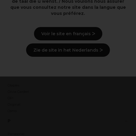
de taal die u wenst. / Nous voulons nous assurer
Mason Pearson
que vous consultez notre site dans la langue que
Matador
vous préférez.
Mercator
Minerals Of Eden
Moser
Voir le site en français ᐳ
N
Zie de site in het Nederlands ᐳ
Nebur
Newey
Novicide
O
Olaplex
Olivia Garden
OPI
Original
Osmo
P
Panasonic