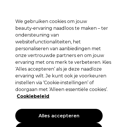
Profiteer van 10% extra korting op je 1e online bestelling met code:
PRO10
Aanmelden
We gebruiken cookies om jouw
beauty‑ervaring naadloos te maken – ter
Merken
Deals ⭐
Haar
Elektra
Salon interieur
Beauty
ondersteuning van
websitefunctionaliteiten, het
Volgende dag geleverd*
Na verzending, maandag t/m vrijdag
personaliseren van aanbiedingen met
onze vertrouwde partners en om jouw
Merken
ervaring met ons merk te verbeteren. Kies
Shop de merken
‘Alles accepteren’ als je deze naadloze
ervaring wilt. Je kunt ook je voorkeuren
instellen via ‘Cookie‑instellingen’ of
doorgaan met ‘Alleen essentiële cookies’.
Verberg de A-Z-index
Cookiebeleid
0-9
A
B
C
D
E
Alles accepteren
F
G
H
I
J
K