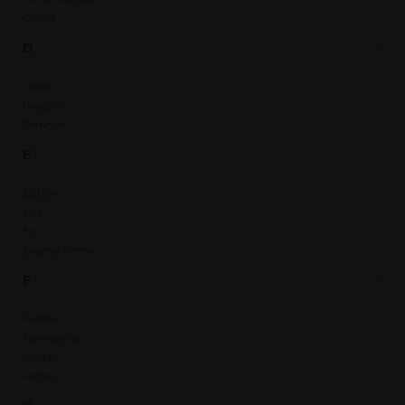
Cricket
D
D'Ana
Daylight
Denman
E
Elchim
Ellia
Eti
Eugène Perma
F
Feather
Filarmonica
Fixopli
Framar