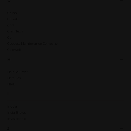
G
Gelish
GESKE
ghd
GlamTech
Go!
Goddess Maintenance Company
Goldwell
H
Hair Sculptor
Hercules
HIVE
I
Indola
Insta Brows
invisibobble
J