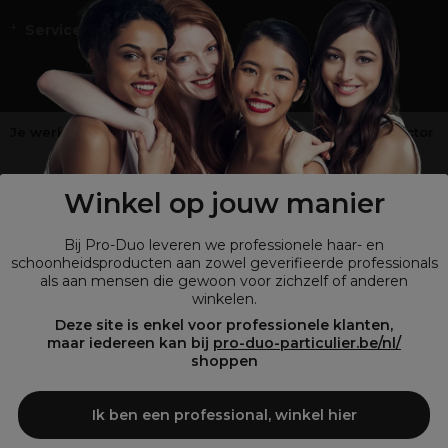
Service en Contact
Je werkt niet in de kappers-, schoonheids- of barbiersector
?
Shop
onze retailsite
Winkel op jouw manier
Bij Pro-Duo leveren we professionele haar- en
schoonheidsproducten aan zowel geverifieerde professionals
als aan mensen die gewoon voor zichzelf of anderen
winkelen.
Deze site is enkel voor professionele klanten,
maar iedereen kan bij
pro-duo-particulier.be/nl/
shoppen
© Tous droits réservés © Pro-Duo
2026
Ik ben een professional, winkel hier
Bij Pro-Duo begrijpen we de unieke behoeften van de Belgische markt
in haar en schoonheid. Onze hoogwaardige professionele producten