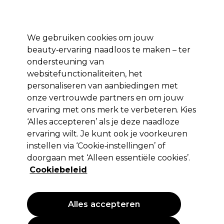
Profiteer van 10% extra korting op je 1e online bestelling met code:
PRO10
Aanmelden
We gebruiken cookies om jouw
beauty‑ervaring naadloos te maken – ter
Merken
Deals ⭐
Haar
Elektra
Salon interieur
Beauty
ondersteuning van
websitefunctionaliteiten, het
Volgende dag geleverd*
Na verzending, maandag t/m vrijdag
personaliseren van aanbiedingen met
onze vertrouwde partners en om jouw
Beauty
ervaring met ons merk te verbeteren. Kies
‘Alles accepteren’ als je deze naadloze
Ontdek ons uitgebreide assortiment schoonheidsproducten
van professionele kwaliteit en investeer in de beste make-up,
ervaring wilt. Je kunt ook je voorkeuren
ontharings- en verzorgende producten voor gezicht en
instellen via ‘Cookie‑instellingen’ of
lichaam.
doorgaan met ‘Alleen essentiële cookies’.
Cookiebeleid
Andreia
Jean Marin
Andreia
Professional:
Nagels: tot -25%
Wax: tot -50%
Professional
Mix & Match
Alles accepteren