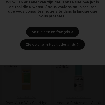
Wij willen er zeker van zijn dat u onze site bekijkt in
de taal die u wenst. / Nous voulons nous assurer
que vous consultez notre site dans la langue que
vous préférez.
Voir le site en français ᐳ
Aangeraden Producten
Zie de site in het Nederlands ᐳ
PROMOTIE
ONLINE AANBIEDING
PROMOTIE
Meer
Meer opties
kleuren
beschikbaar
beschikbaar
Jean Marin Epil
Andreia Professional
Jean Marin Wax Cartridge
Andreia Professional Gellak