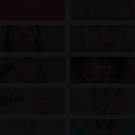
Promoties
Nagels
Make-up
Verzorging gelaat
Wimpers &
Epilatie
wenkbrauwen
Handverzorging
Voetverzorging
Beauty benodigdheden
Zelfbruiner