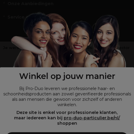
Onze Aanbiedingen
Service en Contact
Je werkt niet in de kappers-, schoonheids- of barbiersector
?
Shop
onze retailsite
Winkel op jouw manier
Bij Pro-Duo leveren we professionele haar- en
schoonheidsproducten aan zowel geverifieerde professionals
als aan mensen die gewoon voor zichzelf of anderen
winkelen.
Deze site is enkel voor professionele klanten,
maar iedereen kan bij
pro-duo-particulier.be/nl/
shoppen
© Tous droits réservés © Pro-Duo
2026