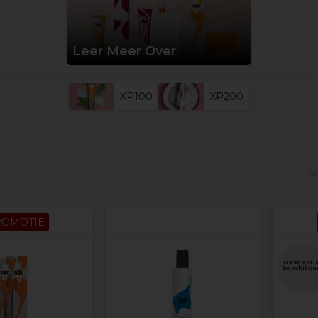
Leer Meer Over
XP100
XP200
V
ROMOTIE
Meer opti
beschikba