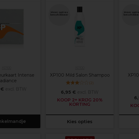
Meer opties
Meer opti
beschikbaar
beschikba
XP100
XP100
urkaart Intense
XP100 Mild Salon Shampoo
XP100
adiance
(
2
)
 €
excl. BTW
6,95 €
excl. BTW
6
KOOP 2+ KRIJG 20%
KORTING
KOO
inkelmandje
Kies opties