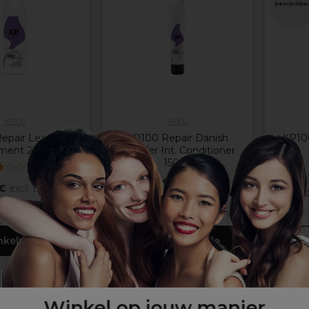
beschikba
XP100
XP100
epair Leave-in
XP100 Repair Danish
XP10
tment 250ml
Wonder Int. Conditioner
150ml
(
1
)
6
12,35 €
excl. BTW
 €
excl. BTW
KOO
KOOP 2+ KRIJG 20%
+ KRIJG 20%
KORTING
ORTING
inkelmandje
In winkelmandje
PROMOTIE
Winkel op jouw manier