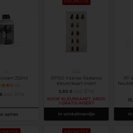
PROMOTIE
XP
XP100
cream 250ml
XP100 Intense Radiance
XP I
kleurenkaart-insert
Neutral
(
15
)
3,65 €
excl. BTW
 €
excl. BTW
KOOP KLEURKAART, KRIJG
15
1 GRATIS INSERT
In winkelmandje
In
es opties
ROMOTIE
PROMOTIE