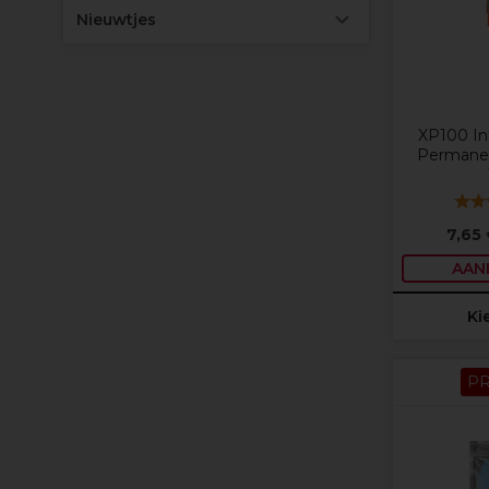
Nieuwtjes
XP100 In
Permanen
7,65
AAN
Ki
P