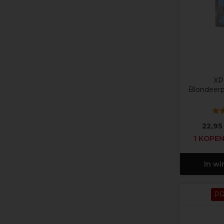
XP 
Blondeerp
22,95
1 KOPEN
In w
P