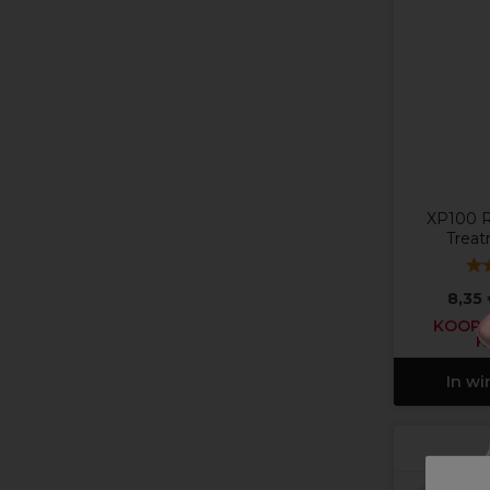
XP100 R
Trea
8,35
KOOP 2
K
In w