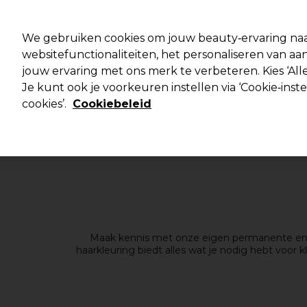
Pro
We gebruiken cookies om jouw beauty‑ervaring naa
websitefunctionaliteiten, het personaliseren van 
jouw ervaring met ons merk te verbeteren. Kies ‘Alle
Merken
Deals ⭐
Haar
Elektra
Salo
Je kunt ook je voorkeuren instellen via ‘Cookie‑inst
cookies’.
Cookiebeleid
Maak kennis met onze eigen permanente en de
haarkleuring biedt alles wat je nodig hebt voor
geld en de beste prijs-kwaliteitverhouding –