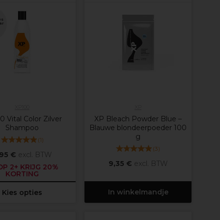
es
ar
XP100
XP
 Vital Color Zilver
XP Bleach Powder Blue –
Shampoo
Blauwe blondeerpoeder 100
g
(
1
)
(
3
)
,95 €
excl. BTW
9,35 €
excl. BTW
P 2+ KRIJG 20%
KORTING
In winkelmandje
Kies opties