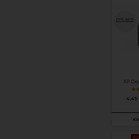
Meer opties
beschikbaar
XP Oxy
4,45
Ki
P