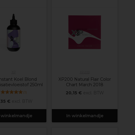
XP
XP200
nstant Koel Blond
XP200 Natural Flair Color
isatievloeistof 250ml
Chart March 2018
(
1
)
20,15 €
excl. BTW
,35 €
excl. BTW
 winkelmandje
In winkelmandje