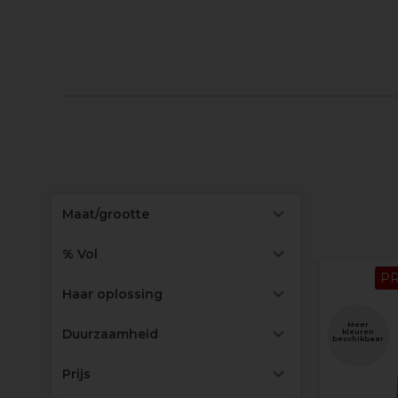
Maat/grootte
% Vol
P
Haar oplossing
Meer
Duurzaamheid
kleuren
beschikbaar
Prijs