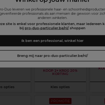
Meer opties
Meer opti
beschikbaar
beschikba
Pro-Duo leveren we professionele haar- en schoonheidsproducte
geverifieerde professionals als aan mensen die gewoon voor zich
anderen winkelen.
ze site is enkel voor professionele klanten, maar iedereen 
bij
pro-duo-particulier.be/nl/
shoppen
Ik ben een professional, winkel hier
XP
XP100
eerpoeder 500g
XP100 Hairspray Ultra Sterk
XP
Breng mij naar pro-duo-particulier.be/nl/
(
24
)
(
7
)
7
 €
excl. BTW
9,85 €
excl. BTW
KOO
KOOP 2+ KRIJG 20%
KORTING
es opties
Kies opties
PROMOTIE