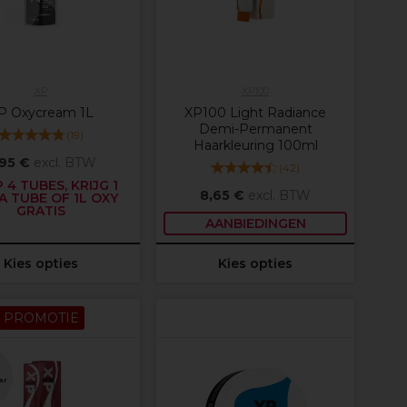
XP
XP100
P Oxycream 1L
XP100 Light Radiance
Demi-Permanent
(
19
)
Haarkleuring 100ml
,95 €
excl. BTW
(
42
)
 4 TUBES, KRIJG 1
8,65 €
excl. BTW
A TUBE OF 1L OXY
GRATIS
AANBIEDINGEN
Kies opties
Kies opties
PROMOTIE
ar