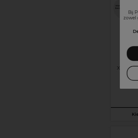
Meer opties
beschikbaar
Bij 
zowel 
De
XP Blond
19,85
Ki