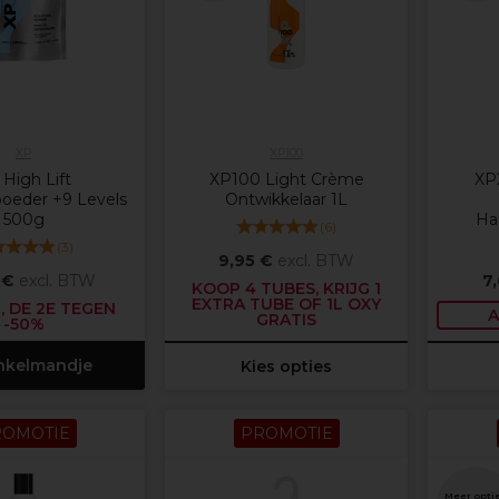
XP
XP100
High Lift
XP100 Light Crème
XP2
oeder +9 Levels
Ontwikkelaar 1L
500g
Ha
(
6
)
(
3
)
9,95 €
excl. BTW
 €
excl. BTW
7
KOOP 4 TUBES, KRIJG 1
EXTRA TUBE OF 1L OXY
, DE 2E TEGEN
A
GRATIS
-50%
inkelmandje
Kies opties
ROMOTIE
PROMOTIE
Meer opti