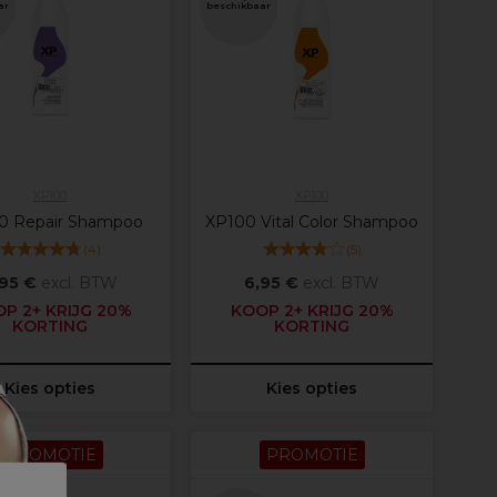
ar
beschikbaar
XP100
XP100
0 Repair Shampoo
XP100 Vital Color Shampoo
(
4
)
(
5
)
,95 €
excl. BTW
6,95 €
excl. BTW
P 2+ KRIJG 20%
KOOP 2+ KRIJG 20%
KORTING
KORTING
Kies opties
Kies opties
PROMOTIE
PROMOTIE