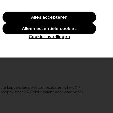
O10
Alles accepteren
Aanmelden
Alleen essentiële cookies
tudenten
Inspiratie
Professionele Awards
Cookie-instellingen
e kappers die perfecte resultaten willen: XP
-aanpak staat XP Colour garant voor waar voor je
eer met een toning shampoo om het haar van je
.