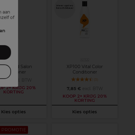
es
Meer opties
ar
beschikbaar
n aan
zelf of
kan
XP100
XP100
100 Mild Salon
XP100 Vital Color
Conditioner
Conditioner
(
3
)
,85 €
excl. BTW
P 2+ KRIJG 20%
7,85 €
excl. BTW
KORTING
KOOP 2+ KRIJG 20%
KORTING
Kies opties
Kies opties
PROMOTIE