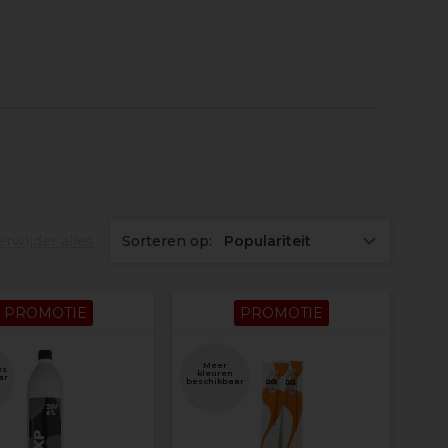
erwijder alles
Sorteren op:
Populariteit
PROMOTIE
PROMOTIE
Meer
es
kleuren
ar
beschikbaar