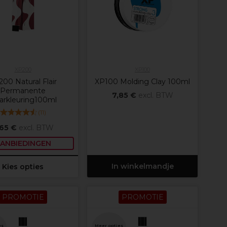
XP200
XP100
00 Natural Flair
XP100 Molding Clay 100ml
Permanente
7,85 €
excl. BTW
arkleuring100ml
(
11
)
,65 €
excl. BTW
ANBIEDINGEN
In winkelmandje
Kies opties
PROMOTIE
PROMOTIE
es
Meer opties