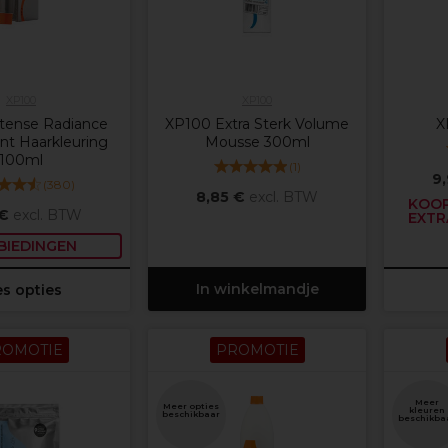
XP100
XP100
tense Radiance
XP100 Extra Sterk Volume
X
t Haarkleuring
Mousse 300ml
100ml
(
1
)
9
(
380
)
8,85 €
excl. BTW
KOOP
 €
excl. BTW
EXTR
BIEDINGEN
In winkelmandje
es opties
ROMOTIE
PROMOTIE
Meer
Meer opties
kleuren
beschikbaar
beschikba