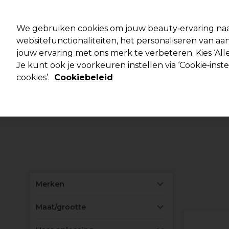
Pro
We gebruiken cookies om jouw beauty‑ervaring naa
websitefunctionaliteiten, het personaliseren van 
jouw ervaring met ons merk te verbeteren. Kies ‘Alle
Merken
Deals ⭐
Haar
Elektra
Salo
Je kunt ook je voorkeuren instellen via ‘Cookie‑inst
cookies’.
Cookiebeleid
Merken
Maat/grootte