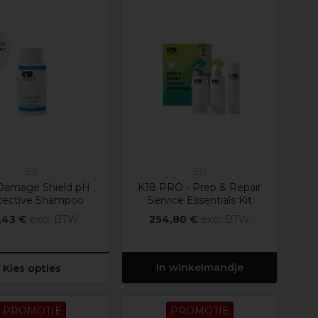
es
ar
K18
K18
Damage Shield pH
K18 PRO - Prep & Repair
tective Shampoo
Service Essentials Kit
,43 €
excl. BTW
254,80 €
excl. BTW
In winkelmandje
Kies opties
PROMOTIE
PROMOTIE