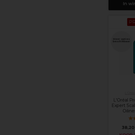
In w
P
Meer opties
beschikbaar
L'Oréa
L'Oréal Pr
Expert Sca
Oilin
38,20