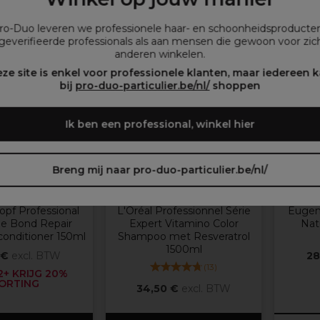
ROMOTIE
Pro-Duo leveren we professionele haar- en schoonheidsproducte
geverifieerde professionals als aan mensen die gewoon voor zich
anderen winkelen.
Meer opti
ze site is enkel voor professionele klanten, maar iedereen 
beschikba
bij
pro-duo-particulier.be/nl/
shoppen
Ik ben een professional, winkel hier
Breng mij naar pro-duo-particulier.be/nl/
opf Professional
L'Oréal Professionnel
Eugèn
pf Professional
L'Oréal Professionnel Série
Eugen
e Bond Repair
Expert Vitamino Color
Nat
conditioner 150ml
Shampoo met Resveratrol
1500ml
 €
excl. BTW
28
(
13
)
+ KRIJG 20%
ORTING
34,50 €
excl. BTW