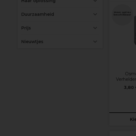
Haar oplossing
Meer opties
Duurzaamheid
beschikbaar
Prijs
Nieuwtjes
Osmo
Verheld
3,80
Ki