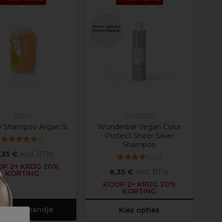
Meer opties
beschikbaar
S-PRO
Wunderbar
 Shampoo Argan 5l
Wunderbar Vegan Color
Protect Sheer Silver
(
1
)
Shampoo
,35 €
excl. BTW
(
6
)
P 2+ KRIJG 20%
8,35 €
excl. BTW
KORTING
KOOP 2+ KRIJG 20%
KORTING
 winkelmandje
Kies opties