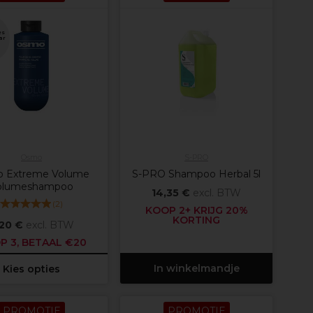
es
ar
Osmo
S-PRO
 Extreme Volume
S-PRO Shampoo Herbal 5l
olumeshampoo
14,35 €
excl. BTW
(
2
)
KOOP 2+ KRIJG 20%
KORTING
,20 €
excl. BTW
P 3, BETAAL €20
In winkelmandje
Kies opties
PROMOTIE
PROMOTIE