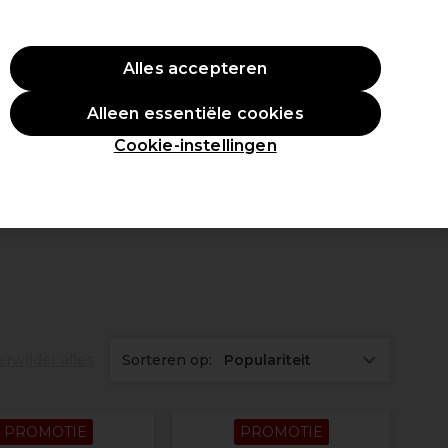
O10
Alles accepteren
Aanmelden
Alleen essentiële cookies
tudenten
Inspiratie
Professionele Awards
Cookie-instellingen
erwijder alles
Sorteren op:
Populariteit
PROMOTIE
PROMOTIE