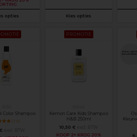
+ KRIJG 20%
ORTING
es opties
Kies opties
ROMOTIE
PROMOTIE
Meer opti
beschikba
XP100
Kemon
al Color Shampoo
Kemon Care Kids Shampoo
Os
H&B 250ml
Kleur
(
5
)
10,50 €
excl. BTW
 €
excl. BTW
KOOP 2+ KRIJG 20%
9