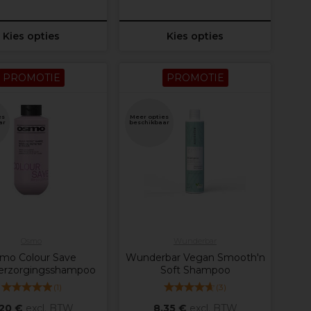
Kies opties
Kies opties
PROMOTIE
PROMOTIE
es
Meer opties
ar
beschikbaar
Osmo
Wunderbar
mo Colour Save
Wunderbar Vegan Smooth'n
verzorgingsshampoo
Soft Shampoo
(
1
)
(
3
)
,20 €
excl. BTW
8,35 €
excl. BTW