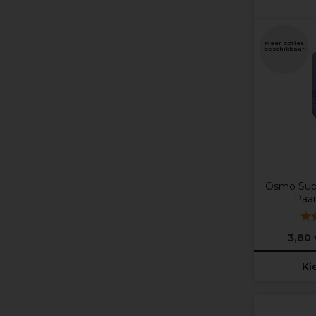
Meer opties
beschikbaar
Osmo Supe
Paa
3,80
Ki