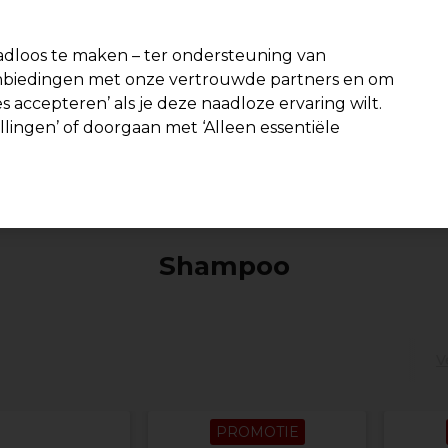
fiteer van 10% extra korting op je 1e online bestelling met code:
PR
dloos te maken – ter ondersteuning van
aanbiedingen met onze vertrouwde partners en om
Zoeken
s accepteren’ als je deze naadloze ervaring wilt.
n interieur
Beauty
Mannen
Vegan
Nieuwe producten
S
ellingen’ of doorgaan met ‘Alleen essentiële
Volgende dag geleverd*
Na verzending, maandag t/m vrijdag
Haar
Haarverzorging
Shampoo
Shampoo
V
PROMOTIE