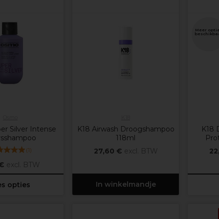
Meer opti
beschikba
Osmo
K18
r Silver Intense
K18 Airwash Droogshampoo
K18 
rsshampoo
118ml
Pro
(
1
)
27,60 €
excl. BTW
22
 €
excl. BTW
In winkelmandje
es opties