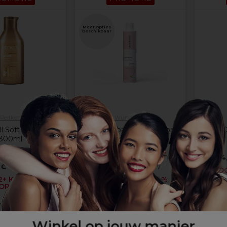
Meer opties
beschikbaar
Redken
Wunderbar
ll Soft Shampoo
Wunderbar Vegan Color
S-PRO
300ml
Protect Shampoo
(
2
)
(
6
)
14
 €
excl. BTW
8,35 €
excl. BTW
KOO
+ KRIJG 20%
KOOP 2+ KRIJG 20%
ORTING
KORTING
inkelmandje
In
Kies opties
Winkel op jouw manier