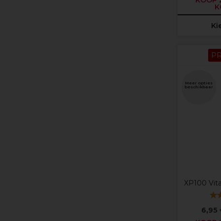
KOOP 2
K
Ki
P
Meer opties
beschikbaar
XP100 Vit
6,95