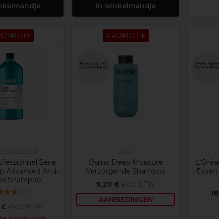
inkelmandje
In winkelmandje
ROMOTIE
PROMOTIE
Meer opties
Meer opti
beschikbaar
beschikba
l Professionnel
Osmo
L
ofessionnel Serie
Osmo Deep Moisture
L'Oréal
lp Advanced Anti-
Verzorgende Shampoo
Expert
ess Shampoo
9,20 €
excl. BTW
(
1
)
18
AANBIEDINGEN
 €
excl. BTW