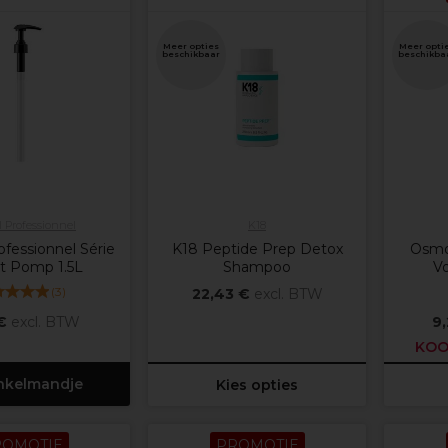
Meer opties
Meer opti
beschikbaar
beschikba
l Professionnel
K18
ofessionnel Série
K18 Peptide Prep Detox
Osmo
t Pomp 1.5L
Shampoo
V
(
3
)
22,43 €
excl. BTW
€
excl. BTW
9
KOO
inkelmandje
Kies opties
ROMOTIE
PROMOTIE