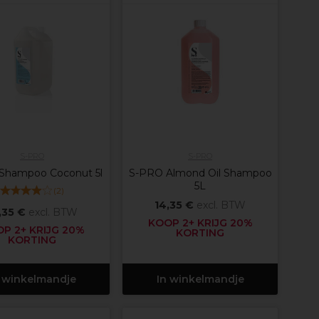
S-PRO
S-PRO
Shampoo Coconut 5l
S-PRO Almond Oil Shampoo
5L
(
2
)
14,35 €
excl. BTW
,35 €
excl. BTW
KOOP 2+ KRIJG 20%
P 2+ KRIJG 20%
KORTING
KORTING
 winkelmandje
In winkelmandje