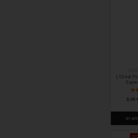
L'Oréa
L'Oréal Pr
Exper
2,10 
In w
P