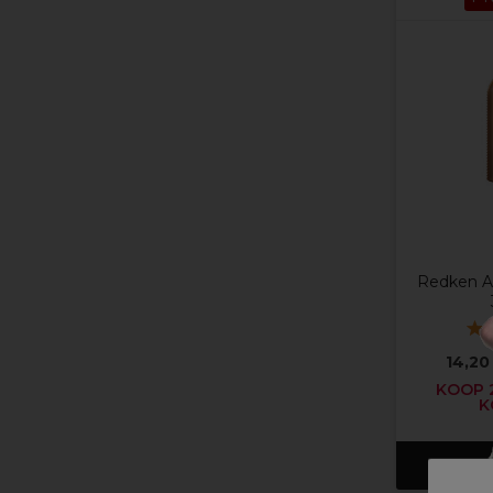
Redken A
14,20
KOOP 2
K
In w