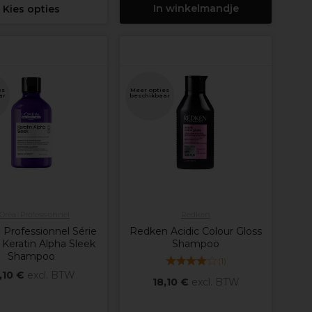
In winkelmandje
Kies opties
es
Meer opties
ar
beschikbaar
'Oréal Professionnel
Redken
 Professionnel Série
Redken Acidic Colour Gloss
 Keratin Alpha Sleek
Shampoo
Shampoo
(
1
)
,10 €
excl. BTW
18,10 €
excl. BTW