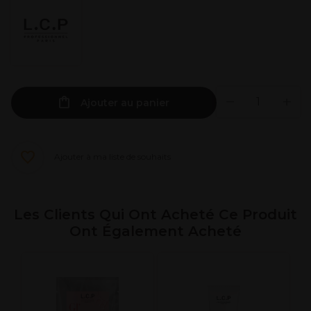
Ajouter au panier
Ajouter à ma liste de souhaits
Les Clients Qui Ont Acheté Ce Produit
Ont Également Acheté
L
M