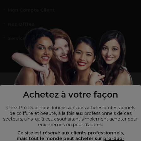
Mon Compte Client
Nos Offres
Service et contact
un professionnel de la coiffure ou de la beauté?
Visitez notre site pour
les particuliers !
Achetez à votre façon
Chez Pro Duo, nous fournissons des articles professionnels
de coiffure et beauté, à la fois aux professionnels de ces
secteurs, ainsi qu’à ceux souhaitant simplement acheter pour
eux-mêmes ou pour d’autres.
Ce site est réservé aux clients professionnels,
mais tout le monde peut acheter sur
pro-duo-