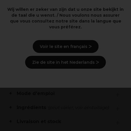
à l’extrait de calendula qui apaise et assouplit les
Wij willen er zeker van zijn dat u onze site bekijkt in
peaux sensibles et délicates
de taal die u wenst. / Nous voulons nous assurer
Avec du beurre de karité riche en vitamine E et F et
que vous consultez notre site dans la langue que
reconnu pour ses propriétés nourrissantes réparatrices
vous préférez.
et assouplissantes
Contient de la glycérine qui retient l’eau dans les
couches supérieures de l’épiderme afin de limiter la
déshydratation
Voir le site en français ᐳ
Spécialement conçue pour les peaux sensibles
Vegan
Zie de site in het Nederlands ᐳ
Fabrication et innovation française
Description
Mode d'emploi
Ingrédients
(peut varier, voir emballage)
Livraison et stock