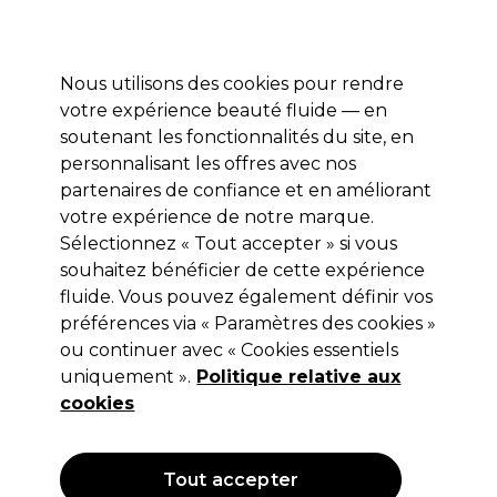
Profitez de 10 % de remise sur votre première commande pro duo avec le code:
PRO10
Se connecter
Nous utilisons des cookies pour rendre
votre expérience beauté fluide — en
Marques
Bons plans ⭐
Coiffure
Electro et Matériel
Equip
soutenant les fonctionnalités du site, en
personnalisant les offres avec nos
Livraison le lendemain*
Après expédition, du lundi au vendredi
partenaires de confiance et en améliorant
votre expérience de notre marque.
Sélectionnez « Tout accepter » si vous
L.C.P Professionnel Paris
souhaitez bénéficier de cette expérience
L.C.P Professionnel Paris Cocooning
fluide. Vous pouvez également définir vos
Crème de Soin à l'Extrait de Calendula
préférences via « Paramètres des cookies »
200ml
ou continuer avec « Cookies essentiels
uniquement ».
Politique relative aux
(
0
)
cookies
22,55 €
Hors TVA
(TARIF PROFESSIONNEL)
(
27,29 €
TVA incluse)
| 11.28 € pour 100ml
Tout accepter