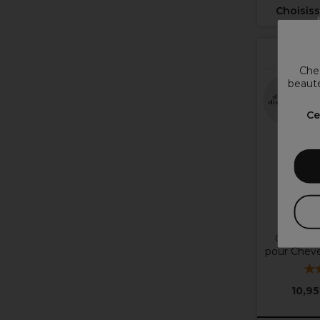
Choisiss
Chez
beauté
Plus
d'options
disponibles
Ce
C
Crazy Col
pour Chev
10,95