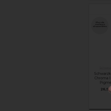
Plus de
couleurs
disponibles
Schwarzk
Schwarzko
Chroma I
Pigme
26,95