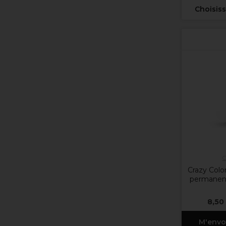
Choisiss
C
Crazy Colo
permanent
8,50
M'envo