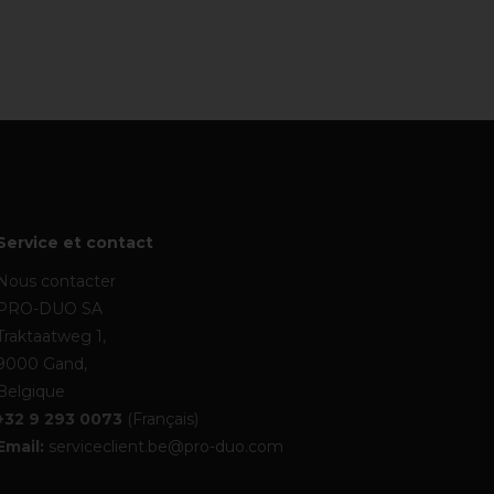
Service et contact
Nous contacter
PRO-DUO SA
Traktaatweg 1,
9000 Gand,
Belgique
+32 9 293 0073
(Français)
Email:
serviceclient.be@pro-duo.com