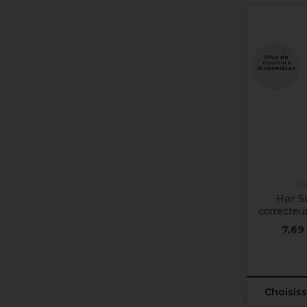
Plus de
couleurs
disponibles
Ha
Hair S
correcteur
7,69
Choisiss