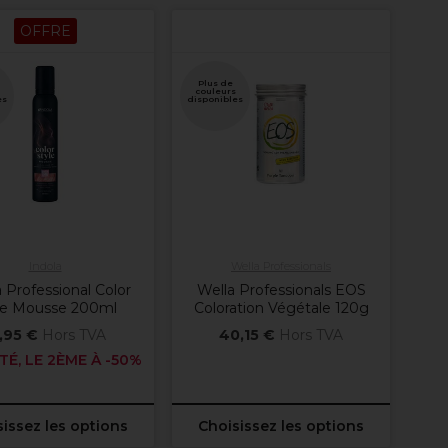
OFFRE
Plus de
couleurs
es
disponibles
Indola
Wella Professionals
a Professional Color
Wella Professionals EOS
le Mousse 200ml
Coloration Végétale 120g
,95 €
Hors TVA
40,15 €
Hors TVA
TÉ, LE 2ÈME À -50%
issez les options
Choisissez les options