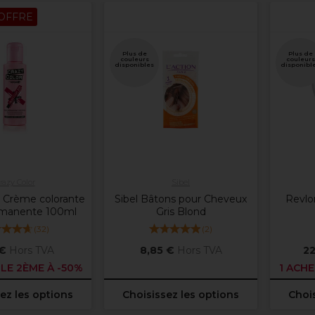
OFFRE
Plus de
Plus de
couleurs
couleurs
disponibles
disponibl
razy Color
Sibel
r Crème colorante
Sibel Bâtons pour Cheveux
Revlon
rmanente 100ml
Gris Blond
(
32
)
(
2
)
 €
Hors TVA
8,85 €
Hors TVA
22
 LE 2ÈME À -50%
1 ACHE
ez les options
Choisissez les options
Chois