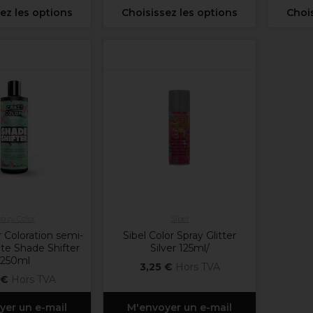
ez les options
Choisissez les options
Chois
razy Color
Sibel
r Coloration semi-
Sibel Color Spray Glitter
e Shade Shifter
Silver 125ml/
250ml
3,25 €
Hors TVA
 €
Hors TVA
yer un e-mail
M'envoyer un e-mail