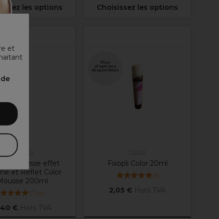
issez les options
Choisissez les options
re et
haitant
Plus
s
d'options
es
disponibles
nde
Vitality's
Fixopli
lity's Mousse effet
Fixopli Color 20ml
me et Reflet Color
(
1
)
Mousse 200ml
2,05 €
Hors TVA
(
4
)
,40 €
Hors TVA