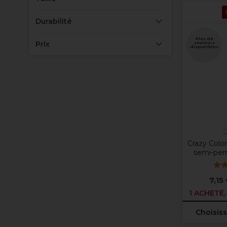
Durabilité
Plus de
Prix
couleurs
disponibles
C
Crazy Colo
semi-pe
7,15
1 ACHETÉ,
Choisiss