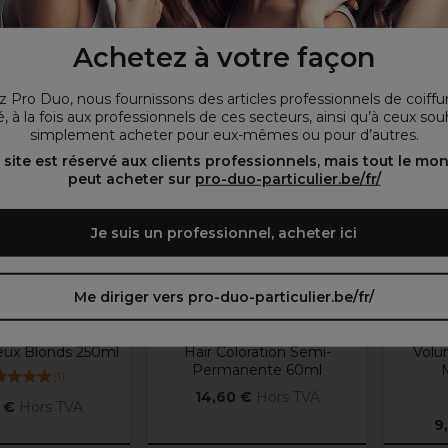
ez les options
Choisissez les options
Chois
Achetez à votre façon
 Pro Duo, nous fournissons des articles professionnels de coiffu
, à la fois aux professionnels de ces secteurs, ainsi qu’à ceux sou
Plus
Plus
simplement acheter pour eux-mêmes ou pour d’autres.
d'options
d'option
disponibles
disponibl
 site est réservé aux clients professionnels, mais tout le mo
peut acheter sur
pro-duo-particulier.be/fr/
Je suis un professionnel, acheter ici
Me diriger vers pro-duo-particulier.be/fr/
razy Color
L'Oréal Professionnel
or Spray Pastel
L'Oréal Professionel Colorful
Vita
eux Blonds 250ml
Hair Coloration Semi-
Volu
Permanente 60ml
(
1
)
14,60 €
Hors TVA
 €
Hors TVA
9