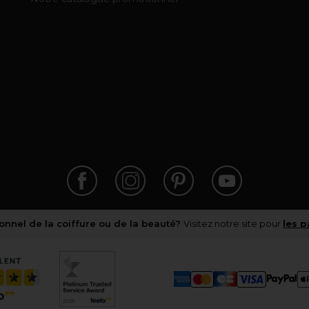
onnel de la coiffure ou de la beauté?
Visitez notre site pour
les p