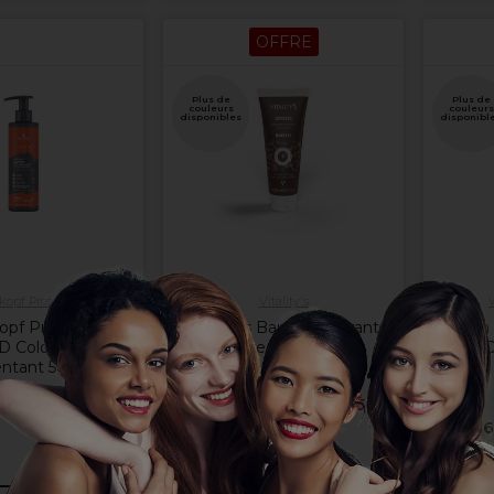
OFFRE
Plus de
Plus de
couleurs
couleurs
disponibles
disponibl
opf Professional
Vitality's
pf Professional
Vitality's Baume colorant
Wella 
D Color Masque
Espresso 200ml
Fresh C
ntant 500ml
19,85 €
Hors TVA
 €
Hors TVA
1 ACHETÉ, LE 2ÈME À -50%
16