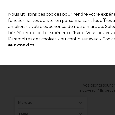
Profitez 
Nous utilisons des cookies pour rendre votre expér
fonctionnalités du site, en personnalisant les offres
améliorant votre expérience de notre marque. Sélec
Marques
Bons plans ⭐
Coiffure
Electro et Matériel
bénéficier de cette expérience fluide. Vous pouvez 
Paramètres des cookies » ou continuer avec « Cooki
aux cookies
Vos clients souha
nouveau ? Ils peuven
salon. Découvre
Marque
Taille