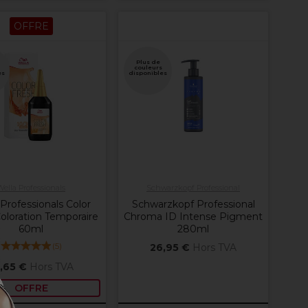
OFFRE
Plus de
couleurs
es
disponibles
Wella Professionals
Schwarzkopf Professional
Professionals Color
Schwarzkopf Professional
oloration Temporaire
Chroma ID Intense Pigment
60ml
280ml
(
5
)
26,95 €
Hors TVA
,65 €
Hors TVA
OFFRE