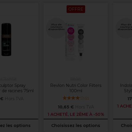
OFFRE
Plus de
Plus de
couleurs
couleurs
disponibles
disponibl
ir Sculptor
Revlon
culptor Spray
Revlon Nutri Color Filters
Indol
 de racines 75ml
100ml
Sty
(
2
)
 €
Hors TVA
17
1 ACHE
10,65 €
Hors TVA
1 ACHETÉ, LE 2ÈME À -50%
ez les options
Choisissez les options
Chois