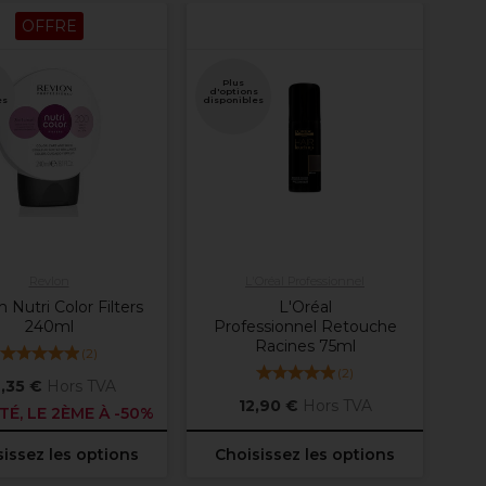
OFFRE
Plus
d'options
es
disponibles
Revlon
L'Oréal Professionnel
 Nutri Color Filters
L'Oréal
240ml
Professionnel Retouche
Racines 75ml
(
2
)
(
2
)
,35 €
Hors TVA
12,90 €
Hors TVA
TÉ, LE 2ÈME À -50%
issez les options
Choisissez les options