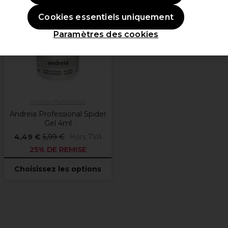
OFFRE
Cookies essentiels uniquement
Plus de
Paramètres des cookies
couleurs
disponibles
Andreia Professional
Andreia Professional Spider
Gel 4ml
4,49 €
5,99 €
Hors TVA
25% DE REMISE
Choisissez les options