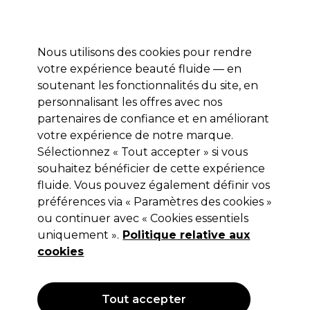
Profitez de 10 % de remise sur votre première commande pro duo avec le code:
PRO10
Se connecter
Nous utilisons des cookies pour rendre
votre expérience beauté fluide — en
Marques
Bons plans ⭐
Coiffure
Electro et Matériel
Equip
soutenant les fonctionnalités du site, en
personnalisant les offres avec nos
Livraison le lendemain*
Après expédition, du lundi au vendredi
partenaires de confiance et en améliorant
votre expérience de notre marque.
Brosses et
Equipement de salon
Materiel pour manucure
Sélectionnez « Tout accepter » si vous
pinceaux pour ongles
souhaitez bénéficier de cette expérience
Brosses et pinceaux pour ongles
fluide. Vous pouvez également définir vos
préférences via « Paramètres des cookies »
ou continuer avec « Cookies essentiels
uniquement ».
Politique relative aux
cookies
Filters
Trier par:
Pertinence
Tout accepter