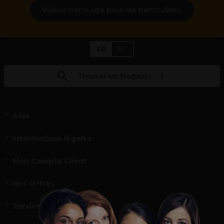
Visitez notre site pour les particuliers.
FR
NL
Trouver un Magasin
Aide
Informations légales
Mon Compte Client
Nos Offres
Service et contact