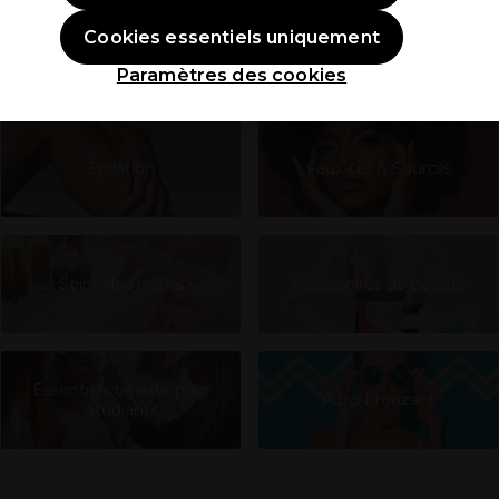
Cookies essentiels uniquement
Maquillage
Visage
Paramètres des cookies
Épilation
Faux-cils & Sourcils
Soins des mains
Accessoires de beauté
Essentiels beauté pour
Auto-bronzant
étudiants