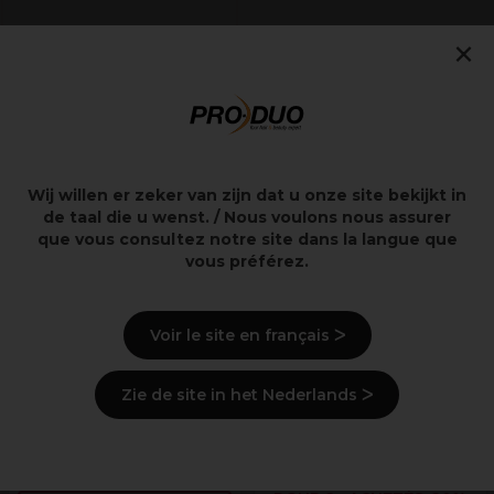
×
Articles Recommandés
OFFRE
OFFRE
Wij willen er zeker van zijn dat u onze site bekijkt in
Plus
Plus de
de taal die u wenst. / Nous voulons nous assurer
d'options
couleurs
disponibles
disponibles
que vous consultez notre site dans la langue que
vous préférez.
Voir le site en français ᐳ
Jean Marin Epil
Andreia Professional
Jean Marin Cartouche de
Zie de site in het Nederlands ᐳ
Andreia Professional Vernis
Cire à Épiler 100ml
gel 10.5ml
(
52
)
(
32
)
2,85 €
Hors TVA
5,99 €
Hors TVA