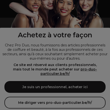
un professionnel de la coiffure ou de la beauté?
Visitez notre site pour
les particuliers !
Achetez à votre façon
Chez Pro Duo, nous fournissons des articles professionnels
de coiffure et beauté, à la fois aux professionnels de ces
secteurs, ainsi qu’à ceux souhaitant simplement acheter pour
eux-mêmes ou pour d’autres.
Ce site est réservé aux clients professionnels,
mais tout le monde peut acheter sur
pro-duo-
particulier.be/fr/
© Tous droits réservés © Pro-Duo
2026
Je suis un professionnel, acheter ici
Pro-Duo est le choix incontournable pour les professionnels de la
beauté à la recherche de produits de qualité supérieure. Notre
assortiment diversifié, qui inclut des articles innovants et respectueux
Me diriger vers pro-duo-particulier.be/fr/
de l'environnement, répond aux attentes des salons de coiffure et
instituts de beauté modernes.