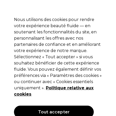
Profitez de 10 % de remise sur votre première commande pro duo avec le code:
PRO10
Se connecter
Nous utilisons des cookies pour rendre
votre expérience beauté fluide — en
Marques
Bons plans ⭐
Coiffure
Electro et Matériel
Equip
soutenant les fonctionnalités du site, en
personnalisant les offres avec nos
Livraison le lendemain*
Après expédition, du lundi au vendredi
partenaires de confiance et en améliorant
votre expérience de notre marque.
Beauté
Sélectionnez « Tout accepter » si vous
souhaitez bénéficier de cette expérience
Parcourez notre vaste sélection de produits de beauté de
qualité professionnelle, et investissez dans les meilleurs
fluide. Vous pouvez également définir vos
articles de maquillage, d'épilation, et produits cosmétiques
préférences via « Paramètres des cookies »
pour le visage et le corps.
ou continuer avec « Cookies essentiels
uniquement ».
Politique relative aux
cookies
Bons plans
Manucure
Tout accepter