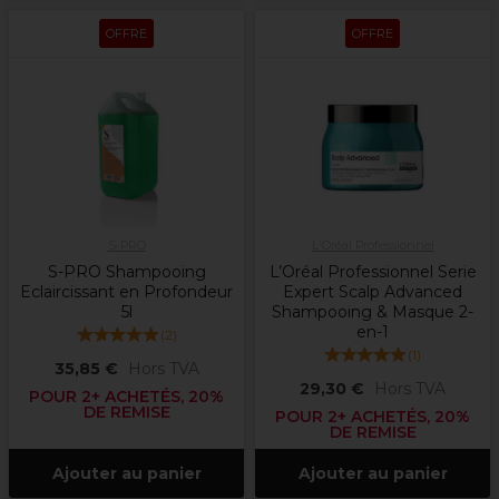
OFFRE
OFFRE
S-PRO
L'Oréal Professionnel
S-PRO Shampooing
L’Oréal Professionnel Serie
Eclaircissant en Profondeur
Expert Scalp Advanced
5l
Shampooing & Masque 2-
en-1
(
2
)
(
1
)
35,85 €
Hors TVA
29,30 €
Hors TVA
POUR 2+ ACHETÉS, 20%
DE REMISE
POUR 2+ ACHETÉS, 20%
DE REMISE
Ajouter au panier
Ajouter au panier