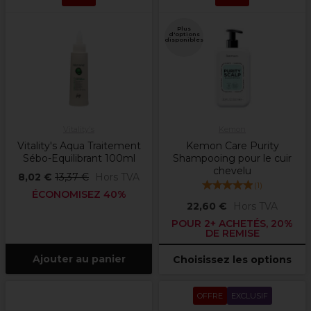
Plus
d'options
disponibles
Vitality's
Kemon
Vitality's Aqua Traitement
Kemon Care Purity
Sébo-Equilibrant 100ml
Shampooing pour le cuir
chevelu
8,02 €
13,37 €
Hors TVA
(
1
)
ÉCONOMISEZ 40%
22,60 €
Hors TVA
POUR 2+ ACHETÉS, 20%
DE REMISE
Ajouter au panier
Choisissez les options
OFFRE
EXCLUSIF