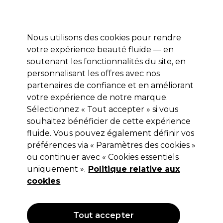
Profitez de 10 % de remise sur votre première commande pro duo avec le code:
PRO10
Se connecter
Nous utilisons des cookies pour rendre
votre expérience beauté fluide — en
Marques
Bons plans ⭐
Coiffure
Electro et Matériel
Equip
soutenant les fonctionnalités du site, en
personnalisant les offres avec nos
Livraison le lendemain*
Après expédition, du lundi au vendredi
partenaires de confiance et en améliorant
votre expérience de notre marque.
Cheveux gras
Coiffure
Types et conditions des cheveux
Sélectionnez « Tout accepter » si vous
souhaitez bénéficier de cette expérience
Cheveux gras
fluide. Vous pouvez également définir vos
préférences via « Paramètres des cookies »
Des soins équilibrants pour le cuir chevelu qui régulent l’excès
ou continuer avec « Cookies essentiels
de sébum sans dessécher les longueurs.
uniquement ».
Politique relative aux
cookies
Filters
Trier par:
Popularité
Tout accepter