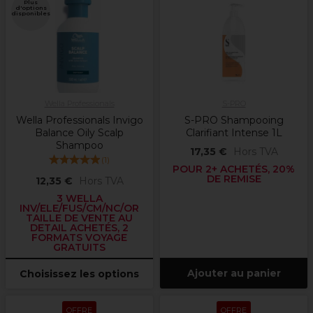
Plus
d'options
disponibles
Wella Professionals
S-PRO
Wella Professionals Invigo
S-PRO Shampooing
Balance Oily Scalp
Clarifiant Intense 1L
Shampoo
17,35 €
Hors TVA
(
1
)
POUR 2+ ACHETÉS, 20%
DE REMISE
12,35 €
Hors TVA
3 WELLA
INV/ELE/FUS/CM/NC/OR
TAILLE DE VENTE AU
DETAIL ACHETÉS, 2
FORMATS VOYAGE
GRATUITS
Ajouter au panier
Choisissez les options
OFFRE
OFFRE