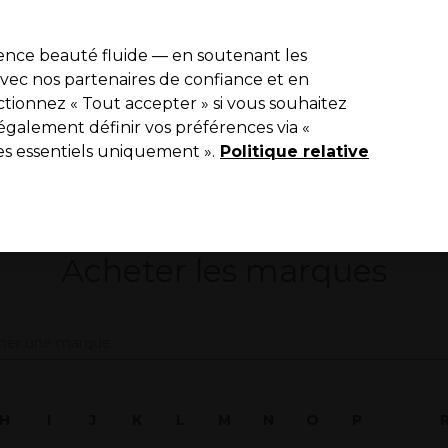
de 10 % de remise sur votre première commande pro duo avec le c
ience beauté fluide — en soutenant les
 avec nos partenaires de confiance et en
Rechercher
tionnez « Tout accepter » si vous souhaitez
Equipement de salon
Beauté
Hommes
Vegan
Nouveaux p
également définir vos préférences via «
es essentiels uniquement ».
Livraison Gratuite
Politique relative
à partir de 65 € seulement !
Marques
Acheter les marques
H
I
J
K
L
M
N
O
P
Q