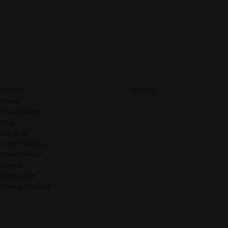
Ceriotti
Cricket
Checi
China Glaze
Cina
Clean All
Color Secret
Colour Undo
Comair
Crazy Color
Crewe Orlando