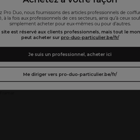
que vous consultez notre site dans la langue que
vous préférez.
 Pro Duo, nous fournissons des articles professionnels de coiffu
, à la fois aux professionnels de ces secteurs, ainsi qu’à ceux sou
simplement acheter pour eux-mêmes ou pour d’autres.
oir le site en français ᐳ
Zie de site in het Nederlands
 site est réservé aux clients professionnels, mais tout le mo
peut acheter sur
pro-duo-particulier.be/fr/
Je suis un professionnel, acheter ici
Feather
Me diriger vers pro-duo-particulier.be/fr/
Filarmonica
Fixopli
Framar