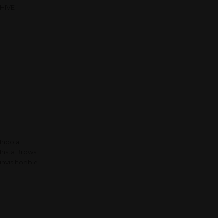
HIVE
Indola
Insta Brows
invisibobble