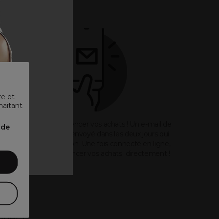
re et
haitant
 ᐳ
Vous pouvez commencer vos achats ! Un e-mail de
nde
bienvenue vous sera envoyé dans les deux jours qui
suivent votre inscription. Une fois connecté en ligne,
vous pouvez commencer vos achats directement !
nnel ?