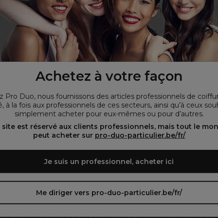
Comment ça marche
Wij willen er zeker van zijn dat u onze site bekijkt in
de taal die u wenst. / Nous voulons nous assurer
Achetez à votre façon
que vous consultez notre site dans la langue que
vous préférez.
 Pro Duo, nous fournissons des articles professionnels de coiffu
, à la fois aux professionnels de ces secteurs, ainsi qu’à ceux sou
simplement acheter pour eux-mêmes ou pour d’autres.
oir le site en français ᐳ
Zie de site in het Nederlands
 site est réservé aux clients professionnels, mais tout le mo
peut acheter sur
pro-duo-particulier.be/fr/
Téléchargez votre documentation ou prenez une
photo pour prouver que vous êtes professionnel(le)
Je suis un professionnel, acheter ici
Inscrivez-vous !
Me diriger vers pro-duo-particulier.be/fr/
uoi devrais-je posséder un compte professio