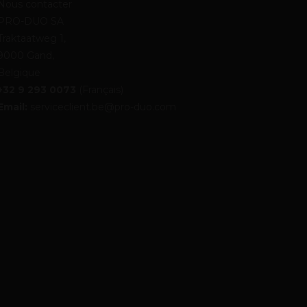
Nous contacter
PRO-DUO SA
Traktaatweg 1,
9000 Gand,
Belgique
+32 9 293 0073
(Français)
Email:
serviceclient.be@pro-duo.com