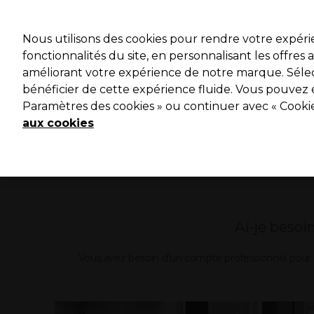
Profitez 
Nous utilisons des cookies pour rendre votre expér
fonctionnalités du site, en personnalisant les offres
améliorant votre expérience de notre marque. Sélec
Marques
Bons plans ⭐
Coiffure
Electro et Matériel
bénéficier de cette expérience fluide. Vous pouvez 
Paramètres des cookies » ou continuer avec « Cooki
Livraison le lendemain*
Après expédition, du lundi au vendredi
aux cookies
Ai-je besoi
Vous avez besoin d’un compte professionnel pour acc