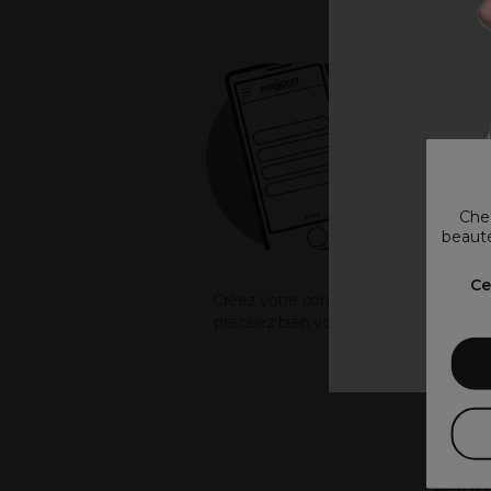
Chez
beauté
V
Ce
Créez votre compte et
précisez bien votre activité !
Pourq