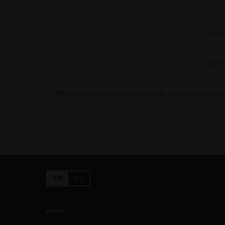
• Des pr
• Avec
• Offres, promotions et bons d’achat Des promotions 
FR
NL
Aide