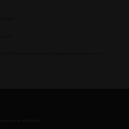
ionnels !
 lots !
onnel ! Faites des économies supplémentaires avec nos
Service et contact