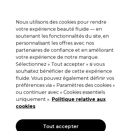
Profitez de 10 % de remise sur votre première commande pro duo avec le code:
PRO10
Se connecter
Nous utilisons des cookies pour rendre
votre expérience beauté fluide — en
Marques
Bons plans ⭐
Coiffure
Electro et Matériel
Equip
soutenant les fonctionnalités du site, en
personnalisant les offres avec nos
Livraison le lendemain*
Après expédition, du lundi au vendredi
partenaires de confiance et en améliorant
votre expérience de notre marque.
Sélectionnez « Tout accepter » si vous
Maskology
souhaitez bénéficier de cette expérience
Maskology Masque Visage Vitamine C
fluide. Vous pouvez également définir vos
22ml
préférences via « Paramètres des cookies »
ou continuer avec « Cookies essentiels
(
0
)
uniquement ».
Politique relative aux
3,80 €
Hors TVA
(TARIF PROFESSIONNEL)
cookies
(
4,60 €
TVA incluse)
| 17.27 € pour 100ml
Tout accepter