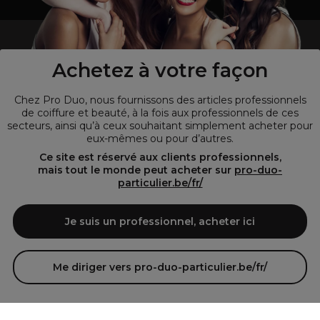
un professionnel de la coiffure ou de la beauté?
Visitez notre site pour
les particuliers !
Achetez à votre façon
Chez Pro Duo, nous fournissons des articles professionnels
de coiffure et beauté, à la fois aux professionnels de ces
secteurs, ainsi qu’à ceux souhaitant simplement acheter pour
eux-mêmes ou pour d’autres.
Ce site est réservé aux clients professionnels,
mais tout le monde peut acheter sur
pro-duo-
particulier.be/fr/
© Tous droits réservés © Pro-Duo
2026
Je suis un professionnel, acheter ici
Pro-Duo est le choix incontournable pour les professionnels de la
beauté à la recherche de produits de qualité supérieure. Notre
assortiment diversifié, qui inclut des articles innovants et respectueux
Me diriger vers pro-duo-particulier.be/fr/
de l'environnement, répond aux attentes des salons de coiffure et
instituts de beauté modernes.