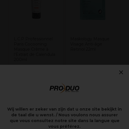
L.C.P Professionnel
Maskology Masque
Paris Cocooning
Visage Anti-âge
Masque Crème à
Retinol 22ml
l’Extrait de Calendula
200ml
×
19,05€
3,80€
Hors TVA
Hors TVA
Points clés
Wij willen er zeker van zijn dat u onze site bekijkt in
de taal die u wenst. / Nous voulons nous assurer
Éclaircissant
que vous consultez notre site dans la langue que
Anti-âge
vous préférez.