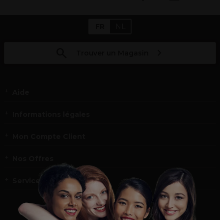
FR
NL
Trouver un Magasin
Aide
Informations légales
Mon Compte Client
Nos Offres
Service et contact