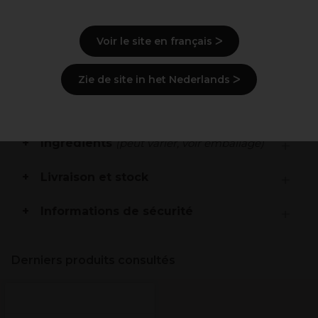
Rééquilibrant
Hydratant
100% À base de plantes
Voir le site en français ᐳ
Description
Zie de site in het Nederlands ᐳ
Mode d'emploi
Ingrédients
(peut varier, voir emballage)
Livraison et stock
Informations de sécurité
Derniers produits consultés