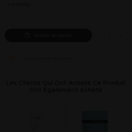
Ajouter au panier
Ajouter à ma liste de souhaits
Les Clients Qui Ont Acheté Ce Produit
Ont Également Acheté
V
h