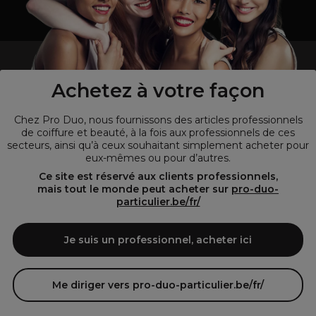
un professionnel de la coiffure ou de la beauté?
Visitez notre site pour
les particuliers !
Achetez à votre façon
Chez Pro Duo, nous fournissons des articles professionnels
de coiffure et beauté, à la fois aux professionnels de ces
secteurs, ainsi qu’à ceux souhaitant simplement acheter pour
eux-mêmes ou pour d’autres.
Ce site est réservé aux clients professionnels,
mais tout le monde peut acheter sur
pro-duo-
particulier.be/fr/
© Tous droits réservés © Pro-Duo
2026
Je suis un professionnel, acheter ici
Pro-Duo est le choix incontournable pour les professionnels de la
beauté à la recherche de produits de qualité supérieure. Notre
assortiment diversifié, qui inclut des articles innovants et respectueux
Me diriger vers pro-duo-particulier.be/fr/
de l'environnement, répond aux attentes des salons de coiffure et
instituts de beauté modernes.