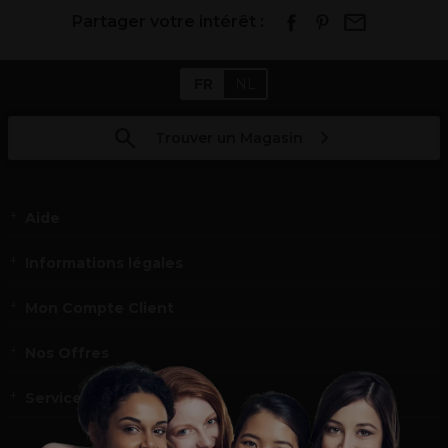
Partager votre intérêt :
FR
NL
Trouver un Magasin
Aide
Informations légales
Mon Compte Client
Nos Offres
Service et contact