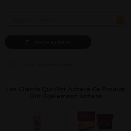
1 ACHETÉS, 1 OFFERT
Ajouter au panier
Ajouter à ma liste de souhaits
Les Clients Qui Ont Acheté Ce Produit
Ont Également Acheté
A
P