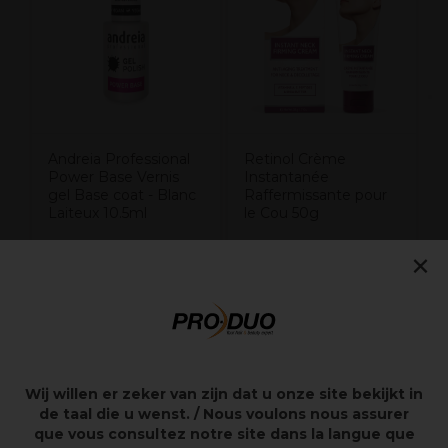
1
Andreia Professional
Retinol Crème
Power Base Vernis
Instantanée
gel Base coat - Blanc
Raffermissante pour
Laiteux 10.5ml
le Cou 50g
8,99€
14,99€
×
Hors TVA
Hors TVA
Points clés
Wij willen er zeker van zijn dat u onze site bekijkt in
de taal die u wenst. / Nous voulons nous assurer
Redécouvrez une peau rajeunie avec notre Crème
que vous consultez notre site dans la langue que
Raffermissante pour Peau Crépée parfaite pour le