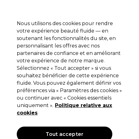
Profitez de 10 % de remise sur votre première commande pro duo avec le code:
PRO10
Se connecter
Nous utilisons des cookies pour rendre
votre expérience beauté fluide — en
Marques
Bons plans ⭐
Coiffure
Electro et Matériel
Equip
soutenant les fonctionnalités du site, en
personnalisant les offres avec nos
Livraison le lendemain*
Après expédition, du lundi au vendredi
partenaires de confiance et en améliorant
votre expérience de notre marque.
Sélectionnez « Tout accepter » si vous
Retinol
souhaitez bénéficier de cette expérience
Retinol Crème raffermissante pour
fluide. Vous pouvez également définir vos
peau crépée 120g
préférences via « Paramètres des cookies »
ou continuer avec « Cookies essentiels
(
0
)
uniquement ».
Politique relative aux
14,99 €
Hors TVA
(TARIF PROFESSIONNEL)
cookies
(
18,14 €
TVA incluse)
OFFRE
Tout accepter