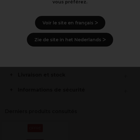
vous préférez.
corps les mains et les pieds.
Cette crème rapide à absorber et non grasse riche en
Beurre de Karité Esthers de Jojoba Acide Hyaluronique
Voir le site en français ᐳ
et Antioxydants hydrate profondément et lisse la peau.
Enrichie en Niacinamide et Rétinol elle combat
efficacement les signes visibles du vieillissement
Zie de site in het Nederlands ᐳ
améliorant la fermeté et la douceur de la peau.
Ingrédients
(peut varier, voir emballage)
Livraison et stock
Informations de sécurité
Derniers produits consultés
OFFRE