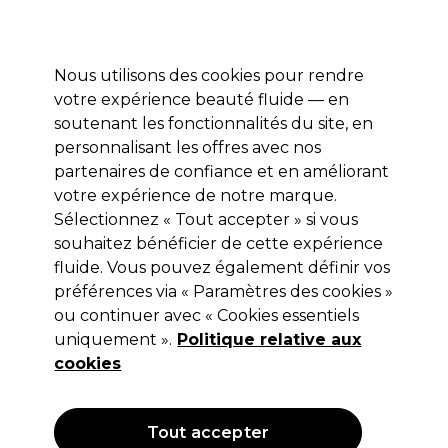
Profitez de 10 % de remise sur votre première commande pro duo avec le code:
PRO10
Se connecter
Nous utilisons des cookies pour rendre
votre expérience beauté fluide — en
Marques
Bons plans ⭐
Coiffure
Electro et Matériel
Equip
soutenant les fonctionnalités du site, en
personnalisant les offres avec nos
Livraison le lendemain*
Après expédition, du lundi au vendredi
partenaires de confiance et en améliorant
votre expérience de notre marque.
Sélectionnez « Tout accepter » si vous
Retinol
souhaitez bénéficier de cette expérience
Retinol Hydratant à la Vitamine C 63g
fluide. Vous pouvez également définir vos
préférences via « Paramètres des cookies »
(
1
)
ou continuer avec « Cookies essentiels
14,99 €
Hors TVA
(TARIF PROFESSIONNEL)
uniquement ».
Politique relative aux
(
18,14 €
TVA incluse)
| 23.79 € pour 100g
cookies
OFFRE
Tout accepter