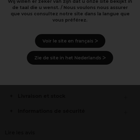
Wij willen er zeker van zijn dat u onze site bekijkt in
Hydratez et illuminez votre peau avec l'Hydratant à la
de taal die u wenst. / Nous voulons nous assurer
Vitamine C.
que vous consultez notre site dans la langue que
Cette formule légère et profondément nourrissante
vous préférez.
pénètre dans la peau pour fournir une hydratation
durable
Tandis que la Vitamine C éclaircit et unifie le teint.
Voir le site en français ᐳ
Parfait pour une utilisation quotidienne il laisse votre
peau douce rayonnante et visiblement vibrante.
Zie de site in het Nederlands ᐳ
Description
Ingrédients
(peut varier, voir emballage)
Livraison et stock
Informations de sécurité
Lire les avis