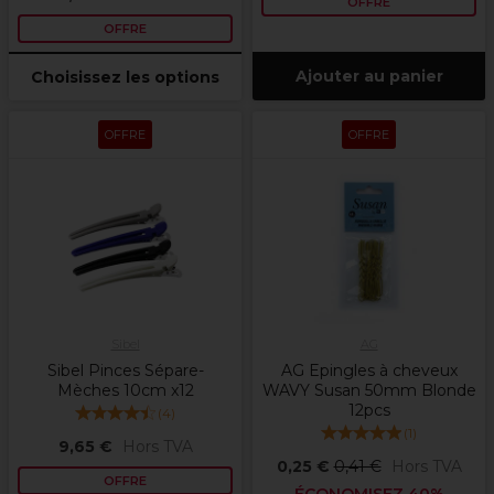
OFFRE
OFFRE
Ajouter au panier
Choisissez les options
OFFRE
OFFRE
Sibel
AG
Sibel Pinces Sépare-
AG Epingles à cheveux
Mèches 10cm x12
WAVY Susan 50mm Blonde
12pcs
(
4
)
(
1
)
9,65 €
Hors TVA
0,25 €
0,41 €
Hors TVA
OFFRE