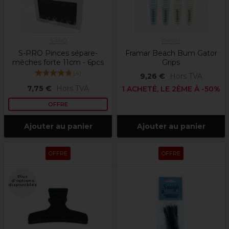
S-PRO
Framar
S-PRO Pinces sépare-
Framar Beach Bum Gator
mèches forte 11cm - 6pcs
Grips
(
4
)
9,26 €
Hors TVA
7,75 €
Hors TVA
1 ACHETÉ, LE 2ÈME À -50%
OFFRE
Ajouter au panier
Ajouter au panier
OFFRE
OFFRE
Plus
d'options
disponibles