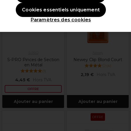
Cookies essentiels uniquement
Paramètres des cookies
S-PRO
Newey
S-PRO Pinces de Section
Newey Clip Blond Court
en Métal
(
4
)
(
1
)
2,19 €
Hors TVA
4,45 €
Hors TVA
OFFRE
Ajouter au panier
Ajouter au panier
OFFRE