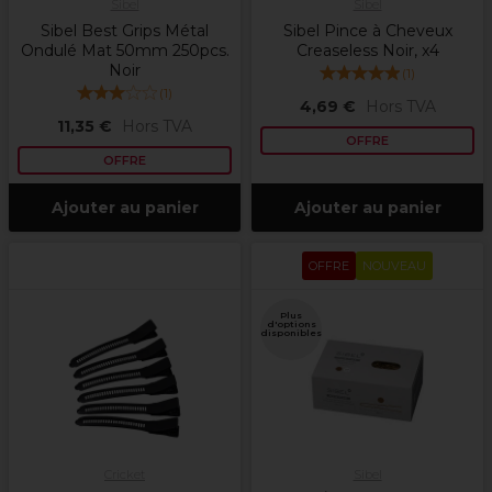
Sibel
Sibel
Sibel Best Grips Métal
Sibel Pince à Cheveux
Ondulé Mat 50mm 250pcs.
Creaseless Noir, x4
Noir
(
1
)
(
1
)
4,69 €
Hors TVA
11,35 €
Hors TVA
OFFRE
OFFRE
Ajouter au panier
Ajouter au panier
OFFRE
NOUVEAU
Plus
d'options
disponibles
Cricket
Sibel