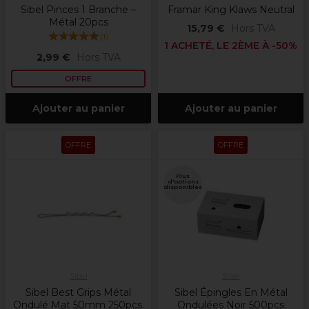
Sibel Pinces 1 Branche –
Framar King Klaws Neutral
Métal 20pcs
15,79 €
Hors TVA
(
1
)
1 ACHETÉ, LE 2ÈME À -50%
2,99 €
Hors TVA
OFFRE
Ajouter au panier
Ajouter au panier
OFFRE
OFFRE
Plus
d'options
disponibles
Sibel
Sibel
Sibel Best Grips Métal
Sibel Épingles En Métal
Ondulé Mat 50mm 250pcs.
Ondulées Noir 500pcs