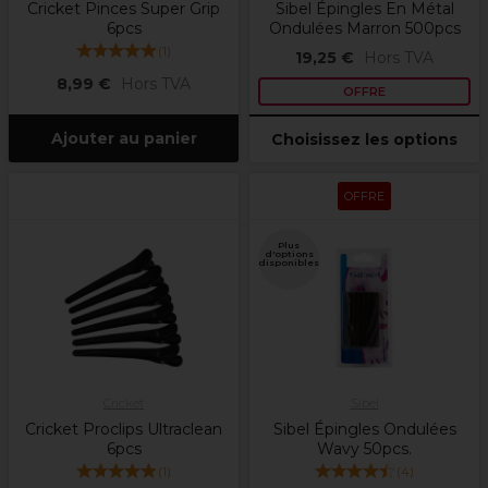
Cricket Pinces Super Grip
Sibel Épingles En Métal
6pcs
Ondulées Marron 500pcs
(
1
)
19,25 €
Hors TVA
8,99 €
Hors TVA
OFFRE
Ajouter au panier
Choisissez les options
OFFRE
Plus
d'options
disponibles
Cricket
Sibel
Cricket Proclips Ultraclean
Sibel Épingles Ondulées
6pcs
Wavy 50pcs.
(
1
)
(
4
)