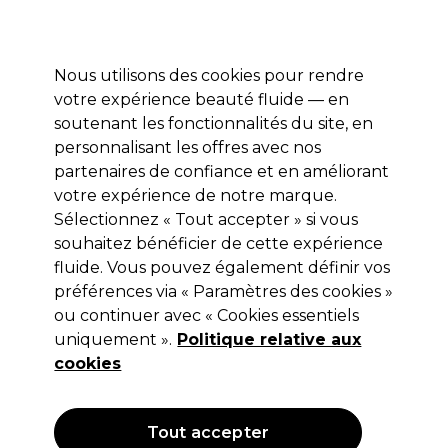
Profitez de 10 % de remise sur votre première commande pro duo avec le code:
PRO10
Se connecter
Nous utilisons des cookies pour rendre
votre expérience beauté fluide — en
Marques
Bons plans ⭐
Coiffure
Electro et Matériel
Equip
soutenant les fonctionnalités du site, en
personnalisant les offres avec nos
Livraison le lendemain*
Après expédition, du lundi au vendredi
partenaires de confiance et en améliorant
votre expérience de notre marque.
Épingles, pinces & clips
Coiffure
Matériel de coiffure
Sélectionnez « Tout accepter » si vous
souhaitez bénéficier de cette expérience
Épingles, pinces & clips
fluide. Vous pouvez également définir vos
préférences via « Paramètres des cookies »
ou continuer avec « Cookies essentiels
uniquement ».
Politique relative aux
Filters
cookies
Trier par:
Popularité
Tout accepter
OFFRE