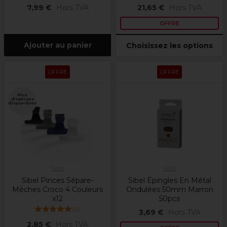
7,99 €
Hors TVA
21,65 €
Hors TVA
OFFRE
Ajouter au panier
Choisissez les options
OFFRE
OFFRE
Plus
d'options
disponibles
Sibel
Sibel
Sibel Pinces Sépare-
Sibel Épingles En Métal
Mèches Croco 4 Couleurs
Ondulées 50mm Marron
x12
50pcs
(
4
)
3,69 €
Hors TVA
2,85 €
Hors TVA