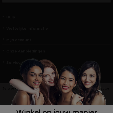
Hulp
Wettelijke informatie
Mijn account
Onze Aanbiedingen
Service en Contact
Je werkt niet in de kappers-, schoonheids- of barbiersector
?
Shop
onze retailsite
Winkel op jouw manier