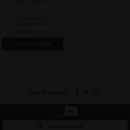
Ellia
Ellia HoMedics Adore
Aromaverstuiver
59,99 €
excl. BTW
In winkelmandje
Deel dit product:
FR
NL
Vind een winkel