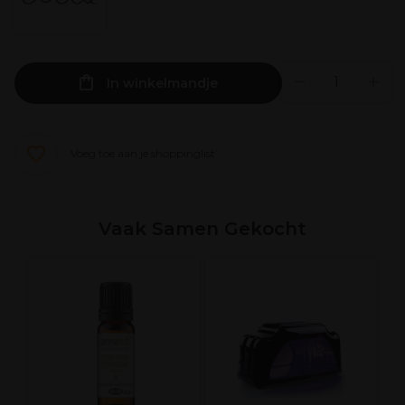
In winkelmandje
Voeg toe aan je shoppinglist
Vaak Samen Gekocht
L
M
H