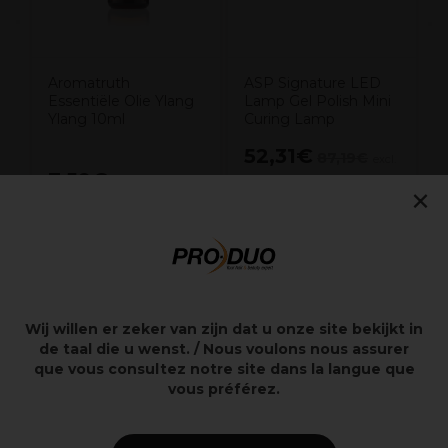
Aromatruth
ASP Signature LED
Essentiële Olie Ylang
Lamp Gel Polish Mini
Ylang 10ml
Curing Lamp
52,31€
87,19€
excl.
7,59€
×
excl. BTW
BTW
Overzicht
Wij willen er zeker van zijn dat u onze site bekijkt in
de taal die u wenst. / Nous voulons nous assurer
Ultrasone aromaverstuiver
que vous consultez notre site dans la langue que
Natuurlijke materialen
vous préférez.
Looptijd maximaal 7 uur constant
Handige Afstandsbediening bedien functies op
afstand