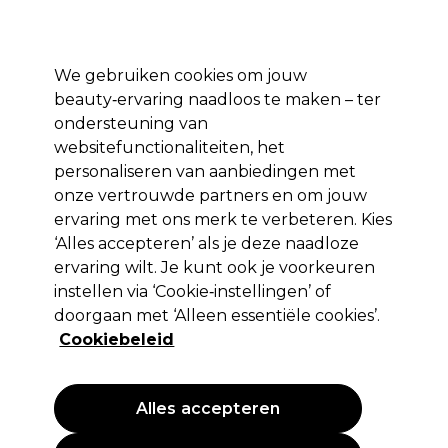
Profiteer van 10% extra korting op je 1e online bestelling met code:
PRO10
Aanmelden
We gebruiken cookies om jouw
beauty‑ervaring naadloos te maken – ter
Merken
Deals ⭐
Haar
Elektra
Salon interieur
Beauty
ondersteuning van
websitefunctionaliteiten, het
Volgende dag geleverd*
Na verzending, maandag t/m vrijdag
personaliseren van aanbiedingen met
onze vertrouwde partners en om jouw
ervaring met ons merk te verbeteren. Kies
Ellia
‘Alles accepteren’ als je deze naadloze
Ellia HoMedics Adore Aromaverstuiver
ervaring wilt. Je kunt ook je voorkeuren
instellen via ‘Cookie‑instellingen’ of
(
0
)
doorgaan met ‘Alleen essentiële cookies’.
59,99 €
EXCL BTW
(PROFESSIONELE PRIJS)
Cookiebeleid
(
72,59 €
incl. BTW)
Alles accepteren