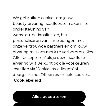
Profiteer van 10% extra korting op je 1e online bestelling met code:
PRO10
Aanmelden
We gebruiken cookies om jouw
beauty‑ervaring naadloos te maken – ter
Merken
Deals ⭐
Haar
Elektra
Salon interieur
Beauty
ondersteuning van
websitefunctionaliteiten, het
Volgende dag geleverd*
Na verzending, maandag t/m vrijdag
personaliseren van aanbiedingen met
onze vertrouwde partners en om jouw
Aromatherapie
Beauty
ervaring met ons merk te verbeteren. Kies
‘Alles accepteren’ als je deze naadloze
Aromatherapie
ervaring wilt. Je kunt ook je voorkeuren
instellen via ‘Cookie‑instellingen’ of
doorgaan met ‘Alleen essentiële cookies’.
Cookiebeleid
Filters
Sorteren op:
Relevantie
Alles accepteren
EXCLUSIEF
EXCLUSIEF