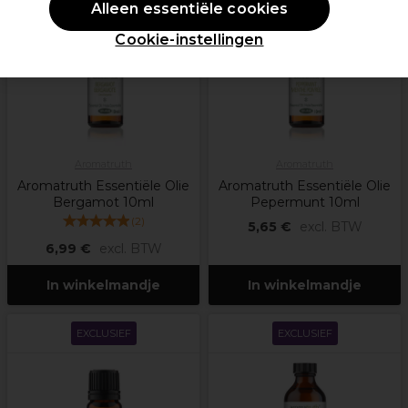
Alleen essentiële cookies
Cookie-instellingen
Aromatruth
Aromatruth
Aromatruth Essentiële Olie
Aromatruth Essentiële Olie
Bergamot 10ml
Pepermunt 10ml
(
2
)
5,65 €
excl. BTW
6,99 €
excl. BTW
In winkelmandje
In winkelmandje
EXCLUSIEF
EXCLUSIEF