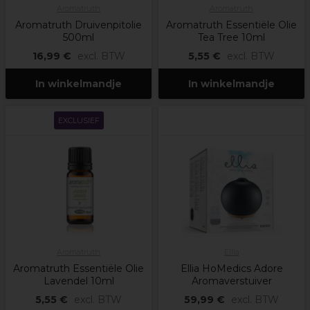
Aromatruth
Aromatruth
Aromatruth Druivenpitolie
Aromatruth Essentiële Olie
500ml
Tea Tree 10ml
16,99 €
excl. BTW
5,55 €
excl. BTW
In winkelmandje
In winkelmandje
EXCLUSIEF
Aromatruth
Ellia
Aromatruth Essentiële Olie
Ellia HoMedics Adore
Lavendel 10ml
Aromaverstuiver
5,55 €
excl. BTW
59,99 €
excl. BTW