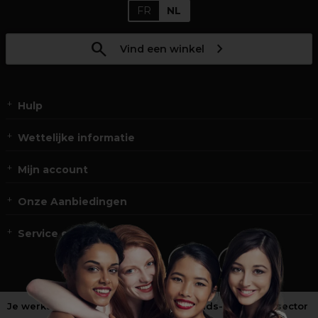
FR
NL
Vind een winkel
Hulp
Wettelijke informatie
Mijn account
Onze Aanbiedingen
Service en Contact
Je werkt niet in de kappers-, schoonheids- of barbiersector