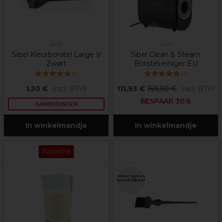
Sibel
Sibel
Sibel Kleurborstel Large V
Sibel Clean & Steam
Zwart
Borstelreiniger EU
(
1
)
(
2
)
1,30 €
excl. BTW
111,93 €
159,90 €
excl. BTW
BESPAAR 30%
AANBIEDINGEN
In winkelmandje
In winkelmandje
PROMOTIE
Meer opties
beschikbaar