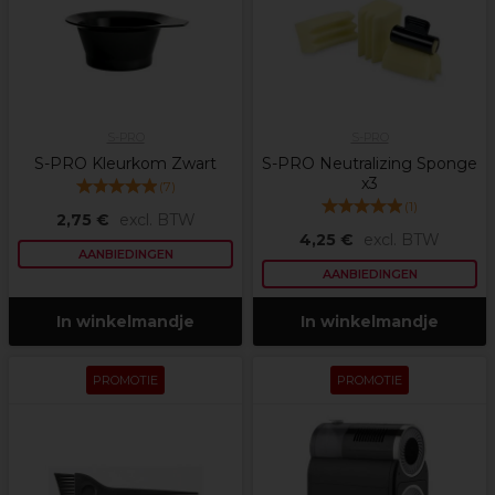
S-PRO
S-PRO
S-PRO Kleurkom Zwart
S-PRO Neutralizing Sponge
x3
(
7
)
(
1
)
2,75 €
excl. BTW
4,25 €
excl. BTW
AANBIEDINGEN
AANBIEDINGEN
In winkelmandje
In winkelmandje
PROMOTIE
PROMOTIE