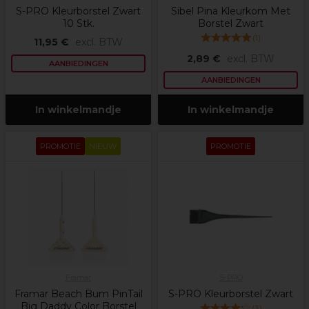
S-PRO Kleurborstel Zwart
Sibel Pina Kleurkom Met
10 Stk.
Borstel Zwart
(
1
)
11,95 €
excl. BTW
2,89 €
excl. BTW
AANBIEDINGEN
AANBIEDINGEN
In winkelmandje
In winkelmandje
PROMOTIE
NIEUW
PROMOTIE
Framar
S-PRO
Framar Beach Bum PinTail
S-PRO Kleurborstel Zwart
Big Daddy Color Borstel
(
3
)