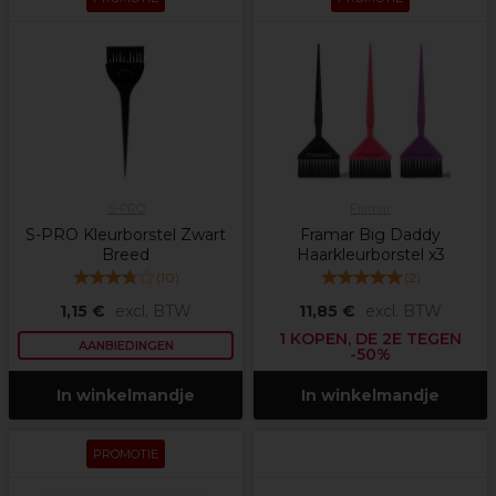
S-PRO
Framar
S-PRO Kleurborstel Zwart
Framar Big Daddy
Breed
Haarkleurborstel x3
(
10
)
(
2
)
1,15 €
excl. BTW
11,85 €
excl. BTW
1 KOPEN, DE 2E TEGEN
AANBIEDINGEN
-50%
In winkelmandje
In winkelmandje
PROMOTIE