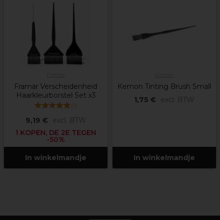
Framar
Kemon
Framar Verscheidenheid
Kemon Tinting Brush Small
Haarkleurborstel Set x3
1,75 €
excl. BTW
(
1
)
9,19 €
excl. BTW
1 KOPEN, DE 2E TEGEN
-50%
In winkelmandje
In winkelmandje