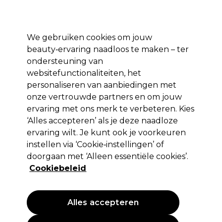
Profiteer van 10% extra korting op je 1e online bestelling met code:
PRO10
Aanmelden
We gebruiken cookies om jouw
beauty‑ervaring naadloos te maken – ter
Merken
Deals ⭐
Haar
Elektra
Salon interieur
Beauty
ondersteuning van
websitefunctionaliteiten, het
Volgende dag geleverd*
Na verzending, maandag t/m vrijdag
personaliseren van aanbiedingen met
onze vertrouwde partners en om jouw
Kleurborstel en kom
Salon interieur
Kappers tools
ervaring met ons merk te verbeteren. Kies
‘Alles accepteren’ als je deze naadloze
Kleurborstel en kom
ervaring wilt. Je kunt ook je voorkeuren
instellen via ‘Cookie‑instellingen’ of
doorgaan met ‘Alleen essentiële cookies’.
Cookiebeleid
Filters
Sorteren op:
Relevantie
Alles accepteren
PROMOTIE
PROMOTIE