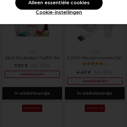
Alleen essentiële cookies
Cookie-instellingen
Sibel
S-PRO
Sibel Kleurbakjes Graffiti 2st
S-PRO Kleuraccessoires Set
(
2
)
7,90 €
excl. BTW
4,45 €
excl. BTW
AANBIEDINGEN
AANBIEDINGEN
In winkelmandje
In winkelmandje
PROMOTIE
PROMOTIE