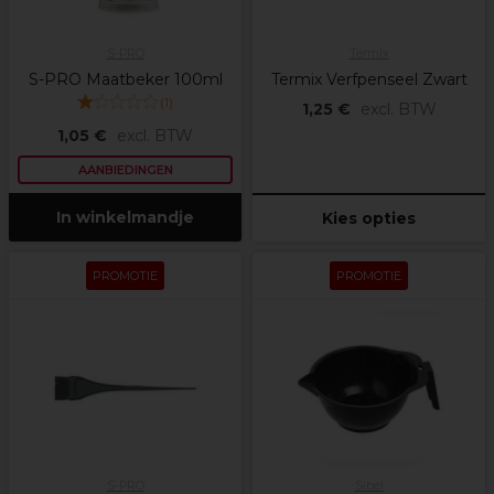
S-PRO
Termix
S-PRO Maatbeker 100ml
Termix Verfpenseel Zwart
(
1
)
1,25 €
excl. BTW
1,05 €
excl. BTW
AANBIEDINGEN
In winkelmandje
Kies opties
PROMOTIE
PROMOTIE
S-PRO
Sibel