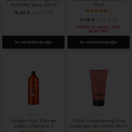
Humidity Spray 250ml
50ml
(
2
)
16,45 €
excl. BTW
13,35 €
excl. BTW
KOOP 2+ KRIJG 20%
KORTING
In winkelmandje
In winkelmandje
Redken
Osmo
Redken Frizz Dismiss
Osmo Straightening Fluid
Sulfate Shampoo 1l
Gladmakende Crème 150ml