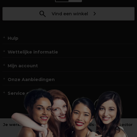
Vind een winkel
Hulp
Wettelijke informatie
Mijn account
Onze Aanbiedingen
Service en Contact
Je werkt niet in de kappers-, schoonheids- of barbiersector
?
Shop
onze retailsite