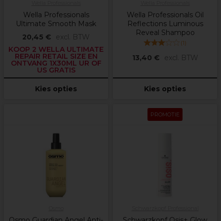
Wella Professionals
Wella Professionals
Wella Professionals
Wella Professionals Oil
Ultimate Smooth Mask
Reflections Luminous
Reveal Shampoo
20,45 €
excl. BTW
(
1
)
KOOP 2 WELLA ULTIMATE
REPAIR RETAIL SIZE EN
13,40 €
excl. BTW
ONTVANG 1X30ML UR OF
US GRATIS
Kies opties
Kies opties
PROMOTIE
Osmo
Schwarzkopf Professional
Osmo Guardian Angel Anti-
Schwarzkopf Osis+ Glow