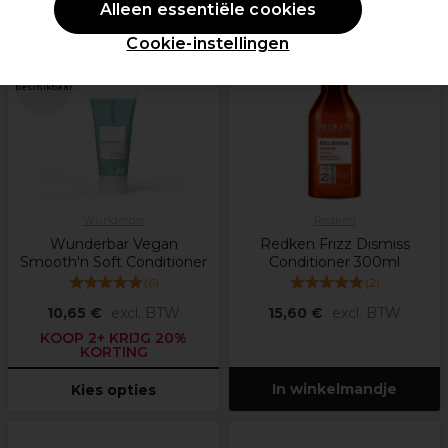
Alleen essentiële cookies
PROMOTIE
Cookie-instellingen
Meer opties
beschikbaar
Wunderbar
Redken
Wunderbar Vegan
Redken Frizz Dismiss
Smooth'n Soft Conditioner
Conditioner 300ml
(
6
)
(
2
)
10,65 €
excl. BTW
15,60 €
excl. BTW
KOOP 2+ KRIJG 20%
KORTING
In winkelmandje
Kies opties