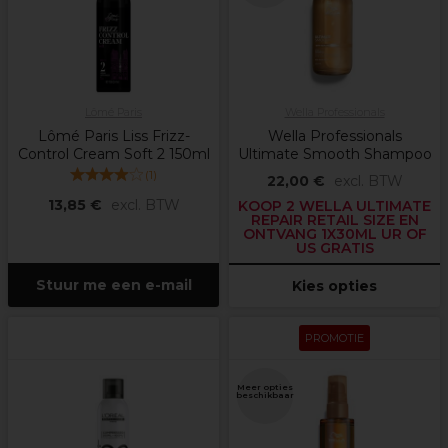
Lômé Paris
Wella Professionals
Lômé Paris Liss Frizz-
Wella Professionals
Control Cream Soft 2 150ml
Ultimate Smooth Shampoo
(
1
)
22,00 €
excl. BTW
13,85 €
excl. BTW
KOOP 2 WELLA ULTIMATE
REPAIR RETAIL SIZE EN
ONTVANG 1X30ML UR OF
US GRATIS
Stuur me een e-mail
Kies opties
PROMOTIE
Meer opties
beschikbaar