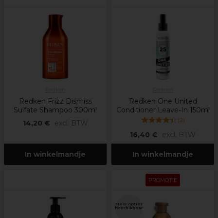
Redken
Redken
Redken Frizz Dismiss
Redken One United
Sulfate Shampoo 300ml
Conditioner Leave-In 150ml
(
2
)
14,20 €
excl. BTW
16,40 €
excl. BTW
In winkelmandje
In winkelmandje
PROMOTIE
Meer opties
beschikbaar