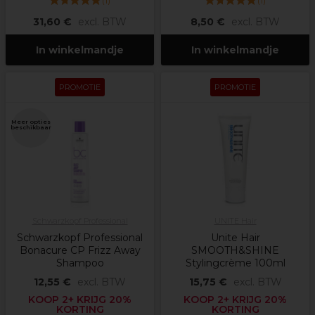
(
1
)
(
1
)
31,60 €
excl. BTW
8,50 €
excl. BTW
In winkelmandje
In winkelmandje
PROMOTIE
PROMOTIE
Meer opties
beschikbaar
Schwarzkopf Professional
UNITE Hair
Schwarzkopf Professional
Unite Hair
Bonacure CP Frizz Away
SMOOTH&SHINE
Shampoo
Stylingcrème 100ml
12,55 €
excl. BTW
15,75 €
excl. BTW
KOOP 2+ KRIJG 20%
KOOP 2+ KRIJG 20%
KORTING
KORTING