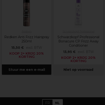
Redken
Schwarzkopf Professional
Redken Anti Frizz Hairspray
Schwarzkopf Professional
250ml
Bonacure CP Frizz Away
Conditioner
15,50 €
excl. BTW
13,95 €
excl. BTW
KOOP 2+ KRIJG 20%
KORTING
KOOP 2+ KRIJG 20%
KORTING
Stuur me een e-mail
Niet op voorraad
FR
NL