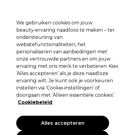
Profiteer van 10% extra korting op je 1e online bestelling met code:
PRO10
Aanmelden
We gebruiken cookies om jouw
beauty‑ervaring naadloos te maken – ter
Merken
Deals ⭐
Haar
Elektra
Salon interieur
Beauty
ondersteuning van
websitefunctionaliteiten, het
Volgende dag geleverd*
Na verzending, maandag t/m vrijdag
personaliseren van aanbiedingen met
onze vertrouwde partners en om jouw
Pluizig en weerbarstig haar
Haar
Haartypen en -condities
ervaring met ons merk te verbeteren. Kies
‘Alles accepteren’ als je deze naadloze
Pluizig en weerbarstig haar
ervaring wilt. Je kunt ook je voorkeuren
instellen via ‘Cookie‑instellingen’ of
Anti-frizz producten die het haar glad maken en onder
doorgaan met ‘Alleen essentiële cookies’.
controle houden – ongeacht het weer.
Cookiebeleid
Filters
Alles accepteren
Sorteren op:
Populariteit