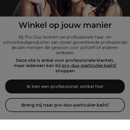
?
Shop
onze retailsite
Winkel op jouw manier
Bij Pro-Duo leveren we professionele haar- en
schoonheidsproducten aan zowel geverifieerde professionals
als aan mensen die gewoon voor zichzelf of anderen
winkelen.
Deze site is enkel voor professionele klanten,
maar iedereen kan bij
pro-duo-particulier.be/nl/
shoppen
© Tous droits réservés © Pro-Duo
2026
Bij Pro-Duo begrijpen we de unieke behoeften van de Belgische markt
Ik ben een professional, winkel hier
in haar en schoonheid. Onze hoogwaardige professionele producten
zijn niet alleen trendy, maar ook ontworpen om kappers en
schoonheidsspecialisten te ondersteunen in hun streven naar perfectie
en klanttevredenheid.
Breng mij naar pro-duo-particulier.be/nl/