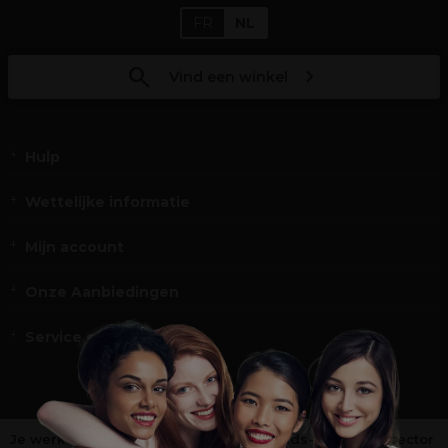
FR
NL
Vind een winkel
Hulp
Wettelijke informatie
Mijn account
Onze Aanbiedingen
Service en Contact
Je werkt niet in de kappers-, schoonheids- of barbiersector