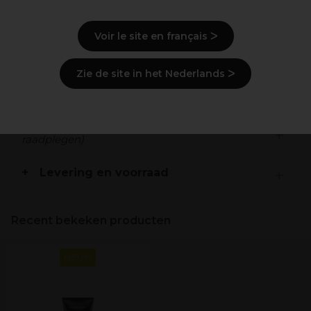
Laat het haar zacht en luchtig achter
Hydrateert de haarlengtes
Voir le site en français ᐳ
Beschrijving
Zie de site in het Nederlands ᐳ
Gebruiksaanwijzingen
Ingrediënten
(kan wijzigen, verpakking
raadplegen)
Levering en voorraad
Recent bekeken producten
NIEUW