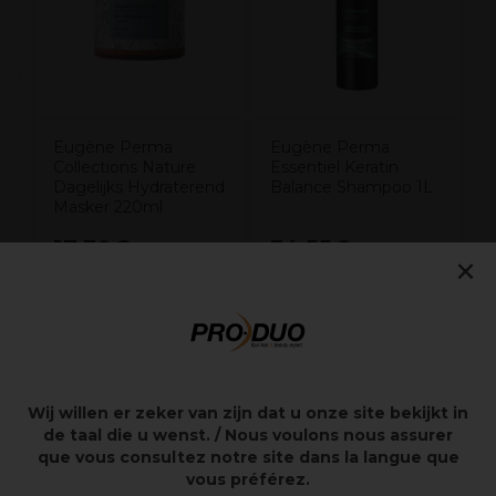
Eugène Perma
Eugène Perma
Collections Nature
Essentiel Keratin
Dagelijks Hydraterend
Balance Shampoo 1L
Masker 220ml
17,30€
34,55€
excl. BTW
excl. BTW
×
Overzicht
Wij willen er zeker van zijn dat u onze site bekijkt in
de taal die u wenst. / Nous voulons nous assurer
Maakt het haar gemakkelijker doorkambaar
que vous consultez notre site dans la langue que
Brengt het microbioom van de hoofdhuid weer in
vous préférez.
balans