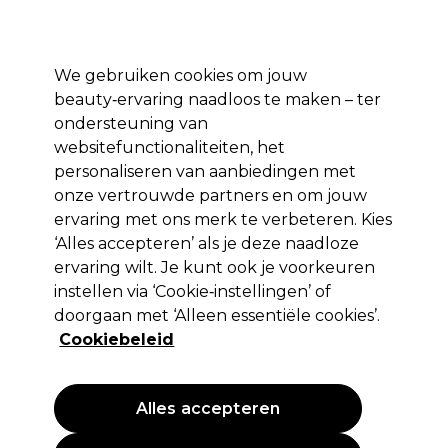
Profiteer van 10% extra korting op je 1e online bestelling met code:
PRO10
Aanmelden
We gebruiken cookies om jouw
beauty‑ervaring naadloos te maken – ter
Merken
Deals ⭐
Haar
Elektra
Salon interieur
Beauty
ondersteuning van
websitefunctionaliteiten, het
Volgende dag geleverd*
Na verzending, maandag t/m vrijdag
personaliseren van aanbiedingen met
onze vertrouwde partners en om jouw
ervaring met ons merk te verbeteren. Kies
Eugène Perma Professionnel
‘Alles accepteren’ als je deze naadloze
Eugène Perma Essentiel Keratin
ervaring wilt. Je kunt ook je voorkeuren
Balance Cond 200ml
instellen via ‘Cookie‑instellingen’ of
doorgaan met ‘Alleen essentiële cookies’.
(
0
)
Cookiebeleid
19,10 €
EXCL BTW
(PROFESSIONELE PRIJS)
(
23,11 €
incl. BTW)
| 9.55 € per 100ml
Alles accepteren
NIEUW