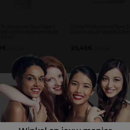
 Professionnel Série Expert
L'Oréal Professionnel Serie E
Detox Intens Beschermende
Absolut Repair Masker 500m
 100ml
0€
25,45€
excl. BTW
excl. BTW
Wij willen er zeker van zijn dat u onze site bekijkt in
de taal die u wenst. / Nous voulons nous assurer