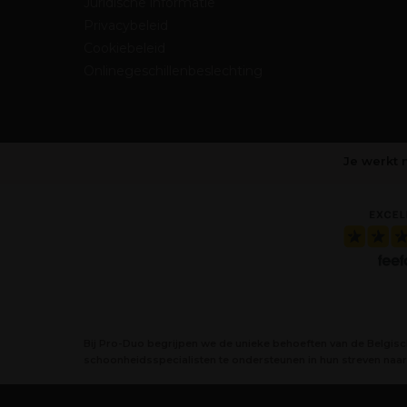
Juridische informatie
Privacybeleid
Cookiebeleid
Onlinegeschillenbeslechting
Je werkt 
Bij Pro-Duo begrijpen we de unieke behoeften van de Belgis
schoonheidsspecialisten te ondersteunen in hun streven naar 