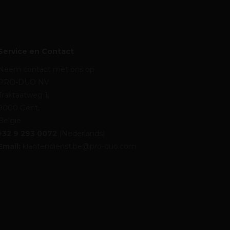
Service en Contact
Neem contact met ons op
PRO-DUO NV
Traktaatweg 1,
9000 Gent,
België
+32 9 293 0072
(Nederlands)
Email:
klantendienst.be@pro-duo.com