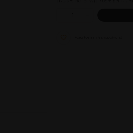
(
17,06 €
incl. BTW)
| 7.05 € per 100m
Voeg toe aan je shoppinglist