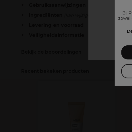
Gebruiksaanwijzingen
Bij 
Ingrediënten
(kan wijzigen, verpakking raad
zowel 
Levering en voorraad
V
De
Veiligheidsinformatie
Bekijk de beoordelingen
Recent bekeken producten