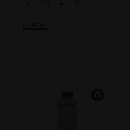
 Expert
mfort