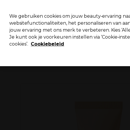
Pro
We gebruiken cookies om jouw beauty‑ervaring naa
websitefunctionaliteiten, het personaliseren van 
jouw ervaring met ons merk te verbeteren. Kies ‘Alle
Merken
Deals ⭐
Haar
Elektra
Salo
Je kunt ook je voorkeuren instellen via ‘Cookie‑inst
cookies’.
Cookiebeleid
Volgende dag geleverd*
Na verzending, maandag t/m vrijdag