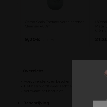
Osmo Scalp Therapy Verhelderende
L'Oréal
Cleanser 400ml
Metal 
Crème
9,20€
21,2
excl. BTW
Overzicht
Voedt versterkt en beschermt het haar.
Het haar wordt weer zacht en glanzend.
Verzwaart het haar niet.
Beschrijving