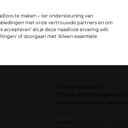
fiteer van 10% extra korting op je 1e online bestelling met code:
PR
dloos te maken – ter ondersteuning van
aanbiedingen met onze vertrouwde partners en om
Zoeken
s accepteren’ als je deze naadloze ervaring wilt.
n interieur
Beauty
Mannen
Vegan
Nieuwe producten
S
ellingen’ of doorgaan met ‘Alleen essentiële
Gratis Bezorging
vanaf slechts €65
Haar
Haarverzorging
Conditioner
L'Oréal Professionnel
L'Oréal Professionnel S
Conditioner met proteï
(
2
)
14,10 €
EXCL BTW
(PROFESSION