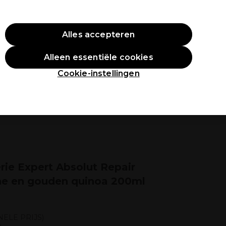
O10
Alles accepteren
Aanmelden
Alleen essentiële cookies
tudenten
Inspiratie
Professionele Awards
Cookie-instellingen
érie Expert Absolut Repair
ne en gouden quinoa 200ml
ELE PRIJS)