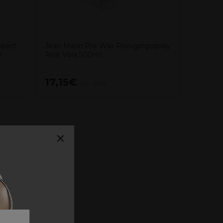
xpert
Jean Marin Pre Wax Reinigingsspray
l
Aloë Vera 500ml
17,15€
30,10
excl. BTW
×