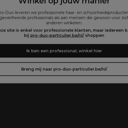
Winkel op jouw manier
que vous consultez notre site dans la langue que
vous préférez.
Pro-Duo leveren we professionele haar- en schoonheidsproducte
plegen)
geverifieerde professionals als aan mensen die gewoon voor zich
anderen winkelen.
oir le site en français ᐳ
Zie de site in het Nederlands
ze site is enkel voor professionele klanten, maar iedereen 
bij
pro-duo-particulier.be/nl/
shoppen
Ik ben een professional, winkel hier
Breng mij naar pro-duo-particulier.be/nl/