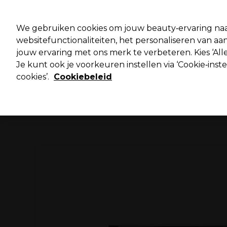
Pro
We gebruiken cookies om jouw beauty‑ervaring naa
websitefunctionaliteiten, het personaliseren van 
jouw ervaring met ons merk te verbeteren. Kies ‘Alle
Merken
Deals ⭐
Haar
Elektra
Salo
Je kunt ook je voorkeuren instellen via ‘Cookie‑inst
cookies’.
Cookiebeleid
Volgende dag geleverd*
Na verzending, maandag t/m vrijdag