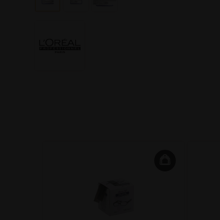
i-
00ml 9.0