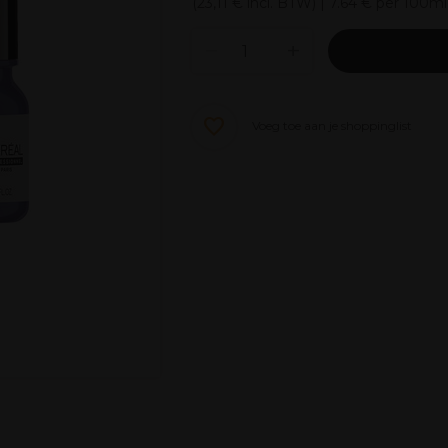
(
23,11 €
incl. BTW)
| 7.64 € per 100ml
Voeg toe aan je shoppinglist