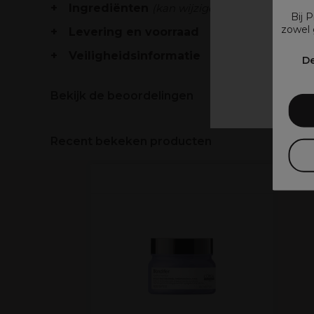
Ingrediënten
(kan wijzigen, verpakking raad
Bij 
zowel 
Levering en voorraad
V
Veiligheidsinformatie
De
Bekijk de beoordelingen
Recent bekeken producten