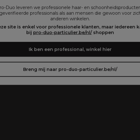
vous préférez.
plegen)
Pro-Duo leveren we professionele haar- en schoonheidsproducte
geverifieerde professionals als aan mensen die gewoon voor zich
anderen winkelen.
oir le site en français ᐳ
Zie de site in het Nederlands
ze site is enkel voor professionele klanten, maar iedereen 
bij
pro-duo-particulier.be/nl/
shoppen
Ik ben een professional, winkel hier
Breng mij naar pro-duo-particulier.be/nl/