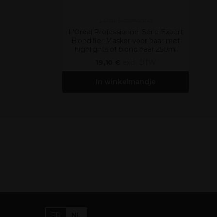
L'Oréal Professionnel
L'Oréal Professionnel Série Expert
Blondifier Masker voor haar met
highlights of blond haar 250ml
19,10 €
excl. BTW
In winkelmandje
FR
NL