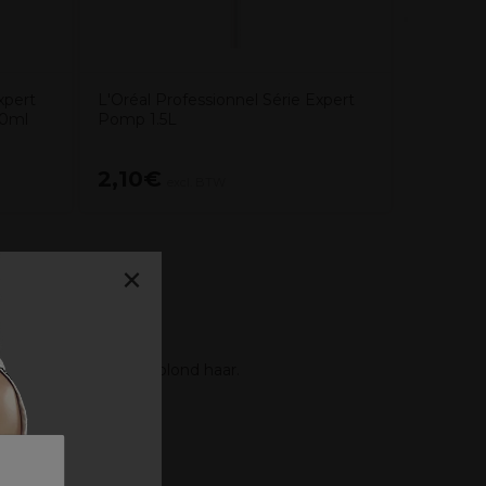
xpert
L'Oréal Professionnel Série Expert
00ml
Pomp 1.5L
2,10€
19,10
excl. BTW
×
t de volle glans van blond haar.