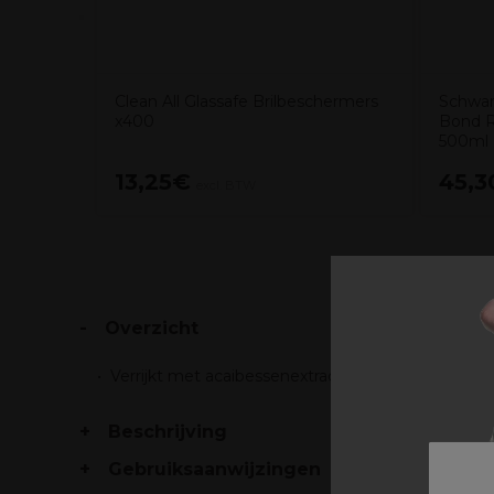
Clean All Glassafe Brilbeschermers
Schwar
x400
Bond R
500ml
13,25€
45,3
excl. BTW
Overzicht
Verrijkt met acaibessenextracten die polyfenolen 
Beschrijving
Gebruiksaanwijzingen