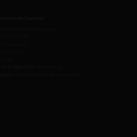
Service en Contact
Neem contact met ons op
PRO-DUO NV
Traktaatweg 1,
9000 Gent,
België
+32 9 293 0072
(Nederlands)
Email:
klantendienst.be@pro-duo.com