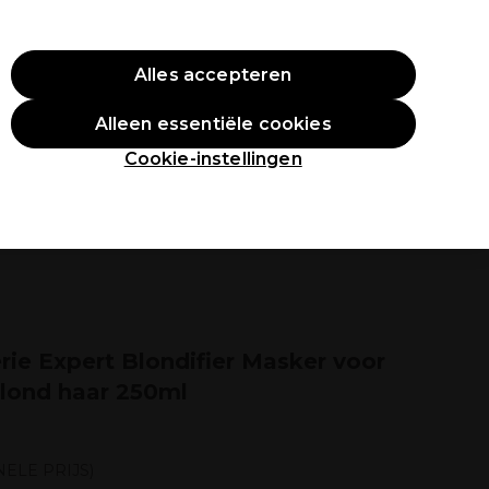
O10
Alles accepteren
Aanmelden
Alleen essentiële cookies
tudenten
Inspiratie
Professionele Awards
Cookie-instellingen
érie Expert Blondifier Masker voor
blond haar 250ml
ELE PRIJS)