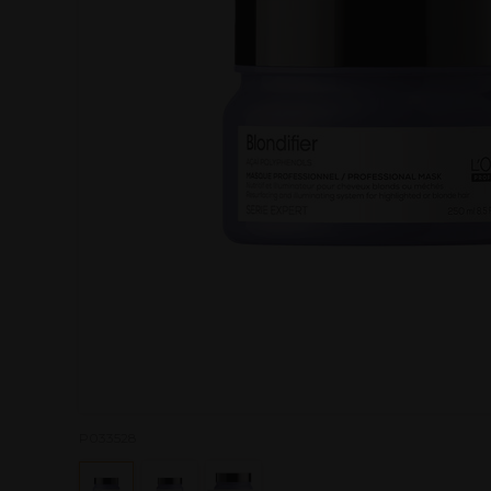
P033528