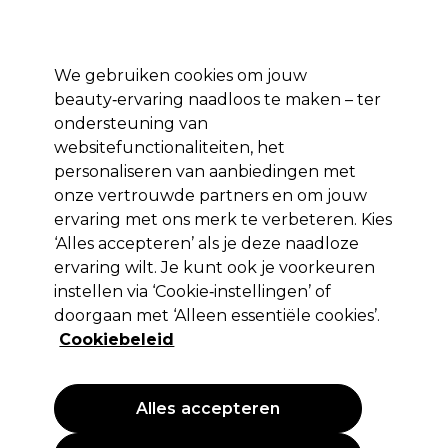
Profiteer van 10% extra korting op je 1e online bestelling met code:
PRO10
Aanmelden
We gebruiken cookies om jouw
beauty‑ervaring naadloos te maken – ter
Merken
Deals ⭐
Haar
Elektra
Salon interieur
Beauty
ondersteuning van
websitefunctionaliteiten, het
Volgende dag geleverd*
Na verzending, maandag t/m vrijdag
personaliseren van aanbiedingen met
onze vertrouwde partners en om jouw
ervaring met ons merk te verbeteren. Kies
Osmo
‘Alles accepteren’ als je deze naadloze
Osmo Ikon Acidic Wave Extra Body
ervaring wilt. Je kunt ook je voorkeuren
Perm Kit
instellen via ‘Cookie‑instellingen’ of
doorgaan met ‘Alleen essentiële cookies’.
(
0
)
Cookiebeleid
14,95 €
EXCL BTW
(PROFESSIONELE PRIJS)
(
18,09 €
incl. BTW)
Alles accepteren