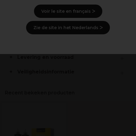
Beschrijving
Voir le site en français ᐳ
Gebruiksaanwijzingen
Zie de site in het Nederlands ᐳ
Ingrediënten
(kan wijzigen, verpakking
raadplegen)
Levering en voorraad
Veiligheidsinformatie
Recent bekeken producten