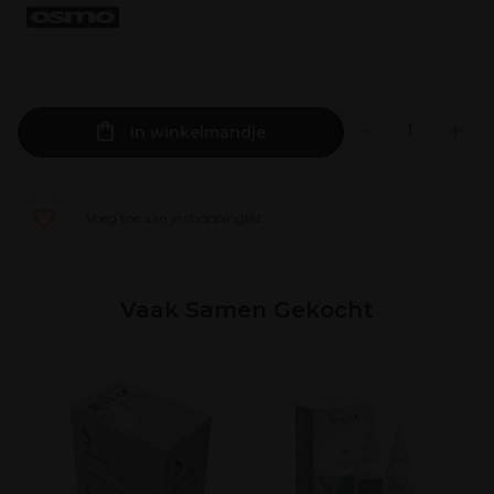
In winkelmandje
Voeg toe aan je shoppinglist
Vaak Samen Gekocht
L
D