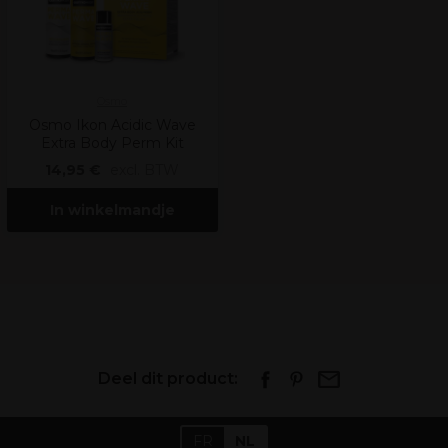
Osmo
Osmo Ikon Acidic Wave
Extra Body Perm Kit
14,95 €
excl. BTW
In winkelmandje
Deel dit product:
FR
NL