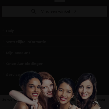
Vind een winkel
Hulp
Wettelijke informatie
Mijn account
Onze Aanbiedingen
Service en Contact
Je werkt niet in de kappers-, schoonheids- of barbiersector
?