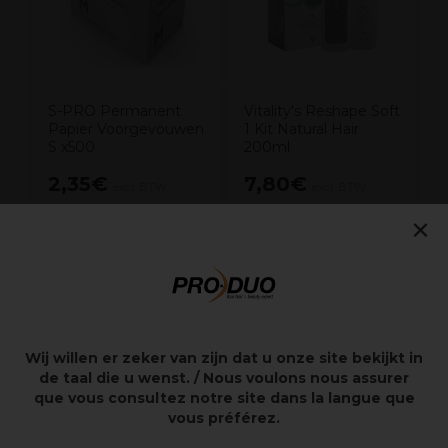
S-PRO Permanent
Vitality's Reshape Soft
Papier Voorgevouwen
1 Kit Natural Hair
S x500
200ml
2,35€
7,80€
excl. BTW
excl. BTW
×
Overzicht
Voor normaal fijn of gekleurd haar (tot 20 Volume)
Wij willen er zeker van zijn dat u onze site bekijkt in
Creëer gedefinieerd volume textuur en stevigheid
de taal die u wenst. / Nous voulons nous assurer
met OSMO IKON Extra Body Acid Wave Perm
que vous consultez notre site dans la langue que
100% Vegan
vous préférez.