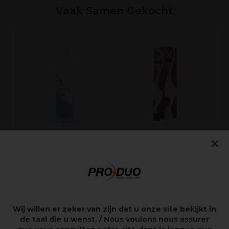
Vaak Samen Gekocht
O
I
×
S-PRO Crème
XP200 Natural Flair
Ontwikkelaar
Permanente
12%-40Vol 1L
Haarkleuring 5.5 Licht
mahoniebruin 100ml
3,55€
7,65€
excl. BTW
excl. BTW
Wij willen er zeker van zijn dat u onze site bekijkt in
de taal die u wenst. / Nous voulons nous assurer