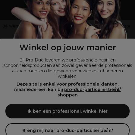
Je werkt niet in de kappers-, schoonheids- of barbiersector
?
Shop
onze retailsite
Winkel op jouw manier
Bij Pro-Duo leveren we professionele haar- en
schoonheidsproducten aan zowel geverifieerde professionals
als aan mensen die gewoon voor zichzelf of anderen
winkelen.
Deze site is enkel voor professionele klanten,
maar iedereen kan bij
pro-duo-particulier.be/nl/
shoppen
© Tous droits réservés © Pro-Duo
2026
Ik ben een professional, winkel hier
Bij Pro-Duo begrijpen we de unieke behoeften van de Belgische markt
in haar en schoonheid. Onze hoogwaardige professionele producten
zijn niet alleen trendy, maar ook ontworpen om kappers en
Breng mij naar pro-duo-particulier.be/nl/
schoonheidsspecialisten te ondersteunen in hun streven naar perfectie