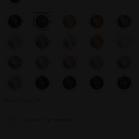
1.0
1.10
10.0
10.1
10.12
10.5
10.72
10.81
11.0
11.00
11.02
11.1
12.1
12.12
12.21
12.89
3.0
3.77
4.0
4.00
Bekijk 67 meer
Voeg toe aan je shoppinglist