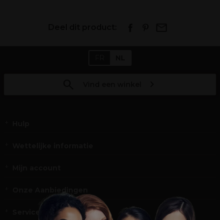
Deel dit product:
FR
NL
Vind een winkel
Hulp
Wettelijke informatie
Mijn account
Onze Aanbiedingen
Service en Contact