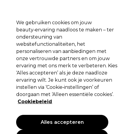
Profiteer van 10% extra korting op je 1e online bestelling met code:
PRO10
Aanmelden
We gebruiken cookies om jouw
beauty‑ervaring naadloos te maken – ter
Merken
Deals ⭐
Haar
Elektra
Salon interieur
Beauty
ondersteuning van
websitefunctionaliteiten, het
Volgende dag geleverd*
Na verzending, maandag t/m vrijdag
personaliseren van aanbiedingen met
onze vertrouwde partners en om jouw
ervaring met ons merk te verbeteren. Kies
XP100
‘Alles accepteren’ als je deze naadloze
XP100 Intense Radiance Permanent
ervaring wilt. Je kunt ook je voorkeuren
Haarkleuring 100ml 1.10
instellen via ‘Cookie‑instellingen’ of
doorgaan met ‘Alleen essentiële cookies’.
(
380
)
Cookiebeleid
7,65 €
EXCL BTW
(PROFESSIONELE PRIJS)
(
9,26 €
incl. BTW)
| 7.65 € per 100ml
Alles accepteren
PROMOTIE