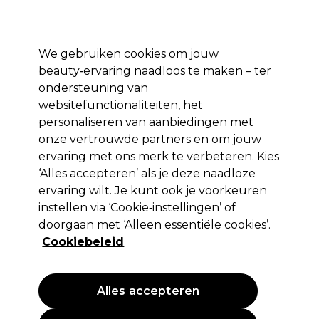
Profiteer van 10% extra korting op je 1e online bestelling met code:
PRO10
Aanmelden
We gebruiken cookies om jouw
beauty‑ervaring naadloos te maken – ter
Merken
Deals ⭐
Haar
Elektra
Salon interieur
Beauty
ondersteuning van
websitefunctionaliteiten, het
Volgende dag geleverd*
Na verzending, maandag t/m vrijdag
personaliseren van aanbiedingen met
onze vertrouwde partners en om jouw
ervaring met ons merk te verbeteren. Kies
Barnum
‘Alles accepteren’ als je deze naadloze
Barnum Krultang Magnesium
ervaring wilt. Je kunt ook je voorkeuren
instellen via ‘Cookie‑instellingen’ of
(
1
)
doorgaan met ‘Alleen essentiële cookies’.
67,49 €
112,49 €
EXCL BTW
(PROFESSIONELE PRIJS)
Cookiebeleid
(
81,66 €
incl. BTW)
PROMOTIE
Alles accepteren