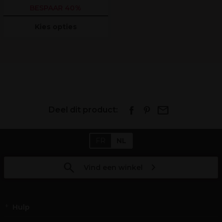
BESPAAR 40%
Kies opties
Deel dit product:
FR
NL
Vind een winkel
Hulp