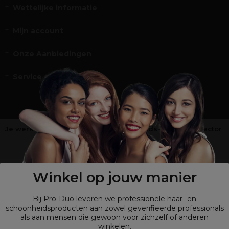
Wettelijke informatie
Mijn account
Onze Aanbiedingen
Service en Contact
Je werkt niet in de kappers-, schoonheids- of barbiersector
?
Shop
onze retailsite
Winkel op jouw manier
Bij Pro-Duo leveren we professionele haar- en
schoonheidsproducten aan zowel geverifieerde professionals
als aan mensen die gewoon voor zichzelf of anderen
winkelen.