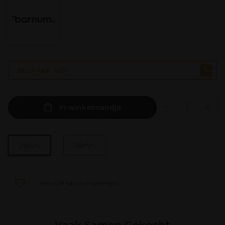
BESPAAR 40%
In winkelmandje
38mm
25mm
Voeg toe aan je shoppinglist