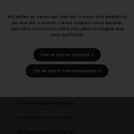
Overzicht
Wij willen er zeker van zijn dat u onze site bekijkt in
de taal die u wenst. / Nous voulons nous assurer
que vous consultez notre site dans la langue que
Keramisch gecoate cilinder van zwarte magnesium
vous préférez.
met klem
Geavanceerde magnesiumtechnologie voor
natuurlijk behoud van de vochtbalans van het haar
Instelbare hitte tussen 80 en 220°C
Voir le site en français ᐳ
Snelle opwarm- en afkoeltijd
360 graden draaibaar professioneel snoer van drie
Zie de site in het Nederlands ᐳ
meter
Beschrijving
Gebruiksaanwijzingen
Levering en voorraad
Veiligheidsinformatie