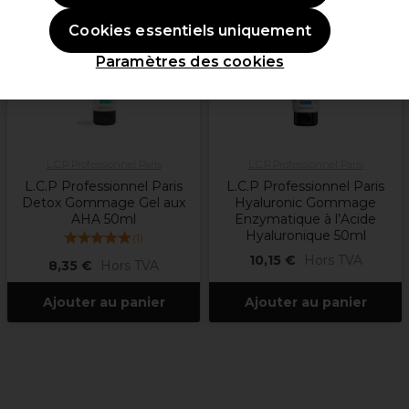
Cookies essentiels uniquement
Paramètres des cookies
L.C.P Professionnel Paris
L.C.P Professionnel Paris
L.C.P Professionnel Paris
L.C.P Professionnel Paris
Detox Gommage Gel aux
Hyaluronic Gommage
AHA 50ml
Enzymatique à l’Acide
Hyaluronique 50ml
(
1
)
10,15 €
Hors TVA
8,35 €
Hors TVA
Ajouter au panier
Ajouter au panier