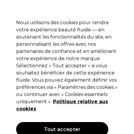
Profitez de 10 % de remise sur votre première commande pro duo avec le code:
PRO10
Se connecter
Nous utilisons des cookies pour rendre
votre expérience beauté fluide — en
Marques
Bons plans ⭐
Coiffure
Electro et Matériel
Equip
soutenant les fonctionnalités du site, en
personnalisant les offres avec nos
Livraison le lendemain*
Après expédition, du lundi au vendredi
partenaires de confiance et en améliorant
votre expérience de notre marque.
Exfoliants Visage
Beauté
Visage
Sélectionnez « Tout accepter » si vous
souhaitez bénéficier de cette expérience
Exfoliants Visage
fluide. Vous pouvez également définir vos
préférences via « Paramètres des cookies »
ou continuer avec « Cookies essentiels
uniquement ».
Politique relative aux
Filters
cookies
Trier par:
Pertinence
Tout accepter