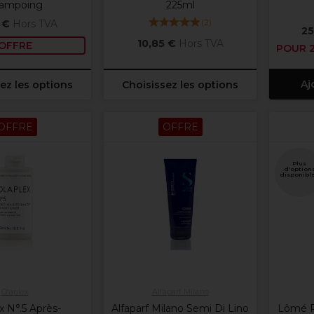
ampoing
225ml
(
2
)
 €
Hors TVA
25
10,85 €
Hors TVA
OFFRE
POUR 2
Aj
ez les options
Choisissez les options
OFFRE
OFFRE
Plus
d'option
disponibl
Olaplex
Alfaparf Milano
x N°.5 Après-
Alfaparf Milano Semi Di Lino
Lômé P