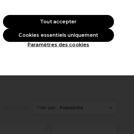
ode:
PRO10
Se connecter
Tout accepter
Cookies essentiels uniquement
roduits
Étudiants
Inspirations
Les Prix Professionnels
Paramètres des cookies
Tout effacer
Trier par:
Popularité