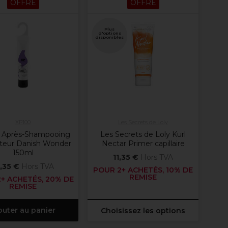
OFFRE
OFFRE
Plus
d'options
disponibles
XP100
Les Secrets de Loly
 Après-Shampooing
Les Secrets de Loly Kurl
teur Danish Wonder
Nectar Primer capillaire
150ml
11,35 €
Hors TVA
,35 €
Hors TVA
POUR 2+ ACHETÉS, 10% DE
REMISE
+ ACHETÉS, 20% DE
REMISE
outer au panier
Choisissez les options