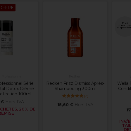
OFFRE
Plus
d'option
disponibl
l Professionnel
Redken
ofessionnel Série
Redken Frizz Dismiss Après-
Wella 
tal Detox Crème
Shampooing 300ml
Condi
otection 100ml
(
2
)
 €
Hors TVA
15,60 €
Hors TVA
CHETÉS, 20% DE
17
REMISE
INV/
TAI
DET