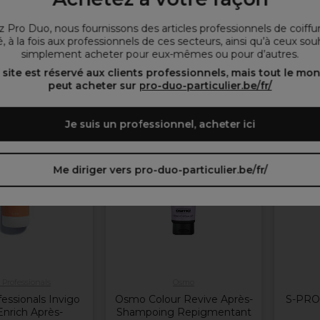
ACHETE
37,90 €
Hors TVA
 Pro Duo, nous fournissons des articles professionnels de coiffu
POUR 2+ ACHETÉS, 20% DE
, à la fois aux professionnels de ces secteurs, ainsi qu’à ceux sou
REMISE
simplement acheter pour eux-mêmes ou pour d’autres.
er au panier
Ajouter au panier
Chois
 site est réservé aux clients professionnels, mais tout le mo
peut acheter sur
pro-duo-particulier.be/fr/
OFFRE
Je suis un professionnel, acheter ici
Plus de
couleurs
disponibles
Me diriger vers pro-duo-particulier.be/fr/
 Professionals
Osmo
essionals Invigo
Osmo Colour Revive Après-
S-PRO
Enrich Après-
Shampoing Repigmentant