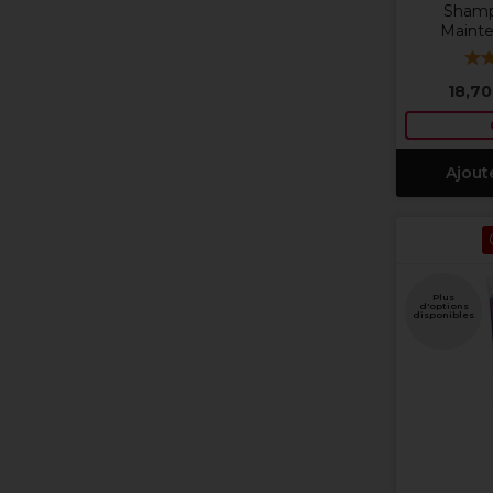
Shamp
Maint
18,70
Ajout
Plus
d'options
disponibles