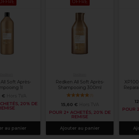
OFFRE
OFFRE
Redken
Redken
ll Soft Après-
Redken All Soft Après-
XP100
mpooing 1l
Shampooing 300ml
Repara
(
1
)
 €
Hors TVA
12
CHETÉS, 20% DE
15,60 €
Hors TVA
REMISE
POUR 2
POUR 2+ ACHETÉS, 20% DE
REMISE
er au panier
Ajouter au panier
Aj