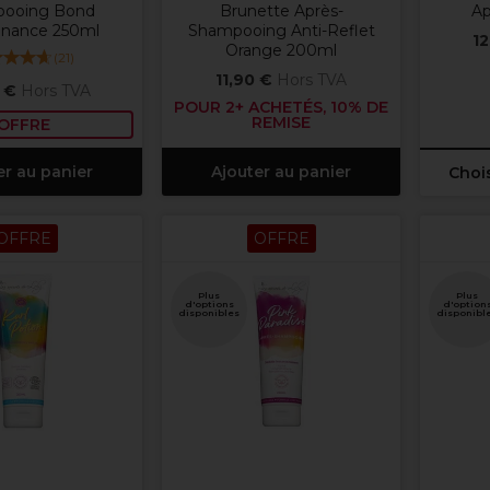
ooing Bond
Brunette Après-
Ap
enance 250ml
Shampooing Anti-Reflet
12
Orange 200ml
(
21
)
11,90 €
Hors TVA
 €
Hors TVA
POUR 2+ ACHETÉS, 10% DE
REMISE
OFFRE
er au panier
Ajouter au panier
Chois
OFFRE
OFFRE
Plus
Plus
d'options
d'option
disponibles
disponibl