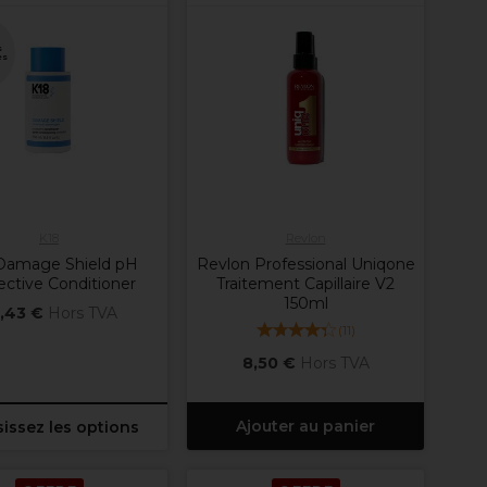
s
es
K18
Revlon
Damage Shield pH
Revlon Professional Uniqone
ective Conditioner
Traitement Capillaire V2
150ml
,43 €
Hors TVA
(
11
)
8,50 €
Hors TVA
Ajouter au panier
issez les options