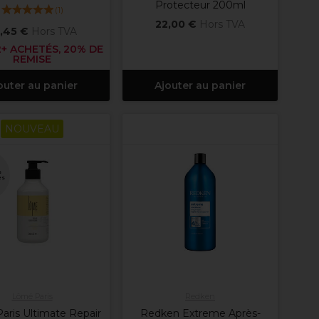
Protecteur 200ml
(
1
)
22,00 €
Hors TVA
,45 €
Hors TVA
+ ACHETÉS, 20% DE
REMISE
outer au panier
Ajouter au panier
NOUVEAU
s
es
Lômé Paris
Redken
aris Ultimate Repair
Redken Extreme Après-