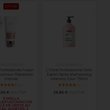
OFFRE
s
es
Wella Professionals
L'Oréal Professionnel
Professionals Fusion
L'Oréal Professionnel Série
tionneur Réparation
Expert Après-shampooing
Intense
Vitamino Color 750ml
(
4
)
(
4
)
,50 €
Hors TVA
26,85 €
Hors TVA
3 WELLA
ELE/FUS/CM/NC/OR
LLE DE VENTE AU
AIL ACHETÉS, 2