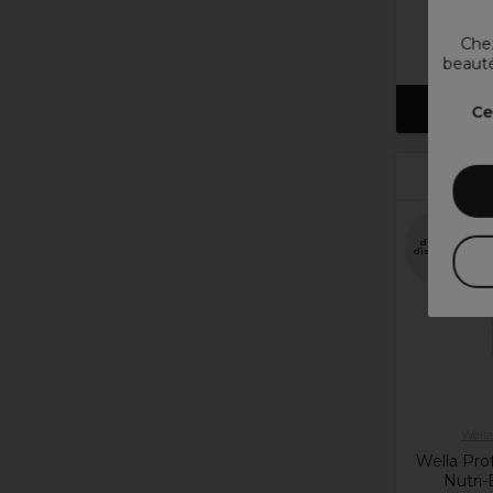
Chez
beauté
Ajout
Ce
Plus
d'options
disponibles
Wella
Wella Prof
Nutri-