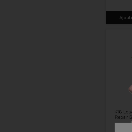
Ajout
K18 Leav
Repair B
97,75