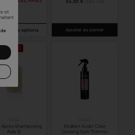
Z 3 PIÈCES, PAYEZ
34,30 €
Hors TVA
20€
re et
haitant
Ajouter au panier
issez les options
nde
OFFRE
S-PRO
Redken
 Après-Shampooing
Redken Acidic Color
Aide 5l
Glossing Soin Thermo-