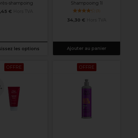
rès-shampoing
Shampooing 1l
(
3
)
,45 €
Hors TVA
34,30 €
Hors TVA
Ajouter au panier
issez les options
OFFRE
OFFRE
s
es