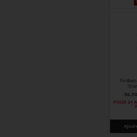
Redken A
Sha
34,30
POUR 2+ A
Ajout