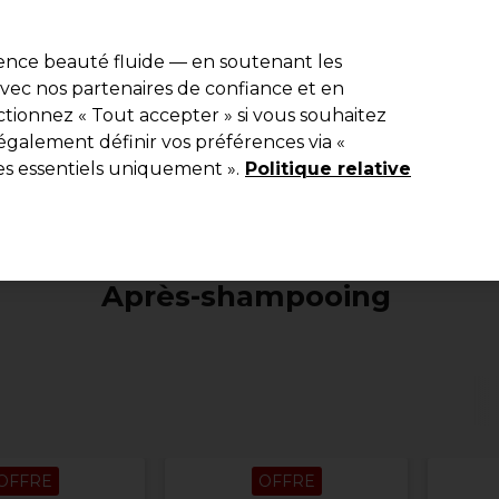
de 10 % de remise sur votre première commande pro duo avec le c
ience beauté fluide — en soutenant les
 avec nos partenaires de confiance et en
Rechercher
tionnez « Tout accepter » si vous souhaitez
Equipement de salon
Beauté
Hommes
Vegan
Nouveaux p
également définir vos préférences via «
es essentiels uniquement ».
Livraison le lendemain*
Politique relative
Après expédition, du lundi au vendredi
Coiffure
Soins Capillaires
Après-shampooing
Après-shampooing
OFFRE
OFFRE