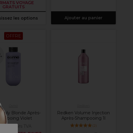
RMATS VOYAGE
GRATUITS
Ajouter au panier
issez les options
OFFRE
s
es
Osmo
Redken
aily Blonde Après-
Redken Volume Injection
ampoing Violet
Après-Shampooing 1l
(
2
)
,55 €
Hors TVA