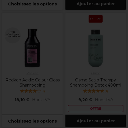
Ajouter au panier
Choisissez les options
OFFRE
Plus
d'options
disponibles
Redken
Osmo
Redken Acidic Colour Gloss
Osmo Scalp Therapy
Shampooing
Shampoing Detox 400ml
(
1
)
(
1
)
18,10 €
Hors TVA
9,20 €
Hors TVA
OFFRE
Ajouter au panier
Choisissez les options