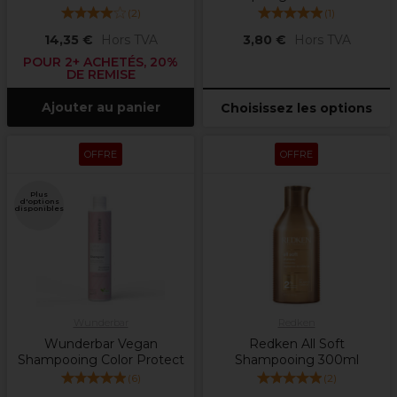
(
2
)
(
1
)
14,35 €
Hors TVA
3,80 €
Hors TVA
POUR 2+ ACHETÉS, 20%
DE REMISE
Ajouter au panier
Choisissez les options
OFFRE
OFFRE
Plus
d'options
disponibles
Wunderbar
Redken
Wunderbar Vegan
Redken All Soft
Shampooing Color Protect
Shampooing 300ml
(
6
)
(
2
)