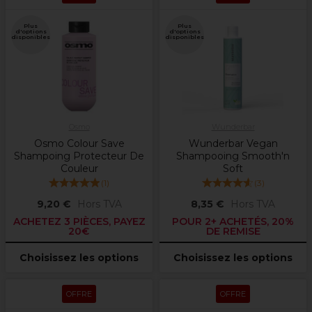
Plus
Plus
d'options
d'options
disponibles
disponibles
Osmo
Wunderbar
Osmo Colour Save
Wunderbar Vegan
Shampoing Protecteur De
Shampooing Smooth'n
Couleur
Soft
(
1
)
(
3
)
9,20 €
Hors TVA
8,35 €
Hors TVA
ACHETEZ 3 PIÈCES, PAYEZ
POUR 2+ ACHETÉS, 20%
20€
DE REMISE
Choisissez les options
Choisissez les options
OFFRE
OFFRE