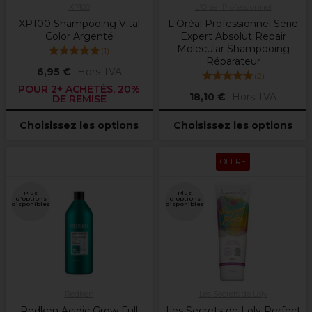
XP100
L'Oréal Professionnel
XP100 Shampooing Vital
L'Oréal Professionnel Série
Color Argenté
Expert Absolut Repair
Molecular Shampooing
(
1
)
Réparateur
6,95 €
Hors TVA
(
2
)
POUR 2+ ACHETÉS, 20%
18,10 €
Hors TVA
DE REMISE
Choisissez les options
Choisissez les options
OFFRE
Plus
Plus
d'options
d'options
disponibles
disponibles
Redken
Les Secrets de Loly
Redken Acidic Grow Full
Les Secrets de Loly Perfect