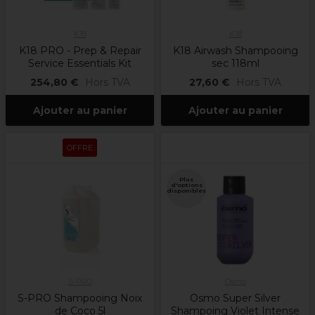
K18
K18
K18 PRO - Prep & Repair
K18 Airwash Shampooing
Service Essentials Kit
sec 118ml
254,80 €
Hors TVA
27,60 €
Hors TVA
Ajouter au panier
Ajouter au panier
OFFRE
Plus
d'options
disponibles
S-PRO
Osmo
S-PRO Shampooing Noix
Osmo Super Silver
de Coco 5l
Shampoing Violet Intense