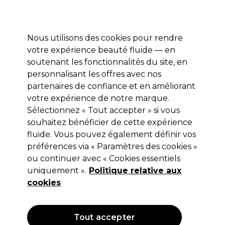
Profitez de 10 % de remise sur votre première commande pro duo avec le code:
PRO10
Se connecter
Nous utilisons des cookies pour rendre
votre expérience beauté fluide — en
Marques
Bons plans ⭐
Coiffure
Electro et Matériel
Equip
soutenant les fonctionnalités du site, en
personnalisant les offres avec nos
Livraison le lendemain*
Après expédition, du lundi au vendredi
partenaires de confiance et en améliorant
votre expérience de notre marque.
Shampooing
Coiffure
Soins Capillaires
Sélectionnez « Tout accepter » si vous
souhaitez bénéficier de cette expérience
Shampooing
fluide. Vous pouvez également définir vos
préférences via « Paramètres des cookies »
ou continuer avec « Cookies essentiels
uniquement ».
Politique relative aux
Filters
cookies
Trier par:
Popularité
Tout accepter
OFFRE