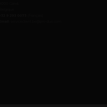
9000 Gand,
Belgique
+32 9 293 0073
(Français)
Email:
serviceclient.be@pro-duo.com