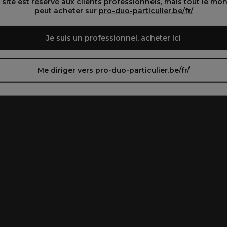
 site est réservé aux clients professionnels, mais tout le mo
peut acheter sur
pro-duo-particulier.be/fr/
Je suis un professionnel, acheter ici
Me diriger vers pro-duo-particulier.be/fr/