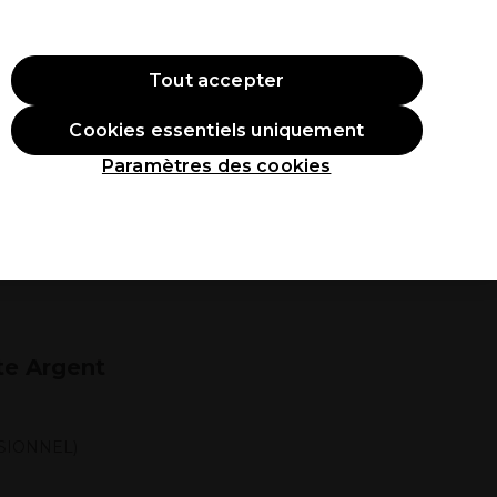
ode:
PRO10
Se connecter
Tout accepter
Cookies essentiels uniquement
roduits
Étudiants
Inspirations
Les Prix Professionnels
Paramètres des cookies
te Argent
SIONNEL)