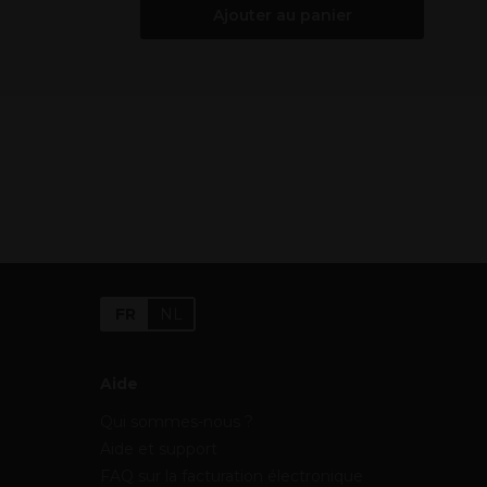
Ajouter au panier
FR
NL
Aide
Qui sommes-nous ?
Aide et support
FAQ sur la facturation électronique