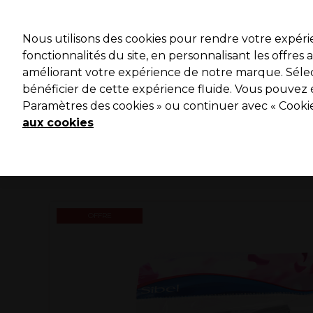
Profitez 
Nous utilisons des cookies pour rendre votre expér
fonctionnalités du site, en personnalisant les offres
améliorant votre expérience de notre marque. Sélec
Marques
Bons plans ⭐
Coiffure
Electro et Matériel
bénéficier de cette expérience fluide. Vous pouvez 
Paramètres des cookies » ou continuer avec « Cooki
Livraison le lendemain*
Après expédition, du lundi au vendredi
aux cookies
OFFRE