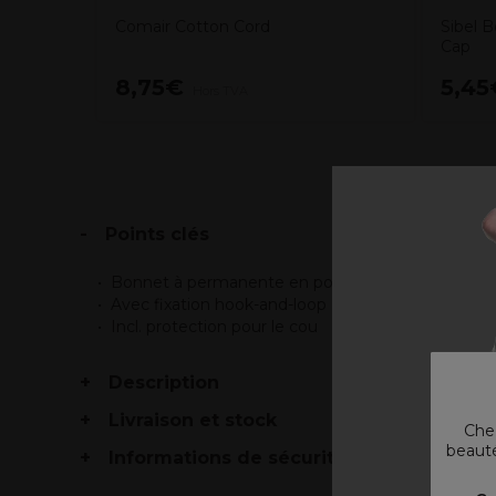
Comair Cotton Cord
Sibel 
Cap
8,75€
5,45
Hors TVA
Points clés
Bonnet à permanente en polyester
Avec fixation hook-and-loop
Incl. protection pour le cou
Description
Livraison et stock
Chez
beauté
Informations de sécurité
V