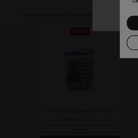
Ce
Derniers produits consultés
OFFRE
Sibel
Sibel Bonnet Permanente Argent
7,45 €
Hors TVA
OFFRE