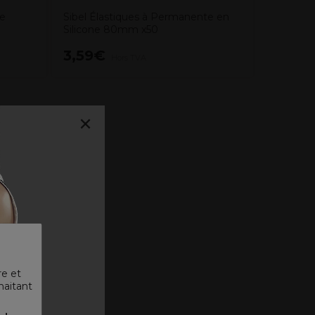
te
Sibel Élastiques à Permanente en
Silicone 80mm x50
3,59€
Hors TVA
×
re et
haitant
 ᐳ