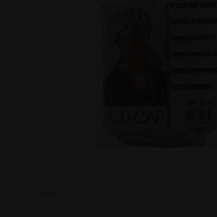
P000921