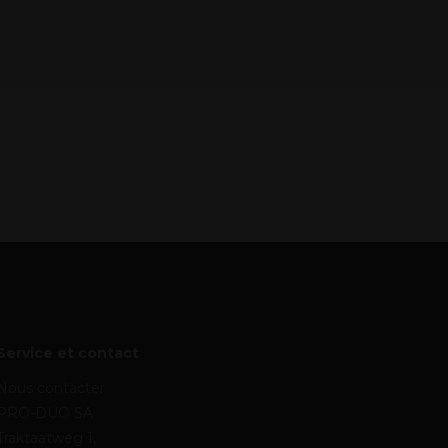
Service et contact
Nous contacter
PRO-DUO SA
Traktaatweg 1,