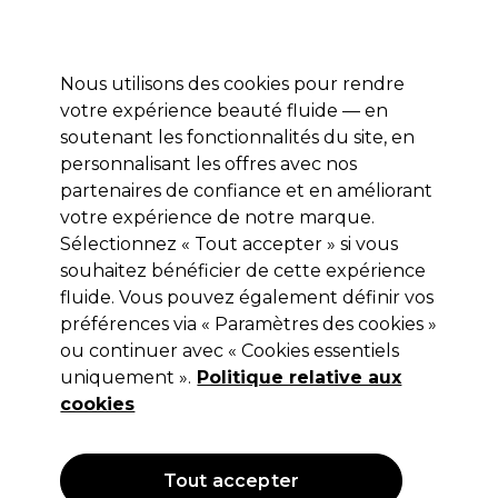
Profitez de 10 % de remise sur votre première commande pro duo avec le code:
PRO10
Se connecter
Nous utilisons des cookies pour rendre
votre expérience beauté fluide — en
Marques
Bons plans ⭐
Coiffure
Electro et Matériel
Equip
soutenant les fonctionnalités du site, en
personnalisant les offres avec nos
Livraison le lendemain*
Après expédition, du lundi au vendredi
partenaires de confiance et en améliorant
votre expérience de notre marque.
Sélectionnez « Tout accepter » si vous
Sibel
souhaitez bénéficier de cette expérience
Sibel Epingles Metal Plastic 100pcs
fluide. Vous pouvez également définir vos
préférences via « Paramètres des cookies »
(
0
)
ou continuer avec « Cookies essentiels
23,45 €
Hors TVA
(TARIF PROFESSIONNEL)
uniquement ».
Politique relative aux
(
28,37 €
TVA incluse)
cookies
OFFRE
Tout accepter