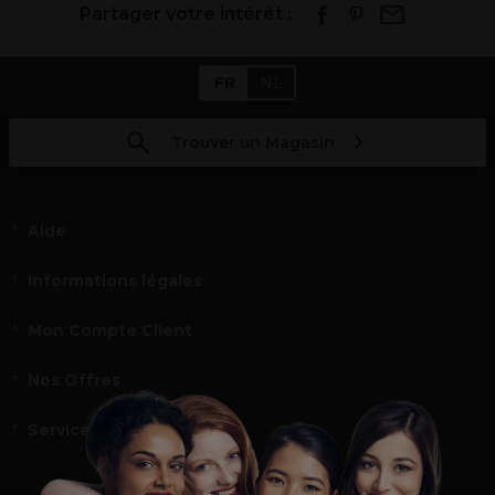
Partager votre intérêt :
FR
NL
Trouver un Magasin
Aide
Informations légales
Mon Compte Client
Nos Offres
Service et contact