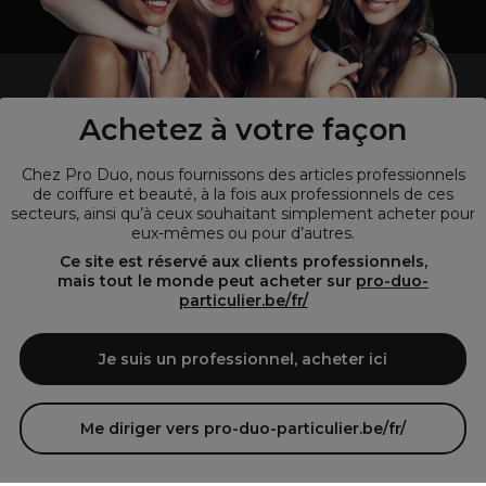
un professionnel de la coiffure ou de la beauté?
Visitez notre site pour
les particuliers !
Achetez à votre façon
Chez Pro Duo, nous fournissons des articles professionnels
de coiffure et beauté, à la fois aux professionnels de ces
secteurs, ainsi qu’à ceux souhaitant simplement acheter pour
eux-mêmes ou pour d’autres.
Ce site est réservé aux clients professionnels,
mais tout le monde peut acheter sur
pro-duo-
particulier.be/fr/
© Tous droits réservés © Pro-Duo
2026
Je suis un professionnel, acheter ici
Pro-Duo est le choix incontournable pour les professionnels de la
beauté à la recherche de produits de qualité supérieure. Notre
assortiment diversifié, qui inclut des articles innovants et respectueux
Me diriger vers pro-duo-particulier.be/fr/
de l'environnement, répond aux attentes des salons de coiffure et
instituts de beauté modernes.