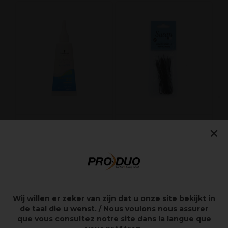
C
×
Schwarzkopf NS
AG Epingles à
Creative Gel
cheveux WAVY Susan
50mm Noir 12pcs
0,25€
0,41€
Hors
7,30€
Hors TVA
TVA
Wij willen er zeker van zijn dat u onze site bekijkt in
de taal die u wenst. / Nous voulons nous assurer
que vous consultez notre site dans la langue que