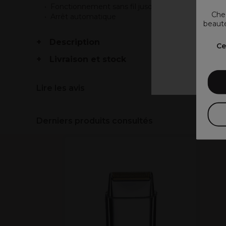
Fonctionnement sans fil jusqu’à 5 heures
Chez
Arrêt automatique
beauté
V
Description
Ce
Livraison et stock
Lire les avis
Derniers produits consultés