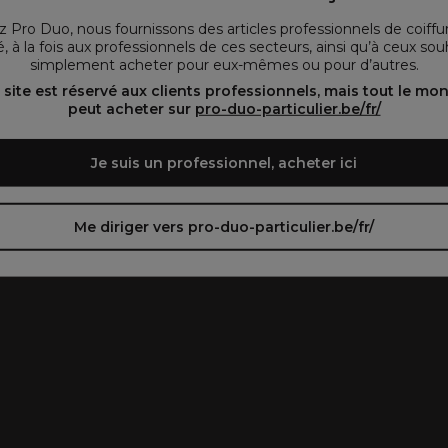
vous préférez.
 Pro Duo, nous fournissons des articles professionnels de coiffu
, à la fois aux professionnels de ces secteurs, ainsi qu’à ceux sou
simplement acheter pour eux-mêmes ou pour d’autres.
oir le site en français ᐳ
Zie de site in het Nederlands
 site est réservé aux clients professionnels, mais tout le mo
peut acheter sur
pro-duo-particulier.be/fr/
Je suis un professionnel, acheter ici
Me diriger vers pro-duo-particulier.be/fr/