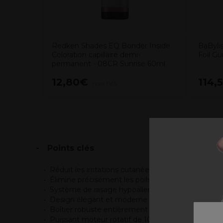
Redken Shades EQ Bonder Inside
BaByli
Coloration capillaire demi-
Foil G
permanent - 08CR Sunrise 60ml
12,80€
114,
Hors TVA
Points clés
Réduit les irritations cutanées
Élimine précisément les poils courts pour une finit
Système de rasage hypoallergénique
Design élégant et moderne
Boîtier robuste entièrement métallique
Puissant moteur rotatif de 10 000 tr/min