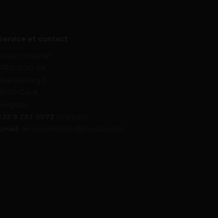
Service et contact
Nous contacter
PRO-DUO SA
Traktaatweg 1,
9000 Gand,
Belgique
+32 9 293 0073
(Français)
Email:
serviceclient.be@pro-duo.com