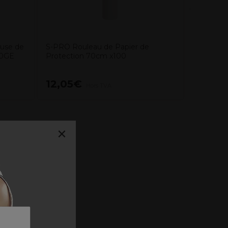
euse de
S-PRO Rouleau de Papier de
70GE
Protection 70cm x100
12,05€
151,9
Hors TVA
×