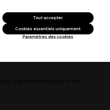
ode:
PRO10
Se connecter
Tout accepter
Cookies essentiels uniquement
roduits
Étudiants
Inspirations
Les Prix Professionnels
Paramètres des cookies
soir à grille métallique FXFS1E
ESSIONNEL)