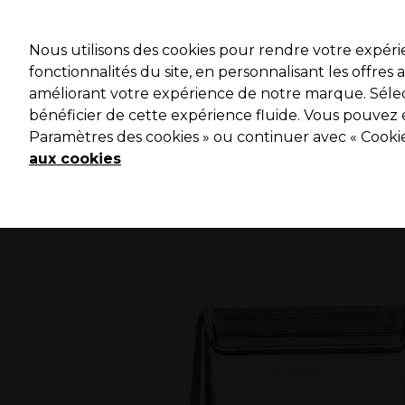
Profitez 
Nous utilisons des cookies pour rendre votre expér
fonctionnalités du site, en personnalisant les offres
améliorant votre expérience de notre marque. Sélec
Marques
Bons plans ⭐
Coiffure
Electro et Matériel
bénéficier de cette expérience fluide. Vous pouvez 
Paramètres des cookies » ou continuer avec « Cooki
Livraison le lendemain*
Après expédition, du lundi au vendredi
aux cookies