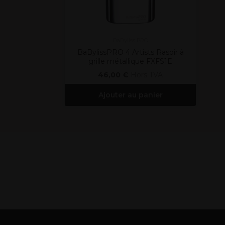
BaByliss PRO
BaBylissPRO 4 Artists Rasoir à
grille métallique FXFS1E
46,00 €
Hors TVA
Ajouter au panier