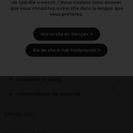
de taal die u wenst. / Nous voulons nous assurer
Couleur permanente inodore et sans ammoniaque
que vous consultez notre site dans la langue que
Jusqu'à 100 % de couverture des cheveux gris/blancs
Les cheveux sont intensément nourris et hydratés
vous préférez.
avec une brillance éclatante
Voir le site en français ᐳ
Description
Zie de site in het Nederlands ᐳ
Mode d'emploi
Ingrédients
(peut varier, voir emballage)
Livraison et stock
Informations de sécurité
Lire les avis