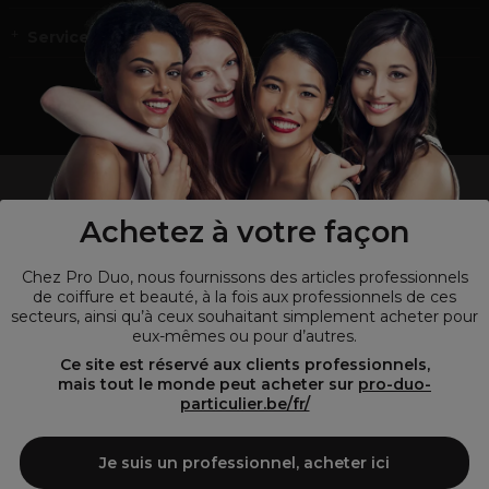
Service et contact
un professionnel de la coiffure ou de la beauté?
Visitez notre site pour
les particuliers !
Achetez à votre façon
Chez Pro Duo, nous fournissons des articles professionnels
de coiffure et beauté, à la fois aux professionnels de ces
secteurs, ainsi qu’à ceux souhaitant simplement acheter pour
eux-mêmes ou pour d’autres.
Ce site est réservé aux clients professionnels,
mais tout le monde peut acheter sur
pro-duo-
particulier.be/fr/
© Tous droits réservés © Pro-Duo
2026
Je suis un professionnel, acheter ici
Pro-Duo est le choix incontournable pour les professionnels de la