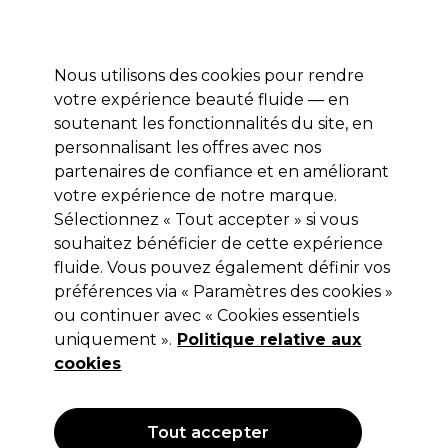
Profitez de 10 % de remise sur votre première commande pro duo avec le code:
PRO10
Se connecter
Nous utilisons des cookies pour rendre
votre expérience beauté fluide — en
Marques
Bons plans ⭐
Coiffure
Electro et Matériel
Equip
soutenant les fonctionnalités du site, en
personnalisant les offres avec nos
Livraison le lendemain*
Après expédition, du lundi au vendredi
partenaires de confiance et en améliorant
votre expérience de notre marque.
Sélectionnez « Tout accepter » si vous
L'Oréal Professionnel
souhaitez bénéficier de cette expérience
L'Oréal Inoa 2 Coloration d'oxydation
fluide. Vous pouvez également définir vos
sans ammoniaque 60ml
préférences via « Paramètres des cookies »
ou continuer avec « Cookies essentiels
(
25
)
uniquement ».
Politique relative aux
13,30 €
Hors TVA
(TARIF PROFESSIONNEL)
cookies
(
16,09 €
TVA incluse)
| 22.17 € pour 100ml
OFFRE
Tout accepter