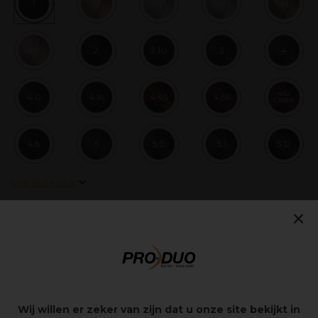
1
10
10.1
10.11
10.12
10.21
2
2.10
3
4
4.62
4.0
4.15
4.45
4.56
CARMI
4.8
5
5.0
5.1
5.12
Voir 61 de plus
×
Ajouter à ma liste de souhaits
Points clés
Wij willen er zeker van zijn dat u onze site bekijkt in
L'Oréal Professionnel INOA ODS2