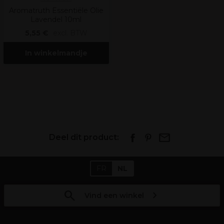
Aromatruth Essentiële Olie
Lavendel 10ml
5,55 €
excl. BTW
In winkelmandje
Deel dit product:
FR
NL
Vind een winkel