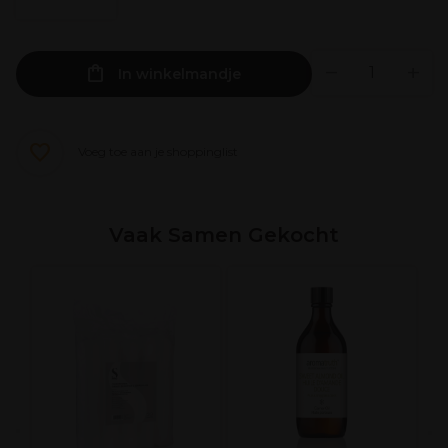
In winkelmandje
Voeg toe aan je shoppinglist
Vaak Samen Gekocht
S