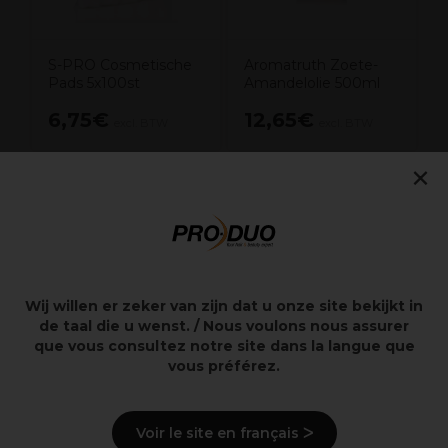
S-PRO Cosmetische
Aromatruth Zoete-
Pads 5x100st
Amandelolie 500ml
6,75€
12,65€
excl. BTW
excl. BTW
×
Overzicht
Lavendel - De Ideale Bloemenolie Voor Een
Wij willen er zeker van zijn dat u onze site bekijkt in
Ontspannende Rustgevende En Weldoende Massage.
de taal die u wenst. / Nous voulons nous assurer
que vous consultez notre site dans la langue que
vous préférez.
Beschrijving
Gebruiksaanwijzingen
Voir le site en français ᐳ