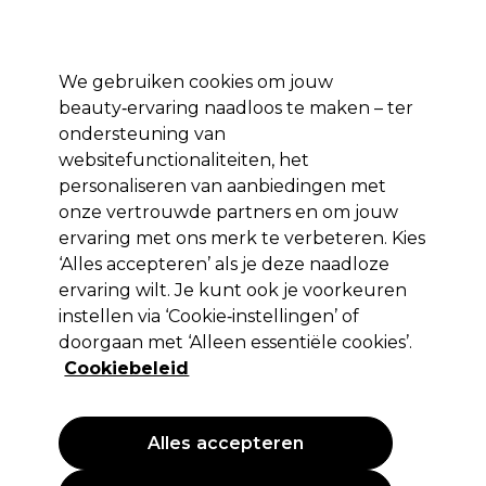
Profiteer van 10% extra korting op je 1e online bestelling met code:
PRO10
Aanmelden
We gebruiken cookies om jouw
beauty‑ervaring naadloos te maken – ter
Merken
Deals ⭐
Haar
Elektra
Salon interieur
Beauty
ondersteuning van
websitefunctionaliteiten, het
Volgende dag geleverd*
Na verzending, maandag t/m vrijdag
personaliseren van aanbiedingen met
onze vertrouwde partners en om jouw
ervaring met ons merk te verbeteren. Kies
Aromatruth
‘Alles accepteren’ als je deze naadloze
Aromatruth Essentiële Olie Lavendel
ervaring wilt. Je kunt ook je voorkeuren
10ml
instellen via ‘Cookie‑instellingen’ of
doorgaan met ‘Alleen essentiële cookies’.
(
0
)
Cookiebeleid
5,55 €
EXCL BTW
(PROFESSIONELE PRIJS)
(
6,72 €
incl. BTW)
Alles accepteren
EXCLUSIEF