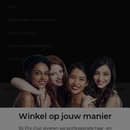
Hulp
Wettelijke informatie
Mijn account
Onze Aanbiedingen
Service en Contact
Je werkt niet in de kappers-, schoonheids- of barbiersector
?
Shop
onze retailsite
Winkel op jouw manier
Bij Pro-Duo leveren we professionele haar- en