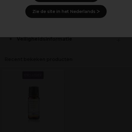
Ingrediënten
(kan wijzigen, verpakking
raadplegen)
Zie de site in het Nederlands ᐳ
Levering en voorraad
Veiligheidsinformatie
Recent bekeken producten
EXCLUSIEF
Aromatruth