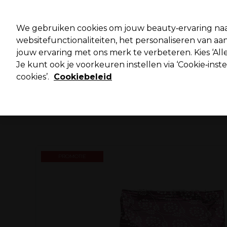
Pro
We gebruiken cookies om jouw beauty‑ervaring naa
websitefunctionaliteiten, het personaliseren van 
jouw ervaring met ons merk te verbeteren. Kies ‘Alle
Merken
Deals ⭐
Haar
Elektra
Salo
Je kunt ook je voorkeuren instellen via ‘Cookie‑inst
cookies’.
Cookiebeleid
Volgende dag geleverd*
Na verzending, maandag t/m vrijdag
PROMOTIE