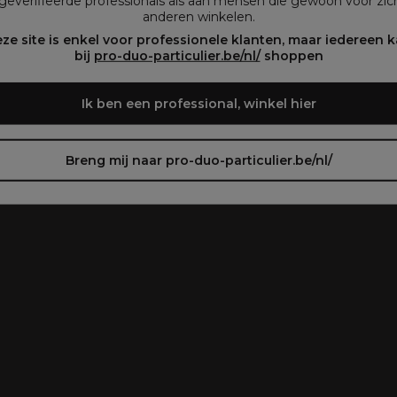
geverifieerde professionals als aan mensen die gewoon voor zich
anderen winkelen.
oir le site en français ᐳ
Zie de site in het Nederlands
ze site is enkel voor professionele klanten, maar iedereen 
bij
pro-duo-particulier.be/nl/
shoppen
Ik ben een professional, winkel hier
Breng mij naar pro-duo-particulier.be/nl/