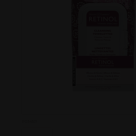
P034521