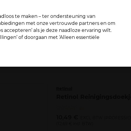
fiteer van 10% extra korting op je 1e online bestelling met code:
PR
dloos te maken – ter ondersteuning van
aanbiedingen met onze vertrouwde partners en om
Zoeken
s accepteren’ als je deze naadloze ervaring wilt.
n interieur
Beauty
Mannen
Vegan
Nieuwe producten
S
ellingen’ of doorgaan met ‘Alleen essentiële
Gratis Bezorging
vanaf slechts €65
Beauty
Gezichtsverzorging
Gezichtscrèmes & moisturizers
Retinol
Retinol Reinigingsdoekj
(
0
)
10,49 €
EXCL BTW
(PROFESSIO
(
12,69 €
incl. BTW)