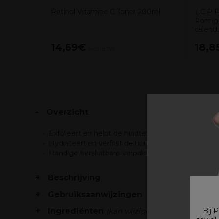
Retinol Vitamine C Toner 200ml
L.C.P P
Romige
calend
14,69€
18,8
excl. BTW
Overzicht
Exfolieert en helpt de huidtextuur te verbetere
Hydrateert en verfrist de huid met een complexe
Handige hersluitbare verpakking voorkomt uitdr
Beschrijving
Gebruiksaanwijzingen
Ingrediënten
(kan wijzigen, verpakking raad
Bij 