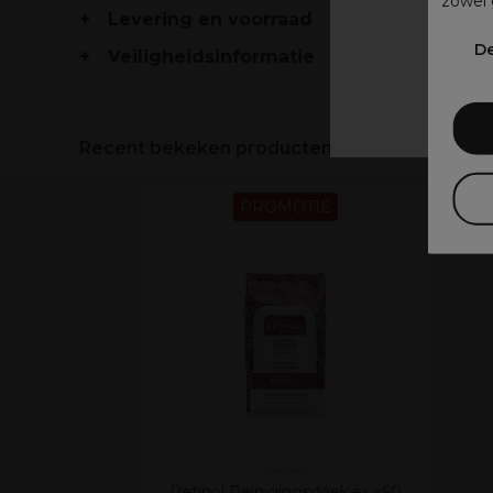
zowel 
Levering en voorraad
V
De
Veiligheidsinformatie
Recent bekeken producten
PROMOTIE
Retinol
Retinol Reinigingsdoekjes x60