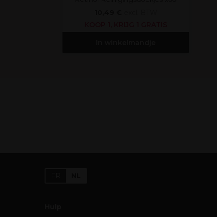
10,49 €
excl. BTW
KOOP 1, KRIJG 1 GRATIS
In winkelmandje
FR
NL
Hulp