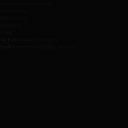
Neem contact met ons op
PRO-DUO NV
Traktaatweg 1,
9000 Gent,
België
+32 9 293 0072
(Nederlands)
Email:
klantendienst.be@pro-duo.com