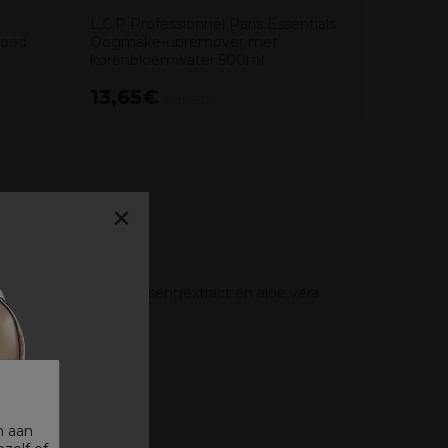
L.C.P Professionnel Paris Essentials
Rood
Oogmake-upremover met
korenbloemwater 500ml
13,65€
14,80
excl. BTW
×
ene thee-extract ginsengextract en aloë vera
n aan