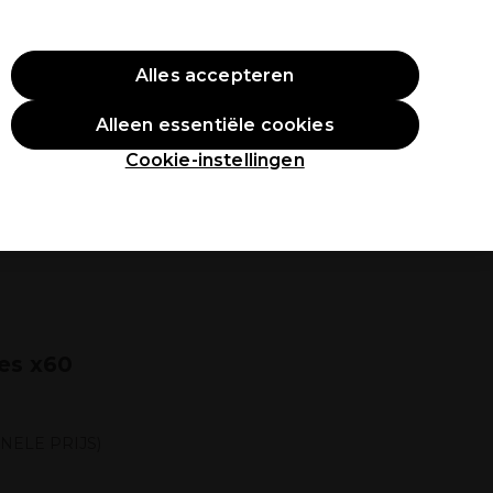
O10
Alles accepteren
Aanmelden
Alleen essentiële cookies
tudenten
Inspiratie
Professionele Awards
Cookie-instellingen
es x60
NELE PRIJS)