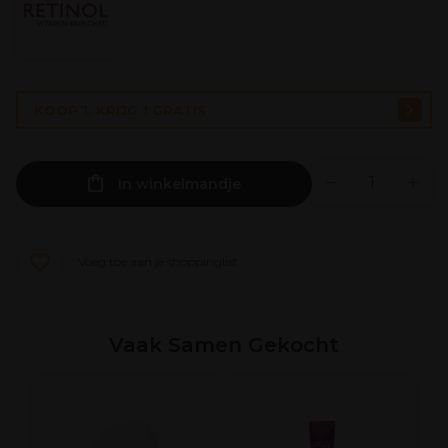
KOOP 1, KRIJG 1 GRATIS
In winkelmandje
Voeg toe aan je shoppinglist
Vaak Samen Gekocht
V