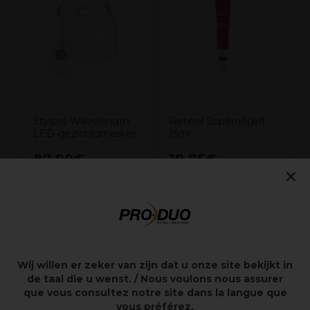
t
O
Stylpro Wavelength
Retinol Superooglift
LED-gezichtsmasker
15ml
87,99€
19,75€
excl. BTW
excl. BTW
×
Overzicht
Wij willen er zeker van zijn dat u onze site bekijkt in
de taal die u wenst. / Nous voulons nous assurer
Vitamine A C E en glycerine Parels ingekapseld met
Retinol Palmitaat Verzacht om het verschijnen van
que vous consultez notre site dans la langue que
fijne lijntjes te minimaliseren Hydrateert om de textuur
vous préférez.