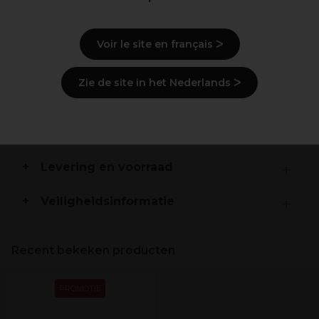
de helderheid en de uitstraling te verbeteren
Voir le site en français ᐳ
Beschrijving
Zie de site in het Nederlands ᐳ
Gebruiksaanwijzingen
Ingrediënten
(kan wijzigen, verpakking
raadplegen)
Levering en voorraad
Veiligheidsinformatie
Recent bekeken producten
PROMOTIE