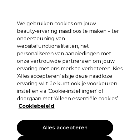
Profiteer van 10% extra korting op je 1e online bestelling met code:
PRO10
Aanmelden
We gebruiken cookies om jouw
beauty‑ervaring naadloos te maken – ter
Merken
Deals ⭐
Haar
Elektra
Salon interieur
Beauty
ondersteuning van
websitefunctionaliteiten, het
Volgende dag geleverd*
Na verzending, maandag t/m vrijdag
personaliseren van aanbiedingen met
onze vertrouwde partners en om jouw
ervaring met ons merk te verbeteren. Kies
Retinol
‘Alles accepteren’ als je deze naadloze
Retinol Ooggel 15g
ervaring wilt. Je kunt ook je voorkeuren
instellen via ‘Cookie‑instellingen’ of
(
0
)
doorgaan met ‘Alleen essentiële cookies’.
14,99 €
EXCL BTW
(PROFESSIONELE PRIJS)
Cookiebeleid
(
18,14 €
incl. BTW)
| 99.93 € per 100g
PROMOTIE
Alles accepteren