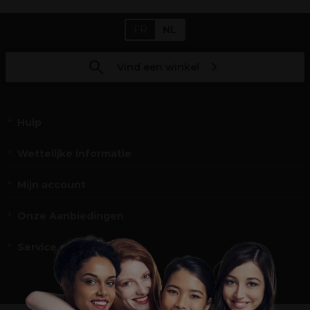
FR
NL
Vind een winkel
Hulp
Wettelijke informatie
Mijn account
Onze Aanbiedingen
Service en Contact