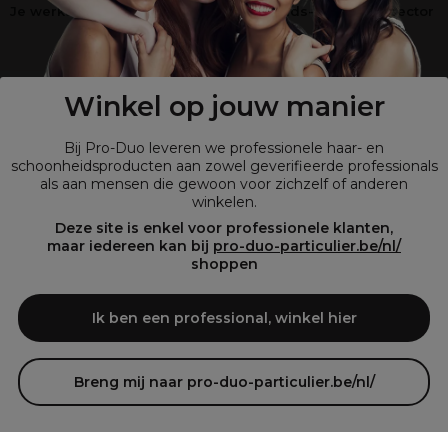
Je werkt niet in de kappers-, schoonheids- of barbiersector
?
Shop
onze retailsite
Winkel op jouw manier
Bij Pro-Duo leveren we professionele haar- en
schoonheidsproducten aan zowel geverifieerde professionals
als aan mensen die gewoon voor zichzelf of anderen
winkelen.
Deze site is enkel voor professionele klanten,
maar iedereen kan bij
pro-duo-particulier.be/nl/
shoppen
© Tous droits réservés © Pro-Duo
2026
Bij Pro-Duo begrijpen we de unieke behoeften van de Belgische markt
Ik ben een professional, winkel hier
in haar en schoonheid. Onze hoogwaardige professionele producten
zijn niet alleen trendy, maar ook ontworpen om kappers en
schoonheidsspecialisten te ondersteunen in hun streven naar perfectie
en klanttevredenheid.
Breng mij naar pro-duo-particulier.be/nl/