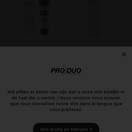
e
H
×
Retinol
SKINTRUTH Lotion
Antiverouderende
voor de voeten en
Crème Cleanser
benen 500ml
150ml
10,90€
9,65€
excl. BTW
excl. BTW
Wij willen er zeker van zijn dat u onze site bekijkt in
de taal die u wenst. / Nous voulons nous assurer
que vous consultez notre site dans la langue que
vous préférez.
Overzicht
Voir le site en français ᐳ