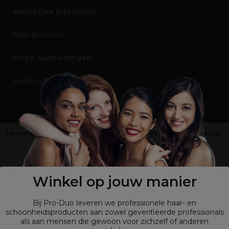
Wettelijke informatie
Mijn account
Onze Aanbiedingen
Service en Contact
Je werkt niet in de kappers-, schoonheids- of barbiersector
?
Shop
onze retailsite
Winkel op jouw manier
Bij Pro-Duo leveren we professionele haar- en
schoonheidsproducten aan zowel geverifieerde professionals
als aan mensen die gewoon voor zichzelf of anderen