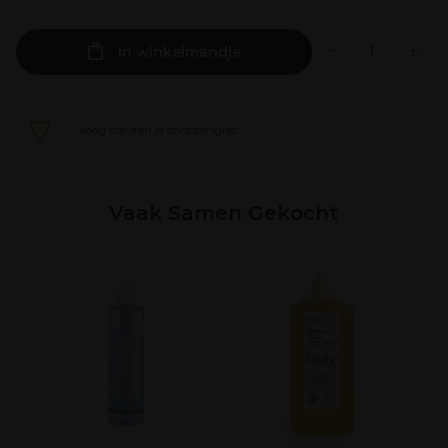
In winkelmandje
Voeg toe aan je shoppinglist
Vaak Samen Gekocht
S
w
E