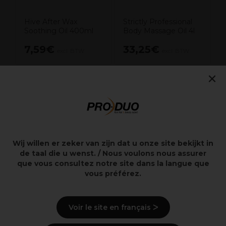
Hive After Wax
Strictly Professional
Soothing Oil 400ml
Body Massage Oil 4l
7,59€
33,25€
excl. BTW
excl. BTW
×
Overzicht
Wij willen er zeker van zijn dat u onze site bekijkt in
de taal die u wenst. / Nous voulons nous assurer
Beschrijving
que vous consultez notre site dans la langue que
vous préférez.
Gebruiksaanwijzingen
Ingrediënten
(kan wijzigen, verpakking
Voir le site en français ᐳ
raadplegen)