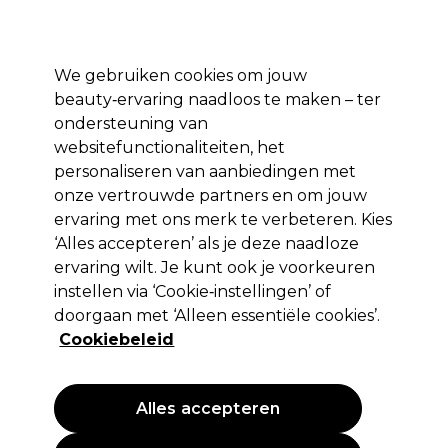
Profiteer van 10% extra korting op je 1e online bestelling met code:
PRO10
Aanmelden
We gebruiken cookies om jouw
beauty‑ervaring naadloos te maken – ter
Merken
Deals ⭐
Haar
Elektra
Salon interieur
Beauty
ondersteuning van
websitefunctionaliteiten, het
Volgende dag geleverd*
Na verzending, maandag t/m vrijdag
personaliseren van aanbiedingen met
onze vertrouwde partners en om jouw
ervaring met ons merk te verbeteren. Kies
Strictly Professional
‘Alles accepteren’ als je deze naadloze
Strictly Professional Body Massage Oil
ervaring wilt. Je kunt ook je voorkeuren
500ml
instellen via ‘Cookie‑instellingen’ of
doorgaan met ‘Alleen essentiële cookies’.
(
5
)
Cookiebeleid
7,35 €
EXCL BTW
(PROFESSIONELE PRIJS)
(
8,89 €
incl. BTW)
| 1.47 € per 100ml
Alles accepteren