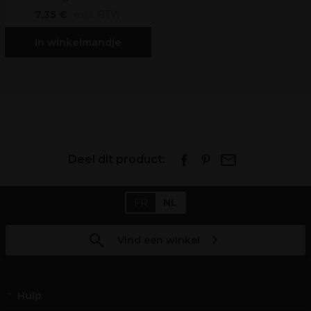
7,35 €
excl. BTW
In winkelmandje
Deel dit product:
FR
NL
Vind een winkel
Hulp