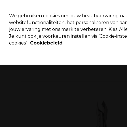
Pro
We gebruiken cookies om jouw beauty‑ervaring naa
websitefunctionaliteiten, het personaliseren van 
jouw ervaring met ons merk te verbeteren. Kies ‘Alle
Merken
Deals ⭐
Haar
Elektra
Salo
Je kunt ook je voorkeuren instellen via ‘Cookie‑inst
cookies’.
Cookiebeleid
Volgende dag geleverd*
Na verzending, maandag t/m vrijdag