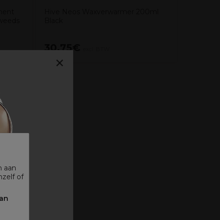
anent
Hive Neos Waxverwarmer 200ml
Zweeds
Black
30,75€
11,45
excl. BTW
×
n aan
zelf of
 ᐳ
kan