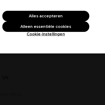
O10
Alles accepteren
Aanmelden
Alleen essentiële cookies
tudenten
Inspiratie
Professionele Awards
Cookie-instellingen
 1/4
NELE PRIJS)