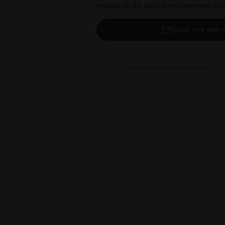
Helaas is dit artikel momenteel ni
Stuur me een e
Voeg toe aan je shoppinglist