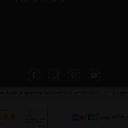
Aanbiedingen in onze flyer
niet in de kappers-, schoonheids- of barbiersector ?
Shop
onze 