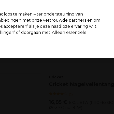
fiteer van 10% extra korting op je 1e online bestelling met code:
PR
dloos te maken – ter ondersteuning van
aanbiedingen met onze vertrouwde partners en om
Zoeken
s accepteren’ als je deze naadloze ervaring wilt.
n interieur
Beauty
Mannen
Vegan
Nieuwe producten
S
ellingen’ of doorgaan met ‘Alleen essentiële
Gratis Bezorging
vanaf slechts €65
Beauty
Nagels
Tools en vijlen
Cricket
Cricket Nagelvellentang
(
2
)
16,85 €
EXCL BTW
(PROFESSIO
(
20,39 €
incl. BTW)