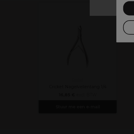
Cricket
Cricket Nagelvellentang 1/4
16,85 €
excl. BTW
Stuur me een e-mail