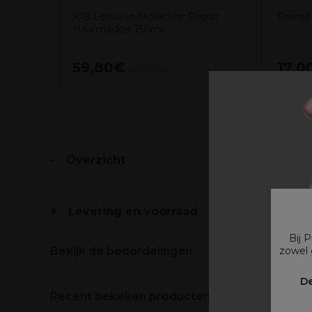
K18 Leave-in Molecular Repair
Promed
Haarmasker 150ml
59,80€
17,0
excl. BTW
Overzicht
Levering en voorraad
Bij 
zowel 
Bekijk de beoordelingen
V
De
Recent bekeken producten