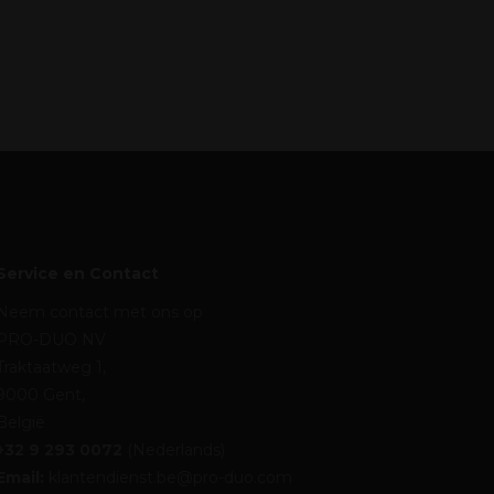
Service en Contact
Neem contact met ons op
PRO-DUO NV
Traktaatweg 1,
9000 Gent,
België
+32 9 293 0072
(Nederlands)
Email:
klantendienst.be@pro-duo.com