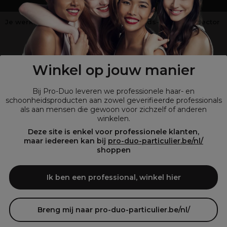
Je werkt niet in de kappers-, schoonheids- of barbiersector
?
Shop
onze retailsite
Winkel op jouw manier
Bij Pro-Duo leveren we professionele haar- en
schoonheidsproducten aan zowel geverifieerde professionals
als aan mensen die gewoon voor zichzelf of anderen
winkelen.
Deze site is enkel voor professionele klanten,
maar iedereen kan bij
pro-duo-particulier.be/nl/
shoppen
© Tous droits réservés © Pro-Duo
2026
Bij Pro-Duo begrijpen we de unieke behoeften van de Belgische markt
Ik ben een professional, winkel hier
in haar en schoonheid. Onze hoogwaardige professionele producten
zijn niet alleen trendy, maar ook ontworpen om kappers en
schoonheidsspecialisten te ondersteunen in hun streven naar perfectie
en klanttevredenheid.
Breng mij naar pro-duo-particulier.be/nl/