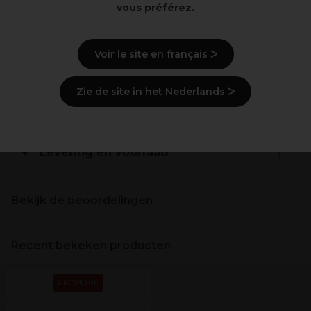
Overzicht
vous préférez.
40m
Geperforeerde vellen
Voir le site en français ᐳ
35gsm
100% cellulose
Zie de site in het Nederlands ᐳ
Beschrijving
Levering en voorraad
Bekijk de beoordelingen
Recent bekeken producten
PROMOTIE