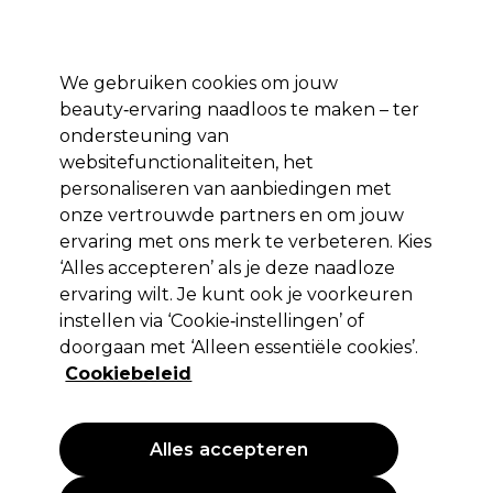
Profiteer van 10% extra korting op je 1e online bestelling met code:
PRO10
Aanmelden
We gebruiken cookies om jouw
beauty‑ervaring naadloos te maken – ter
Merken
Deals ⭐
Haar
Elektra
Salon interieur
Beauty
ondersteuning van
websitefunctionaliteiten, het
Volgende dag geleverd*
Na verzending, maandag t/m vrijdag
personaliseren van aanbiedingen met
onze vertrouwde partners en om jouw
ervaring met ons merk te verbeteren. Kies
S-PRO
‘Alles accepteren’ als je deze naadloze
S-PRO Rol Beschermpapier 70cm x100
ervaring wilt. Je kunt ook je voorkeuren
instellen via ‘Cookie‑instellingen’ of
(
5
)
doorgaan met ‘Alleen essentiële cookies’.
12,05 €
EXCL BTW
(PROFESSIONELE PRIJS)
Cookiebeleid
(
14,58 €
incl. BTW)
PROMOTIE
Alles accepteren