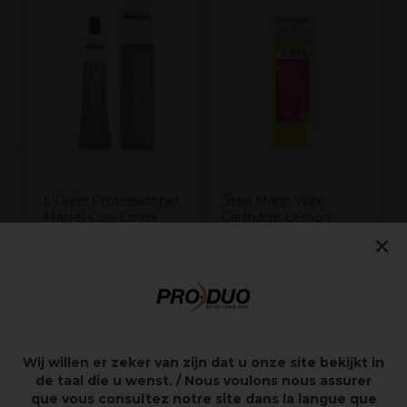
n
H
S
L'Oréal Professionnel
Jean Marin Wax
Majirel Cool Cover
Cartridge Lemon
×
Permanent
Breeze 100ml
Haarkleuring 5.17
60ml
11,55€
2,85€
excl. BTW
excl. BTW
Wij willen er zeker van zijn dat u onze site bekijkt in
de taal die u wenst. / Nous voulons nous assurer
que vous consultez notre site dans la langue que