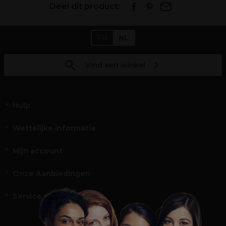
Deel dit product:
FR
NL
Vind een winkel
Hulp
Wettelijke informatie
Mijn account
Onze Aanbiedingen
Service en Contact