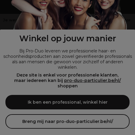
Je werkt niet in de kappers-, schoonheids- of barbiersector
?
Shop
onze retailsite
Winkel op jouw manier
Bij Pro-Duo leveren we professionele haar- en
schoonheidsproducten aan zowel geverifieerde professionals
als aan mensen die gewoon voor zichzelf of anderen
winkelen.
Deze site is enkel voor professionele klanten,
maar iedereen kan bij
pro-duo-particulier.be/nl/
shoppen
© Tous droits réservés © Pro-Duo
2026
Ik ben een professional, winkel hier
Bij Pro-Duo begrijpen we de unieke behoeften van de Belgische markt
in haar en schoonheid. Onze hoogwaardige professionele producten
zijn niet alleen trendy, maar ook ontworpen om kappers en
Breng mij naar pro-duo-particulier.be/nl/
schoonheidsspecialisten te ondersteunen in hun streven naar perfectie
en klanttevredenheid.