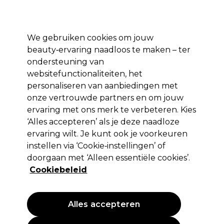
Profiteer van 10% extra korting op je 1e online bestelling met code:
PRO10
Aanmelden
We gebruiken cookies om jouw
beauty‑ervaring naadloos te maken – ter
Merken
Deals ⭐
Haar
Elektra
Salon interieur
Beauty
ondersteuning van
websitefunctionaliteiten, het
Volgende dag geleverd*
Na verzending, maandag t/m vrijdag
personaliseren van aanbiedingen met
onze vertrouwde partners en om jouw
ervaring met ons merk te verbeteren. Kies
Moser
‘Alles accepteren’ als je deze naadloze
Moser Clipper Primat 1230 Comb
ervaring wilt. Je kunt ook je voorkeuren
Attach 5 19mm
instellen via ‘Cookie‑instellingen’ of
doorgaan met ‘Alleen essentiële cookies’.
(
0
)
Cookiebeleid
3,00 €
EXCL BTW
(PROFESSIONELE PRIJS)
(
3,63 €
incl. BTW)
Alles accepteren