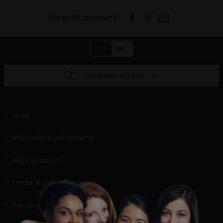
Deel dit product:
FR
NL
Vind een winkel
Hulp
Wettelijke informatie
Mijn account
Onze Aanbiedingen
Service en Contact