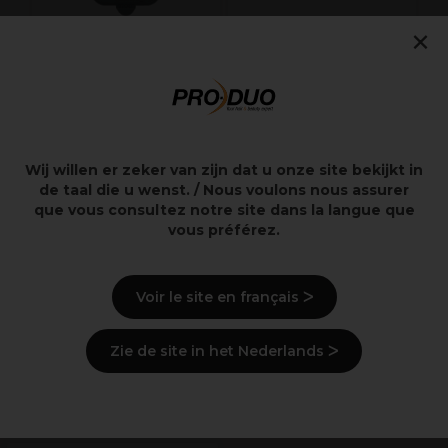
×
Wahl Opzetkam Nr.8
ghd Chronos Max
(25 mm) Zwart
Stijltang
3,00€
255,83€
excl. BTW
excl. BTW
Wij willen er zeker van zijn dat u onze site bekijkt in
de taal die u wenst. / Nous voulons nous assurer
que vous consultez notre site dans la langue que
vous préférez.
Overzicht
Voir le site en français ᐳ
Levering en voorraad
Zie de site in het Nederlands ᐳ
Recent bekeken producten