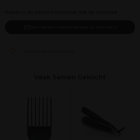
Helaas is dit artikel momenteel niet op voorraad
Stuur me een e-mail als het weer op voorraad is
Voeg toe aan je shoppinglist
Vaak Samen Gekocht
L
l
S
C