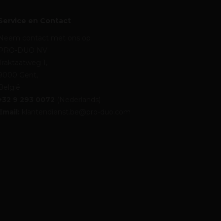
Service en Contact
Neem contact met ons op
PRO-DUO NV
Traktaatweg 1,
9000 Gent,
België
+32 9 293 0072
(Nederlands)
Email:
klantendienst.be@pro-duo.com