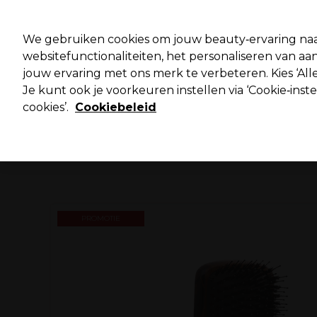
Pro
We gebruiken cookies om jouw beauty‑ervaring naa
websitefunctionaliteiten, het personaliseren van 
jouw ervaring met ons merk te verbeteren. Kies ‘Alle
Merken
Deals ⭐
Haar
Elektra
Salo
Je kunt ook je voorkeuren instellen via ‘Cookie‑inst
cookies’.
Cookiebeleid
Volgende dag geleverd*
Na verzending, maandag t/m vrijdag
PROMOTIE