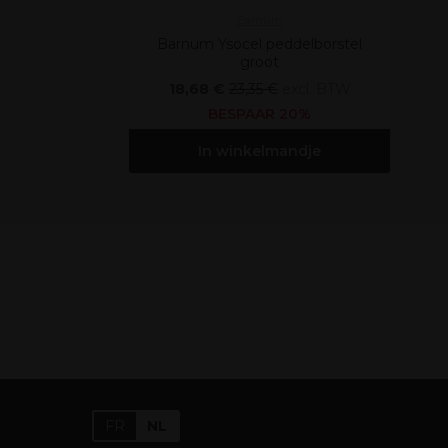
Barnum
Barnum Ysocel peddelborstel
groot
18,68 €
23,35 €
excl. BTW
BESPAAR 20%
In winkelmandje
FR
NL