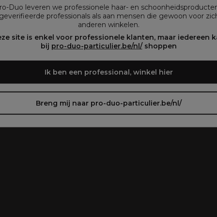
vous préférez.
Pro-Duo leveren we professionele haar- en schoonheidsproducte
geverifieerde professionals als aan mensen die gewoon voor zich
anderen winkelen.
oir le site en français ᐳ
Zie de site in het Nederlands
ze site is enkel voor professionele klanten, maar iedereen 
bij
pro-duo-particulier.be/nl/
shoppen
Ik ben een professional, winkel hier
Breng mij naar pro-duo-particulier.be/nl/