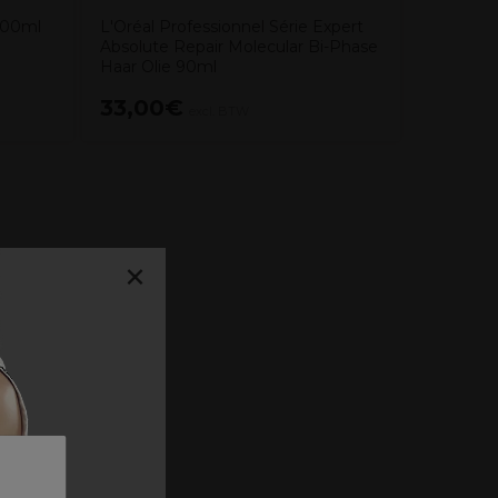
 300ml
L'Oréal Professionnel Série Expert
Absolute Repair Molecular Bi-Phase
Haar Olie 90ml
33,00€
17,03
excl. BTW
×