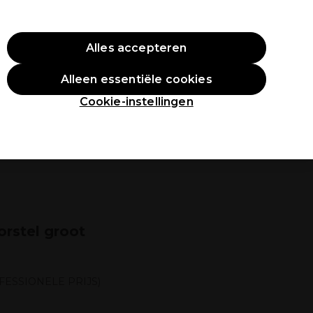
O10
Alles accepteren
Aanmelden
Alleen essentiële cookies
tudenten
Inspiratie
Professionele Awards
Cookie-instellingen
rstel groot
FESSIONELE PRIJS)