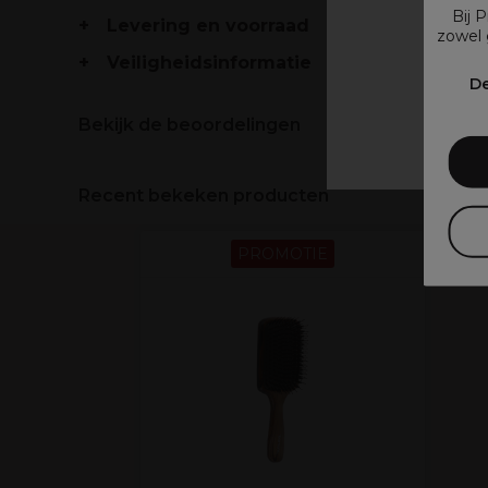
Bij 
Levering en voorraad
zowel 
Veiligheidsinformatie
V
De
Bekijk de beoordelingen
Recent bekeken producten
PROMOTIE