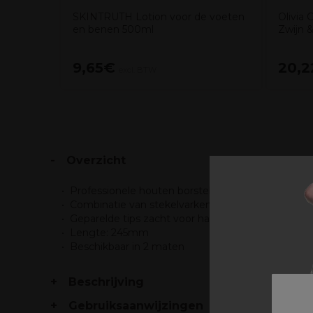
SKINTRUTH Lotion voor de voeten
Olivia 
en benen 500ml
Zwijn 
9,65€
20,
excl. BTW
Overzicht
Professionele houten borstel met ebbenhout afw
Combinatie van stekelvarken- en nylonhaar
Geparelde tips zacht voor haar en hoofdhuid
Lengte: 245mm
Beschikbaar in 2 maten
Beschrijving
Gebruiksaanwijzingen