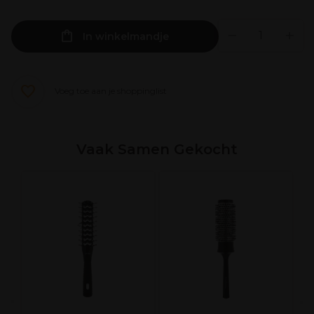
In winkelmandje
Voeg toe aan je shoppinglist
Vaak Samen Gekocht
C