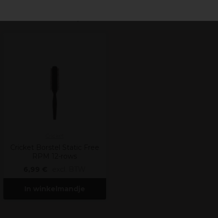
Recent bekeken producten
Cricket
Cricket Borstel Static Free
RPM 12-rows
6,99 €
excl. BTW
In winkelmandje