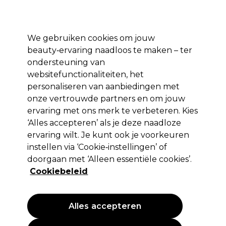
Profiteer van 10% extra korting op je 1e online bestelling met code:
PRO10
Aanmelden
We gebruiken cookies om jouw
beauty‑ervaring naadloos te maken – ter
Merken
Deals ⭐
Haar
Elektra
Salon interieur
Beauty
ondersteuning van
websitefunctionaliteiten, het
Volgende dag geleverd*
Na verzending, maandag t/m vrijdag
personaliseren van aanbiedingen met
onze vertrouwde partners en om jouw
ervaring met ons merk te verbeteren. Kies
Cricket
‘Alles accepteren’ als je deze naadloze
Cricket Borstel Static Free RPM 12-
ervaring wilt. Je kunt ook je voorkeuren
rows
instellen via ‘Cookie‑instellingen’ of
doorgaan met ‘Alleen essentiële cookies’.
(
1
)
Cookiebeleid
6,99 €
EXCL BTW
(PROFESSIONELE PRIJS)
(
8,46 €
incl. BTW)
Alles accepteren