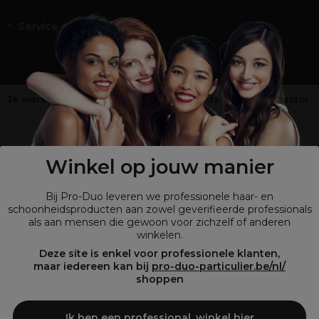
Service en Contact
Je werkt niet in de kappers-, schoonheids- of barbiersector
?
Shop
onze retailsite
Winkel op jouw manier
Bij Pro-Duo leveren we professionele haar- en
schoonheidsproducten aan zowel geverifieerde professionals
als aan mensen die gewoon voor zichzelf of anderen
winkelen.
Deze site is enkel voor professionele klanten,
maar iedereen kan bij
pro-duo-particulier.be/nl/
shoppen
© Tous droits réservés © Pro-Duo
2026
Bij Pro-Duo begrijpen we de unieke behoeften van de Belgische markt
Ik ben een professional, winkel hier