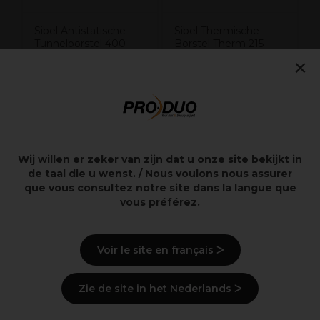
Sibel Antistatische
Sibel Thermische
Tunnelborstel 400
Borstel Therm 215
Zwart
Ø43mm
×
2,39€
7,88€
2,99€
9,85€
excl.
excl.
BTW
BTW
Wij willen er zeker van zijn dat u onze site bekijkt in
de taal die u wenst. / Nous voulons nous assurer
que vous consultez notre site dans la langue que
Overzicht
vous préférez.
Levering en voorraad
Voir le site en français ᐳ
Zie de site in het Nederlands ᐳ
Bekijk de beoordelingen