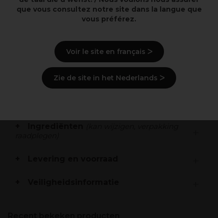
que vous consultez notre site dans la langue que
vous préférez.
Overzicht
Cool Lightener Additive
Voir le site en français ᐳ
Levert extra neutralisatie bij vermenging met Igora
Vario Blond Powder Lighteners
. Met lichtgevende stabiele koele pigmenten
Zie de site in het Nederlands ᐳ
Beschrijving
Ingrediënten
(kan wijzigen, verpakking
raadplegen)
Levering en voorraad
Veiligheidsinformatie
Recent bekeken producten