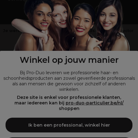
Je werkt niet in de kappers-, schoonheids- of barbiersector
?
Shop
onze retailsite
Winkel op jouw manier
Bij Pro-Duo leveren we professionele haar- en
schoonheidsproducten aan zowel geverifieerde professionals
als aan mensen die gewoon voor zichzelf of anderen
winkelen.
Deze site is enkel voor professionele klanten,
maar iedereen kan bij
pro-duo-particulier.be/nl/
shoppen
© Tous droits réservés © Pro-Duo
2026
Bij Pro-Duo begrijpen we de unieke behoeften van de Belgische markt
Ik ben een professional, winkel hier
in haar en schoonheid. Onze hoogwaardige professionele producten
zijn niet alleen trendy, maar ook ontworpen om kappers en