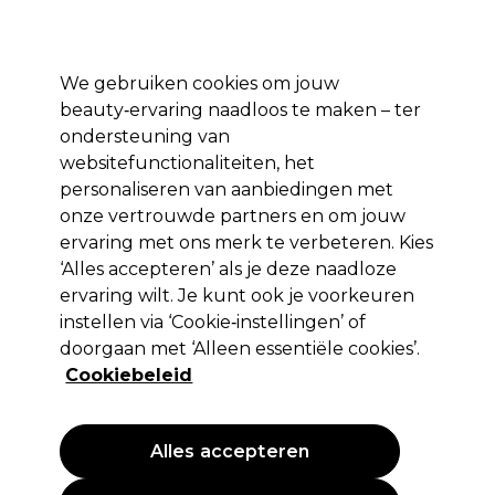
Profiteer van 10% extra korting op je 1e online bestelling met code:
PRO10
Aanmelden
We gebruiken cookies om jouw
beauty‑ervaring naadloos te maken – ter
Merken
Deals ⭐
Haar
Elektra
Salon interieur
Beauty
ondersteuning van
websitefunctionaliteiten, het
Volgende dag geleverd*
Na verzending, maandag t/m vrijdag
personaliseren van aanbiedingen met
onze vertrouwde partners en om jouw
ervaring met ons merk te verbeteren. Kies
Schwarzkopf Professional
‘Alles accepteren’ als je deze naadloze
Schwarzkopf Igora Vario Blond Cool
ervaring wilt. Je kunt ook je voorkeuren
Lift 60ml
instellen via ‘Cookie‑instellingen’ of
doorgaan met ‘Alleen essentiële cookies’.
(
0
)
Cookiebeleid
14,90 €
EXCL BTW
(PROFESSIONELE PRIJS)
(
18,03 €
incl. BTW)
| 24.83 € per 100ml
Alles accepteren