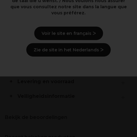
de taal die u wenst. / Nous voulons nous assurer
Voor alle types haar.
que vous consultez notre site dans la langue que
Anti-roest complex om ongewenste warme
vous préférez.
highlights tijdens het oplichtingsproces tegen te gaan.
Beschrijving
Voir le site en français ᐳ
Gebruiksaanwijzingen
Zie de site in het Nederlands ᐳ
Ingrediënten
(kan wijzigen, verpakking
raadplegen)
Levering en voorraad
Veiligheidsinformatie
Bekijk de beoordelingen