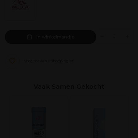
In winkelmandje
Voeg toe aan je shoppinglist
Vaak Samen Gekocht
ce
W
W
1