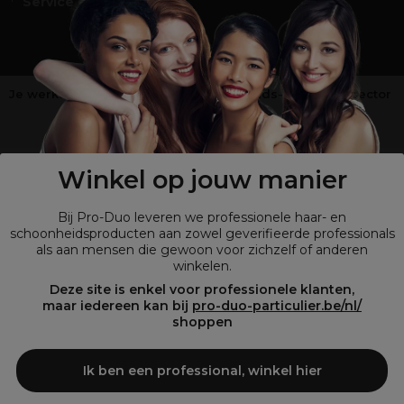
Service en Contact
Je werkt niet in de kappers-, schoonheids- of barbiersector
?
Shop
onze retailsite
Winkel op jouw manier
Bij Pro-Duo leveren we professionele haar- en
schoonheidsproducten aan zowel geverifieerde professionals
als aan mensen die gewoon voor zichzelf of anderen
winkelen.
Deze site is enkel voor professionele klanten,
maar iedereen kan bij
pro-duo-particulier.be/nl/
shoppen
© Tous droits réservés © Pro-Duo
2026
Bij Pro-Duo begrijpen we de unieke behoeften van de Belgische markt
Ik ben een professional, winkel hier
in haar en schoonheid. Onze hoogwaardige professionele producten
zijn niet alleen trendy, maar ook ontworpen om kappers en