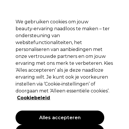
Profiteer van 10% extra korting op je 1e online bestelling met code:
PRO10
Aanmelden
We gebruiken cookies om jouw
beauty‑ervaring naadloos te maken – ter
Merken
Deals ⭐
Haar
Elektra
Salon interieur
Beauty
ondersteuning van
websitefunctionaliteiten, het
Volgende dag geleverd*
Na verzending, maandag t/m vrijdag
personaliseren van aanbiedingen met
onze vertrouwde partners en om jouw
ervaring met ons merk te verbeteren. Kies
Wella Professionals
‘Alles accepteren’ als je deze naadloze
Wella Professionals Blondor Poeder
ervaring wilt. Je kunt ook je voorkeuren
30g
instellen via ‘Cookie‑instellingen’ of
doorgaan met ‘Alleen essentiële cookies’.
(
2
)
Cookiebeleid
3,35 €
EXCL BTW
(PROFESSIONELE PRIJS)
(
4,05 €
incl. BTW)
| 11.17 € per 100g
Alles accepteren