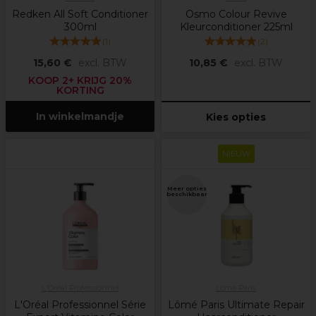
Redken All Soft Conditioner
Osmo Colour Revive
300ml
Kleurconditioner 225ml
(
1
)
(
2
)
15,60 €
excl. BTW
10,85 €
excl. BTW
KOOP 2+ KRIJG 20%
KORTING
In winkelmandje
Kies opties
NIEUW
Meer opties
beschikbaar
L'Oréal Professionnel
Lômé Paris
L'Oréal Professionnel Série
Lômé Paris Ultimate Repair