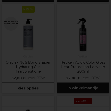
NIEUW
Meer opties
beschikbaar
Olaplex
Redken
Olaplex No.5 Bond Shaper
Redken Acidic Color Gloss
Hydrating Curl
Heat Protection Leave In
Haarconditioner
200ml
52,80 €
excl. BTW
22,00 €
excl. BTW
In winkelmandje
Kies opties
PROMOTIE