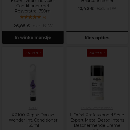
Expert Vitamino Color
Haarconditioner
Conditioner met
12,45 €
excl. BTW
Resveratrol 750ml
(
4
)
26,85 €
excl. BTW
In winkelmandje
Kies opties
PROMOTIE
PROMOTIE
XP100
L'Oréal Professionnel
XP100 Repair Danish
L'Oréal Professionnel Série
Wonder Int. Conditioner
Expert Metal Detox Intens
150ml
Beschermende Crème