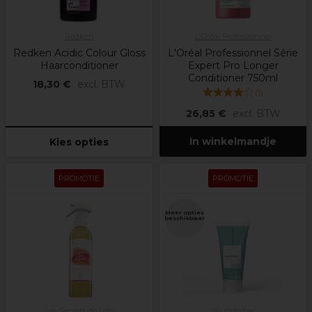
Redken
L'Oréal Professionnel
Redken Acidic Colour Gloss
L'Oréal Professionnel Série
Haarconditioner
Expert Pro Longer
Conditioner 750ml
18,30 €
excl. BTW
(
1
)
26,85 €
excl. BTW
In winkelmandje
Kies opties
PROMOTIE
PROMOTIE
Meer opties
beschikbaar
Les Secrets de Loly
Wunderbar