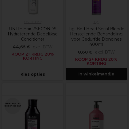
UNITE Hair
Tigi
UNITE Hair 7SECONDS
Tigi Bed Head Serial Blonde
Hydraterende Dagelijkse
Herstellende Behandeling
Conditioner
voor Gedurfde Blondines
400ml
44,65 €
excl. BTW
8,60 €
excl. BTW
KOOP 2+ KRIJG 20%
KORTING
KOOP 2+ KRIJG 20%
KORTING
In winkelmandje
Kies opties
Meer opties
beschikbaar