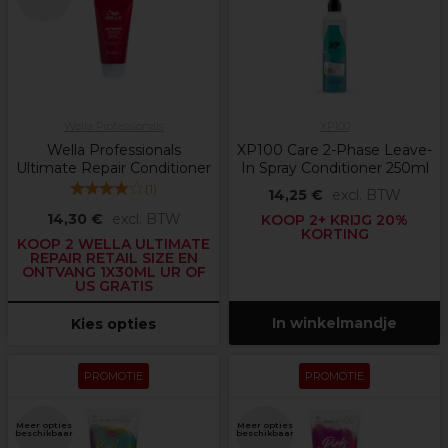
Wella Professionals
XP100
Wella Professionals
XP100 Care 2-Phase Leave-
Ultimate Repair Conditioner
In Spray Conditioner 250ml
(
1
)
14,25 €
excl. BTW
14,30 €
excl. BTW
KOOP 2+ KRIJG 20%
KORTING
KOOP 2 WELLA ULTIMATE
REPAIR RETAIL SIZE EN
ONTVANG 1X30ML UR OF
US GRATIS
In winkelmandje
Kies opties
PROMOTIE
PROMOTIE
Meer opties
Meer opties
beschikbaar
beschikbaar