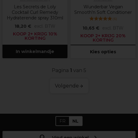
Les Secrets de Loly
Wunderbar Vegan
Cocktail Curl Remedy
Smooth'n Soft Conditioner
Hydraterende spray 310ml
(
6
)
18,20 €
excl. BTW
10,65 €
excl. BTW
KOOP 2+ KRIJG 10%
KOOP 2+ KRIJG 20%
KORTING
KORTING
In winkelmandje
Kies opties
Pagina
1
van 5
Volgende
FR
NL
Vind een winkel