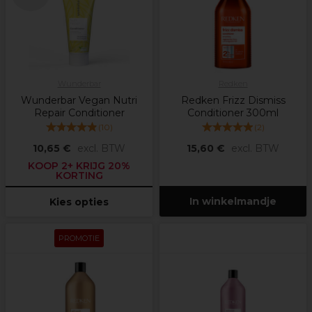
Wunderbar
Redken
Wunderbar Vegan Nutri
Redken Frizz Dismiss
Repair Conditioner
Conditioner 300ml
(
10
)
(
2
)
10,65 €
excl. BTW
15,60 €
excl. BTW
KOOP 2+ KRIJG 20%
KORTING
In winkelmandje
Kies opties
PROMOTIE