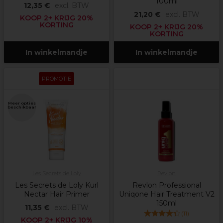
100ml
12,35 €
excl. BTW
21,20 €
excl. BTW
KOOP 2+ KRIJG 20%
KORTING
KOOP 2+ KRIJG 20%
KORTING
In winkelmandje
In winkelmandje
PROMOTIE
Meer opties
beschikbaar
Les Secrets de Loly
Revlon
Les Secrets de Loly Kurl
Revlon Professional
Nectar Hair Primer
Uniqone Hair Treatment V2
150ml
11,35 €
excl. BTW
(
11
)
KOOP 2+ KRIJG 10%