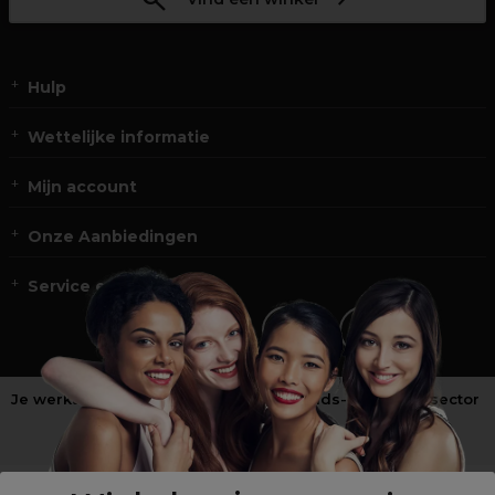
Hulp
Wettelijke informatie
Mijn account
Onze Aanbiedingen
Service en Contact
Je werkt niet in de kappers-, schoonheids- of barbiersector
?
Shop
onze retailsite