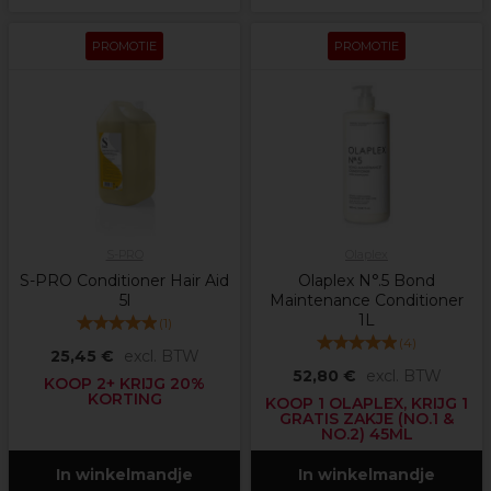
PROMOTIE
PROMOTIE
S-PRO
Olaplex
S-PRO Conditioner Hair Aid
Olaplex N°.5 Bond
5l
Maintenance Conditioner
1L
(
1
)
(
4
)
25,45 €
excl. BTW
52,80 €
excl. BTW
KOOP 2+ KRIJG 20%
KORTING
KOOP 1 OLAPLEX, KRIJG 1
GRATIS ZAKJE (NO.1 &
NO.2) 45ML
In winkelmandje
In winkelmandje