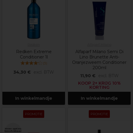
Redken
Alfaparf Milano
Redken Extreme
Alfaparf Milano Semi Di
Conditioner 1l
Lino Brunette Anti-
Oranjezweem Conditioner
(
3
)
200ml
34,30 €
excl. BTW
11,90 €
excl. BTW
KOOP 2+ KRIJG 10%
KORTING
In winkelmandje
In winkelmandje
PROMOTIE
PROMOTIE
Meer opties
beschikbaar