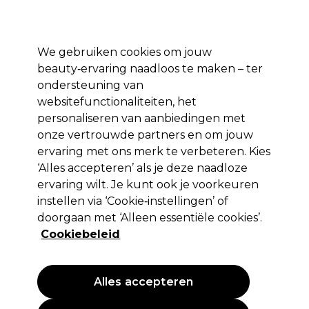
Profiteer van 10% extra korting op je 1e online bestelling met code:
PRO10
Aanmelden
We gebruiken cookies om jouw
beauty‑ervaring naadloos te maken – ter
Merken
Deals ⭐
Haar
Elektra
Salon interieur
Beauty
ondersteuning van
websitefunctionaliteiten, het
Volgende dag geleverd*
Na verzending, maandag t/m vrijdag
personaliseren van aanbiedingen met
onze vertrouwde partners en om jouw
Conditioner
Haar
Haarverzorging
ervaring met ons merk te verbeteren. Kies
‘Alles accepteren’ als je deze naadloze
Conditioner
ervaring wilt. Je kunt ook je voorkeuren
instellen via ‘Cookie‑instellingen’ of
doorgaan met ‘Alleen essentiële cookies’.
Cookiebeleid
Filters
Sorteren op:
Populariteit
Alles accepteren
PROMOTIE