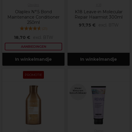
Olaplex
K18
Olaplex N°.5 Bond
K18 Leave-in Molecular
Maintenance Conditioner
Repair Haarmist 300ml
250ml
97,75 €
excl. BTW
(
21
)
18,70 €
excl. BTW
AANBIEDINGEN
In winkelmandje
In winkelmandje
PROMOTIE
Meer
kleuren
beschikbaar
Redken
Osmo