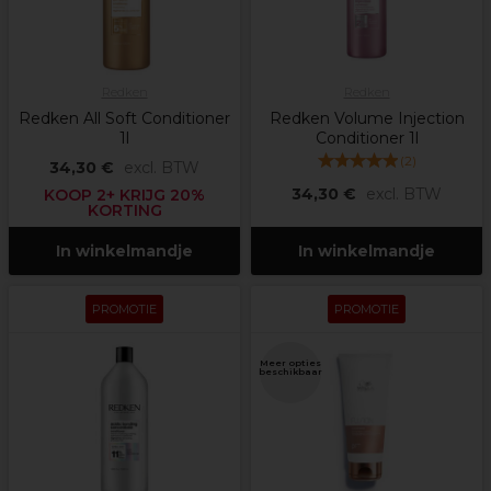
Redken
Redken
Redken All Soft Conditioner
Redken Volume Injection
1l
Conditioner 1l
(
2
)
34,30 €
excl. BTW
34,30 €
excl. BTW
KOOP 2+ KRIJG 20%
KORTING
In winkelmandje
In winkelmandje
PROMOTIE
PROMOTIE
Meer opties
beschikbaar