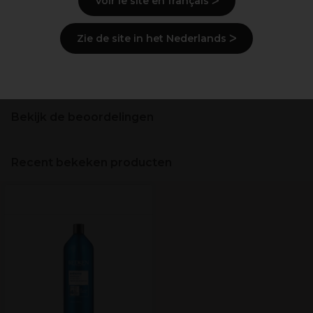
Voir le site en français ᐳ
Ingrediënten
(kan wijzigen, verpakking
raadplegen)
Zie de site in het Nederlands ᐳ
Levering en voorraad
Bekijk de beoordelingen
Recent bekeken producten