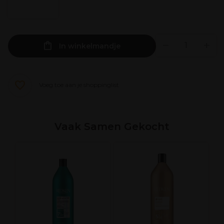
In winkelmandje
Voeg toe aan je shoppinglist
Vaak Samen Gekocht
R
t