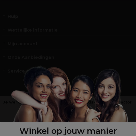
Hulp
Wettelijke informatie
Mijn account
Onze Aanbiedingen
Service en Contact
Je werkt niet in de kappers-, schoonheids- of barbiersector
?
Shop
onze retailsite
Winkel op jouw manier