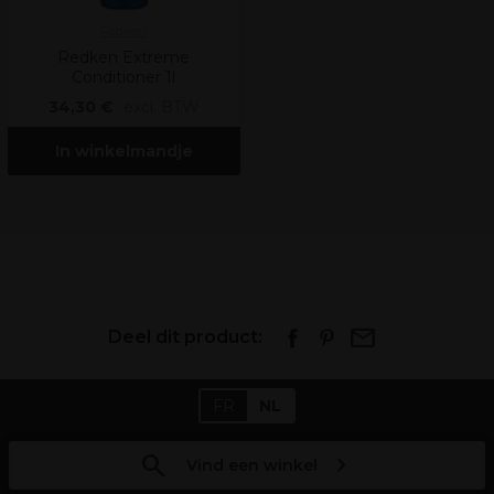
Redken
Redken Extreme
Conditioner 1l
34,30 €
excl. BTW
In winkelmandje
Deel dit product:
FR
NL
Vind een winkel