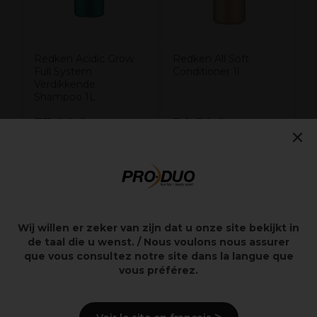
Redken Acidic Grow
Redken All Soft
Full System
Conditioner 1l
Verdikkende
Shampoo 1L
37,00€
34,30€
×
excl. BTW
excl. BTW
Overzicht
Wij willen er zeker van zijn dat u onze site bekijkt in
de taal die u wenst. / Nous voulons nous assurer
que vous consultez notre site dans la langue que
vous préférez.
Beschrijving
Gebruiksaanwijzingen