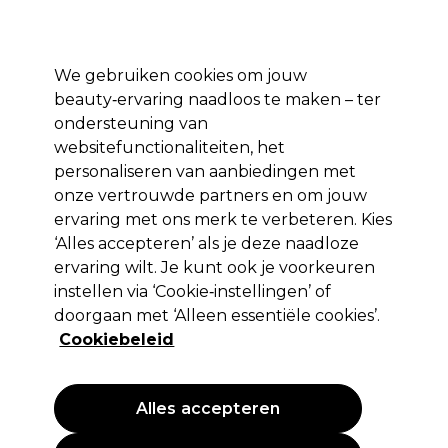
Profiteer van 10% extra korting op je 1e online bestelling met code:
PRO10
Aanmelden
We gebruiken cookies om jouw
beauty‑ervaring naadloos te maken – ter
Merken
Deals ⭐
Haar
Elektra
Salon interieur
Beauty
ondersteuning van
websitefunctionaliteiten, het
Volgende dag geleverd*
Na verzending, maandag t/m vrijdag
personaliseren van aanbiedingen met
onze vertrouwde partners en om jouw
ervaring met ons merk te verbeteren. Kies
Redken
‘Alles accepteren’ als je deze naadloze
Redken Extreme Conditioner 1l
ervaring wilt. Je kunt ook je voorkeuren
instellen via ‘Cookie‑instellingen’ of
(
3
)
doorgaan met ‘Alleen essentiële cookies’.
34,30 €
EXCL BTW
(PROFESSIONELE PRIJS)
Cookiebeleid
(
41,50 €
incl. BTW)
| 3.43 € per 100ml
Alles accepteren