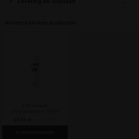
Levering en voorraad
Recent bekeken producten
K18
K18 Airwash
Droogshampoo 118ml
27,60 €
excl. BTW
In winkelmandje