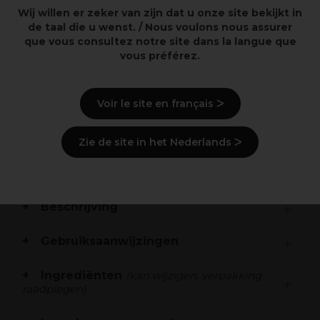
witte waas
Wij willen er zeker van zijn dat u onze site bekijkt in
Helpt de talgproductie van de hoofdhuid in balans te
de taal die u wenst. / Nous voulons nous assurer
brengen en ondersteunt een gezonde hoofdhuid
que vous consultez notre site dans la langue que
Reinigt diep zonder korrelig aan te voelen en zonder
vous préférez.
zware ophoping voor een fris door-de-vingers-glijdend
schoon gevoel
Zeer geconcentreerde krachtige formule blijft tot 3
Voir le site en français ᐳ
dagen* effectief waardoor je langer tussen wasbeurten
door kunt gaan
OdorBIND™ slimme biotechnologie herkent vangt
Zie de site in het Nederlands ᐳ
en neutraliseert geurveroorzakende moleculen en
vervangt geuren door een subtiele geur
Beschrijving
Gebruiksaanwijzingen
Ingrediënten
(kan wijzigen, verpakking
raadplegen)