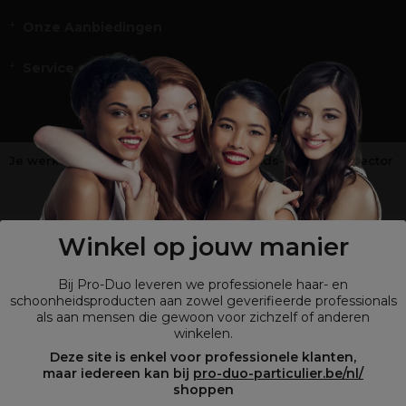
Onze Aanbiedingen
Service en Contact
Je werkt niet in de kappers-, schoonheids- of barbiersector
?
Shop
onze retailsite
Winkel op jouw manier
Bij Pro-Duo leveren we professionele haar- en
schoonheidsproducten aan zowel geverifieerde professionals
als aan mensen die gewoon voor zichzelf of anderen
winkelen.
Deze site is enkel voor professionele klanten,
maar iedereen kan bij
pro-duo-particulier.be/nl/
shoppen
© Tous droits réservés © Pro-Duo
2026