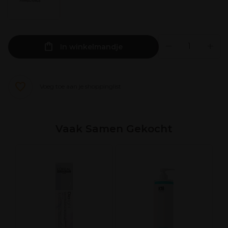
In winkelmandje
Voeg toe aan je shoppinglist
Vaak Samen Gekocht
K
M