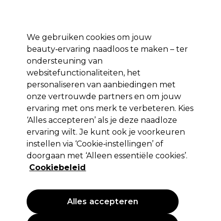
Profiteer van 10% extra korting op je 1e online bestelling met code:
PRO10
Aanmelden
We gebruiken cookies om jouw
beauty‑ervaring naadloos te maken – ter
Merken
Deals ⭐
Haar
Elektra
Salon interieur
Beauty
ondersteuning van
websitefunctionaliteiten, het
Volgende dag geleverd*
Na verzending, maandag t/m vrijdag
personaliseren van aanbiedingen met
onze vertrouwde partners en om jouw
ervaring met ons merk te verbeteren. Kies
K18
‘Alles accepteren’ als je deze naadloze
K18 Airwash Droogshampoo 118ml
ervaring wilt. Je kunt ook je voorkeuren
instellen via ‘Cookie‑instellingen’ of
(
0
)
doorgaan met ‘Alleen essentiële cookies’.
27,60 €
EXCL BTW
(PROFESSIONELE PRIJS)
Cookiebeleid
(
33,40 €
incl. BTW)
| 23.39 € per 100ml
Alles accepteren