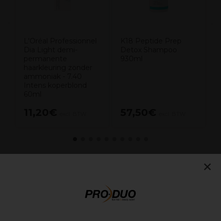
L'Oréal Professionnel
K18 Peptide Prep
Dia Light demi-
Detox Shampoo
permanente
930ml
haarkleuring zonder
ammoniak - 7.40
Intens koperblond
60ml
11,20€
57,50€
excl. BTW
excl. BTW
×
Overzicht
Een biotech-aangedreven niet-aerosol
droogshampoo die een krachtige reiniging biedt –
vermindert olie en elimineert geur zonder ophoping of