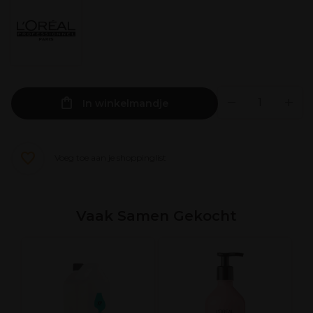
In winkelmandje
Voeg toe aan je shoppinglist
Vaak Samen Gekocht
L
S
C