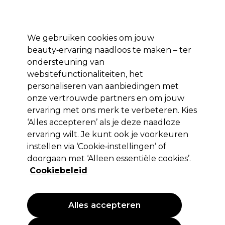
Profiteer van 10% extra korting op je 1e online bestelling met code:
PRO10
Aanmelden
We gebruiken cookies om jouw
beauty‑ervaring naadloos te maken – ter
Merken
Deals ⭐
Haar
Elektra
Salon interieur
Beauty
ondersteuning van
websitefunctionaliteiten, het
Volgende dag geleverd*
Na verzending, maandag t/m vrijdag
personaliseren van aanbiedingen met
onze vertrouwde partners en om jouw
ervaring met ons merk te verbeteren. Kies
L'Oréal Professionnel
‘Alles accepteren’ als je deze naadloze
L'Oréal Professionnel Série Expert
ervaring wilt. Je kunt ook je voorkeuren
Vitamino Color Shampoo met
instellen via ‘Cookie‑instellingen’ of
Resveratrol 300ml
doorgaan met ‘Alleen essentiële cookies’.
Cookiebeleid
(
7
)
12,70 €
EXCL BTW
(PROFESSIONELE PRIJS)
(
15,37 €
incl. BTW)
| 4.23 € per 100ml
Alles accepteren