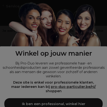
Service en Contact
Je werkt niet in de kappers-, schoonheids- of barbiersector
?
Shop
onze retailsite
Winkel op jouw manier
Bij Pro-Duo leveren we professionele haar- en
schoonheidsproducten aan zowel geverifieerde professionals
als aan mensen die gewoon voor zichzelf of anderen
winkelen.
Deze site is enkel voor professionele klanten,
maar iedereen kan bij
pro-duo-particulier.be/nl/
shoppen
© Tous droits réservés © Pro-Duo
2026
Bij Pro-Duo begrijpen we de unieke behoeften van de Belgische markt
Ik ben een professional, winkel hier
in haar en schoonheid. Onze hoogwaardige professionele producten