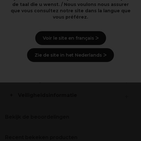
de taal die u wenst. / Nous voulons nous assurer
De haarvezel is verzorgd en krijgt een natuurlijke
que vous consultez notre site dans la langue que
glans.
vous préférez.
Beschrijving
Voir le site en français ᐳ
Gebruiksaanwijzingen
Zie de site in het Nederlands ᐳ
Ingrediënten
(kan wijzigen, verpakking
raadplegen)
Levering en voorraad
Veiligheidsinformatie
Bekijk de beoordelingen
Recent bekeken producten