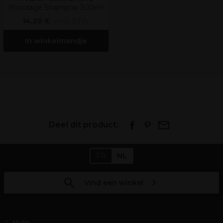
Blondage Shampoo 300ml
14,20 €
excl. BTW
In winkelmandje
Deel dit product:
FR
NL
Vind een winkel
Hulp