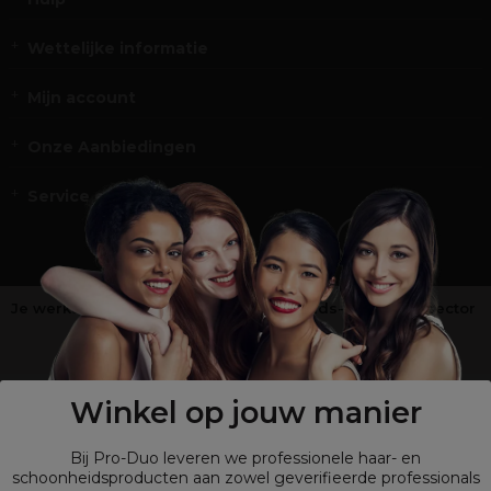
Wettelijke informatie
Mijn account
Onze Aanbiedingen
Service en Contact
Je werkt niet in de kappers-, schoonheids- of barbiersector
?
Shop
onze retailsite
Winkel op jouw manier
Bij Pro-Duo leveren we professionele haar- en
schoonheidsproducten aan zowel geverifieerde professionals