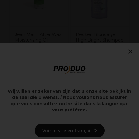
Jean Marin After Wax
Redken Blondage
Moisturizing Oil
High Bright Shampoo
500ml
×
20,25€
14,20€
excl. BTW
excl. BTW
Wij willen er zeker van zijn dat u onze site bekijkt in
Overzicht
de taal die u wenst. / Nous voulons nous assurer
que vous consultez notre site dans la langue que
vous préférez.
Beschrijving
Voir le site en français ᐳ
Gebruiksaanwijzingen