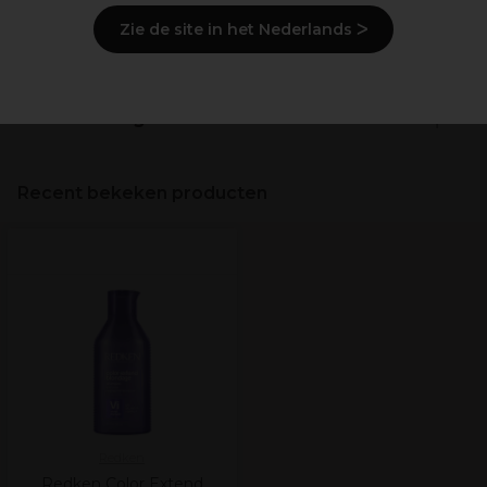
Zie de site in het Nederlands ᐳ
Ingrediënten
(kan wijzigen, verpakking
raadplegen)
Levering en voorraad
Recent bekeken producten
Redken
Redken Color Extend