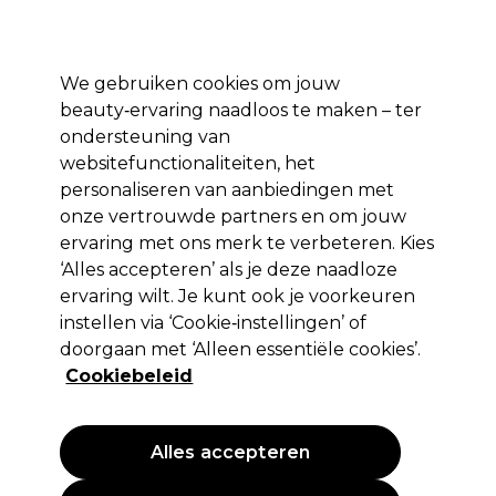
Profiteer van 10% extra korting op je 1e online bestelling met code:
PRO10
Aanmelden
We gebruiken cookies om jouw
beauty‑ervaring naadloos te maken – ter
Merken
Deals ⭐
Haar
Elektra
Salon interieur
Beauty
ondersteuning van
websitefunctionaliteiten, het
Volgende dag geleverd*
Na verzending, maandag t/m vrijdag
personaliseren van aanbiedingen met
onze vertrouwde partners en om jouw
ervaring met ons merk te verbeteren. Kies
Redken
‘Alles accepteren’ als je deze naadloze
Redken Color Extend Blondage
ervaring wilt. Je kunt ook je voorkeuren
Shampoo 300ml
instellen via ‘Cookie‑instellingen’ of
doorgaan met ‘Alleen essentiële cookies’.
(
0
)
Cookiebeleid
14,20 €
EXCL BTW
(PROFESSIONELE PRIJS)
(
17,18 €
incl. BTW)
| 4.73 € per 100ml
Alles accepteren