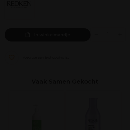
In winkelmandje
Voeg toe aan je shoppinglist
Vaak Samen Gekocht
e
H
C